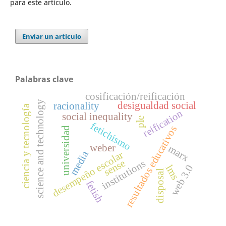
para este artículo.
Enviar un artículo
Palabras clave
cosificación/reificación
science and technology
desigualdad social
racionality
ciencia y tecnología
reification
social inequality
ple
fetichismo
resultados educativos
universidad
weber
marx
media
desempeño escolar
sense
institutions
web 3.0
lms
disposal
fetish