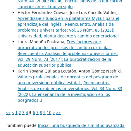
Núm. 40 (2004): No. 40, Encrucijadas de la educación
superior ante el nuevo siglo
Héctor Fernández Cuevas, José Luis Carrillo Valdés,
Aprendizaje situado en la plataforma MyELT para el
aprendizaje del inglés
,
Reencuentro. Análisis de
problemas universitarios: Vol. 35 Núm. 86 (2023):
Universidad, planta docente y cambio generacional
Laura Magaña Pastrana,
Tres factores que
burocratizan los procesos de cambio curricular
,
Reencuentro. Análisis de problemas universitarios:
Vol. 29 Núm. 73 (2017): La burocratización de la
educación superior pública
Karin Yovana Quijada Lovatón, Anton Gómez Nashiki,
Valores profesionales de docentes del posgrado de
una universidad pública estatal
,
Reencuentro.
Análisis de problemas universitarios: Vol. 34 Núm. 83
(2022): La enseñanza de la investigación en los
posgrados II
<<
<
1
2
3
4
5
6
7
8
9
10
>
>>
También puede
Iniciar una búsqueda de similitud avanzada