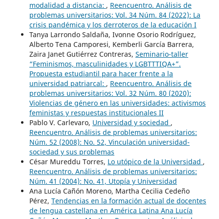
modalidad a distancia:
,
Reencuentro. Análisis de
problemas universitarios: Vol. 34 Núm. 84 (2022): La
crisis pandémica y los derroteros de la educación I
Tanya Larrondo Saldaña, Ivonne Osorio Rodríguez,
Alberto Tena Camporesi, Kemberli García Barrera,
Zaira Janet Gutiérrez Contreras,
Seminario-taller
“Feminismos, masculinidades y LGBTTTIQA+”.
Propuesta estudiantil para hacer frente a la
universidad patriarcal:
,
Reencuentro. Análisis de
problemas universitarios: Vol. 32 Núm. 80 (2020):
Violencias de género en las universidades: activismos
feministas y respuestas institucionales II
Pablo V. Carlevaro,
Universidad y sociedad
,
Reencuentro. Análisis de problemas universitarios:
Núm. 52 (2008): No. 52, Vinculación universidad-
sociedad y sus problemas
César Mureddu Torres,
Lo utópico de la Universidad
,
Reencuentro. Análisis de problemas universitarios:
Núm. 41 (2004): No. 41, Utopía y Universidad
Ana Lucía Cañón Moreno, Martha Cecilia Cedeño
Pérez,
Tendencias en la formación actual de docentes
de lengua castellana en América Latina Ana Lucía