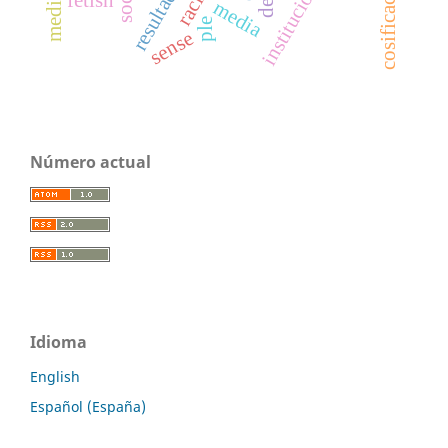
instituciones
fetish
media
ple
sense
Número actual
Idioma
English
Español (España)