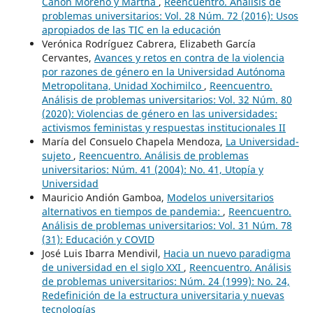
Cañón Moreno y Martha
,
Reencuentro. Análisis de
problemas universitarios: Vol. 28 Núm. 72 (2016): Usos
apropiados de las TIC en la educación
Verónica Rodríguez Cabrera, Elizabeth García
Cervantes,
Avances y retos en contra de la violencia
por razones de género en la Universidad Autónoma
Metropolitana, Unidad Xochimilco
,
Reencuentro.
Análisis de problemas universitarios: Vol. 32 Núm. 80
(2020): Violencias de género en las universidades:
activismos feministas y respuestas institucionales II
María del Consuelo Chapela Mendoza,
La Universidad-
sujeto
,
Reencuentro. Análisis de problemas
universitarios: Núm. 41 (2004): No. 41, Utopía y
Universidad
Mauricio Andión Gamboa,
Modelos universitarios
alternativos en tiempos de pandemia:
,
Reencuentro.
Análisis de problemas universitarios: Vol. 31 Núm. 78
(31): Educación y COVID
José Luis Ibarra Mendivil,
Hacia un nuevo paradigma
de universidad en el siglo XXI
,
Reencuentro. Análisis
de problemas universitarios: Núm. 24 (1999): No. 24,
Redefinición de la estructura universitaria y nuevas
tecnologías