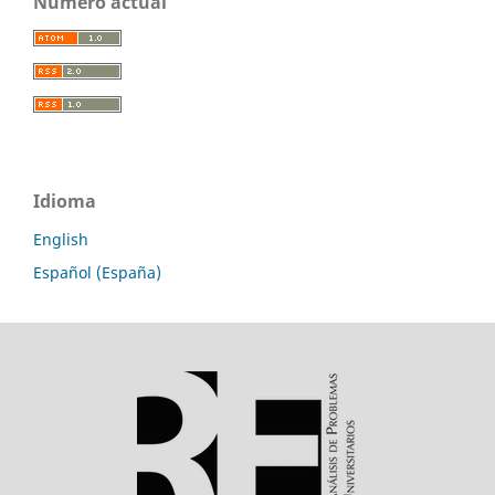
Número actual
Idioma
English
Español (España)