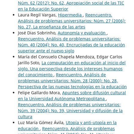
Núm. 62 (2012): No. 62, Apropiación social de las TIC
en la Educación Superior
Laura Regil Vargas,
Hipermedia
,
Reencuentro.
Análisis de problemas universitarios: Núm. 27 (2006):
No. 27, La enseñanza de las artes
José Dias Sobrinho,
Autonomía y evaluación
,
Reencuentro. Análisis de problemas universitarios:
Núm. 40 (2004): No. 40, Encrucijadas de la educación
superior ante el nuevo siglo
María del Consuelo Chapela Mendoza, Edgar Carlos
Jarillo Soto,
La computación en educación al inicio del
siglo. Una perspectiva desde los intereses humanos
del conocimiento
,
Reencuentro. Análisis de
problemas universitarios: Núm. 28 (2000): No. 28,
Perspectiva de las nuevas tecnologías en la educación
Felipe Gallardo Mora,
Apuntes sobre difusión cultural
en la Universidad Autónoma Metropolitana
,
Reencuentro. Análisis de problemas universitarios:
Núm. 39 (2004): No. 39, Universidad y difusión de la
cultura
Luz María Gómez Ávila,
Utopía y anti-utopía en la
educación
,
Reencuentro. Análisis de problemas