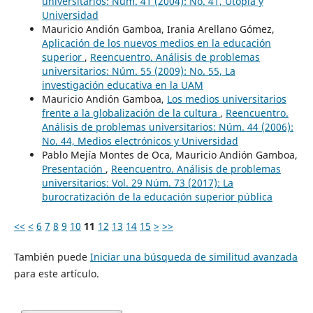
universitarios: Núm. 41 (2004): No. 41, Utopía y
Universidad
Mauricio Andión Gamboa, Irania Arellano Gómez,
Aplicación de los nuevos medios en la educación
superior
,
Reencuentro. Análisis de problemas
universitarios: Núm. 55 (2009): No. 55, La
investigación educativa en la UAM
Mauricio Andión Gamboa,
Los medios universitarios
frente a la globalización de la cultura
,
Reencuentro.
Análisis de problemas universitarios: Núm. 44 (2006):
No. 44, Medios electrónicos y Universidad
Pablo Mejía Montes de Oca, Mauricio Andión Gamboa,
Presentación
,
Reencuentro. Análisis de problemas
universitarios: Vol. 29 Núm. 73 (2017): La
burocratización de la educación superior pública
<<
<
6
7
8
9
10
11
12
13
14
15
>
>>
También puede
Iniciar una búsqueda de similitud avanzada
para este artículo.