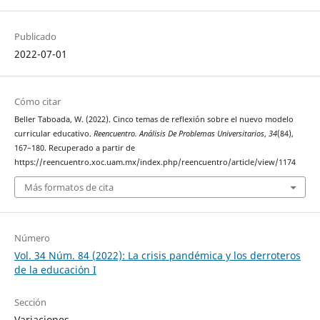
Publicado
2022-07-01
Cómo citar
Beller Taboada, W. (2022). Cinco temas de reflexión sobre el nuevo modelo
curricular educativo.
Reencuentro. Análisis De Problemas Universitarios
,
34
(84),
167–180. Recuperado a partir de
https://reencuentro.xoc.uam.mx/index.php/reencuentro/article/view/1174
Más formatos de cita
Número
Vol. 34 Núm. 84 (2022): La crisis pandémica y los derroteros
de la educación I
Sección
Variaciones