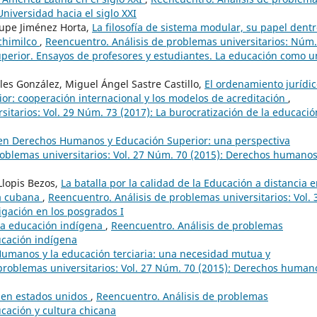
Universidad hacia el siglo XXI
lupe Jiménez Horta,
La filosofía de sistema modular, su papel dent
ochimilco
,
Reencuentro. Análisis de problemas universitarios: Núm.
uperior. Ensayos de profesores y estudiantes. La educación como u
les González, Miguel Ángel Sastre Castillo,
El ordenamiento jurídi
or: cooperación internacional y los modelos de acreditación
,
itarios: Vol. 29 Núm. 73 (2017): La burocratización de la educació
en Derechos Humanos y Educación Superior: una perspectiva
roblemas universitarios: Vol. 27 Núm. 70 (2015): Derechos humanos
Llopis Bezos,
La batalla por la calidad de la Educación a distancia e
ia cubana
,
Reencuentro. Análisis de problemas universitarios: Vol. 
igación en los posgrados I
 la educación indígena
,
Reencuentro. Análisis de problemas
ducación indígena
umanos y la educación terciaria: una necesidad mutua y
problemas universitarios: Vol. 27 Núm. 70 (2015): Derechos human
a en estados unidos
,
Reencuentro. Análisis de problemas
ucación y cultura chicana