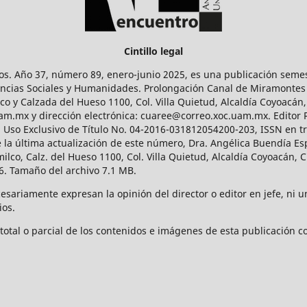
Cintillo legal
os. Año 37, número 89, enero-junio 2025, es una publicación sem
Ciencias Sociales y Humanidades. Prolongación Canal de Miramontes
ico y Calzada del Hueso 1100, Col. Villa Quietud, Alcaldía Coyoacán,
uam.mx y dirección electrónica: cuaree@correo.xoc.uam.mx. Editor
l Uso Exclusivo de Título No. 04-2016-031812054200-203, ISSN en tr
 última actualización de este número, Dra. Angélica Buendía Esp
o, Calz. del Hueso 1100, Col. Villa Quietud, Alcaldía Coyoacán, C
. Tamaño del archivo 7.1 MB.
ariamente expresan la opinión del director o editor en jefe, ni una
ios.
tal o parcial de los contenidos e imágenes de esta publicación con