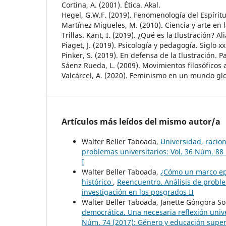
Cortina, A. (2001). Ética. Akal.
Hegel, G.W.F. (2019). Fenomenología del Espíritu.
Martínez Migueles, M. (2010). Ciencia y arte en l
Trillas. Kant, I. (2019). ¿Qué es la Ilustración? Al
Piaget, J. (2019). Psicología y pedagogía. Siglo xx
Pinker, S. (2019). En defensa de la Ilustración. P
Sáenz Rueda, L. (2009). Movimientos filosóficos ac
Valcárcel, A. (2020). Feminismo en un mundo glo
Artículos más leídos del mismo autor/a
Walter Beller Taboada,
Universidad, racio
problemas universitarios: Vol. 36 Núm. 88 (
I
Walter Beller Taboada,
¿Cómo un marco epi
histórico
,
Reencuentro. Análisis de proble
investigación en los posgrados II
Walter Beller Taboada, Janette Góngora S
democrática. Una necesaria reflexión univ
Núm. 74 (2017): Género y educación super