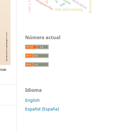
enajenación
reification
lms
film and teaching
Número actual
Idioma
English
Español (España)