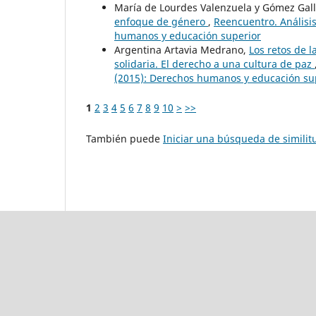
María de Lourdes Valenzuela y Gómez Gal
enfoque de género
,
Reencuentro. Análisis
humanos y educación superior
Argentina Artavia Medrano,
Los retos de l
solidaria. El derecho a una cultura de paz
(2015): Derechos humanos y educación su
1
2
3
4
5
6
7
8
9
10
>
>>
También puede
Iniciar una búsqueda de simili