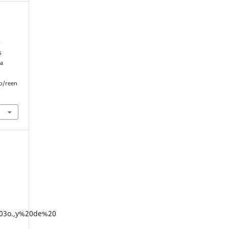
r
s
 a
p/reen
203o.,y%20de%20