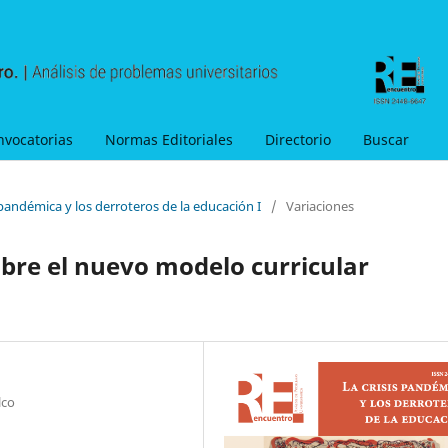
nvocatorias
Normas Editoriales
Directorio
Buscar
 pandémica y los derroteros de la educación I
/
Variaciones
obre el nuevo modelo curricular
lco