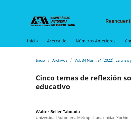
Inicio
Acerca de
Números Anteriores
Co
Inicio
/
Archivos
/
Vol. 34 Núm. 84 (2022): La crisis
Cinco temas de reflexión s
educativo
Walter Beller Taboada
Universidad Autónoma Metropolitana unidad Xochimi