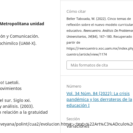
Cómo citar
Beller Taboada, W. (2022). Cinco temas de
Metropolitana unidad
reflexión sobre el nuevo modelo curricula
educativo.
Reencuentro. Análisis De Problema
ón y Comunicación.
Universitarios
,
34
(84), 167–180. Recuperado
ochimilco (UAM-X).
partir de
https://reencuentro.xoc.uam.mx/index.ph
cuentro/article/view/1174
Más formatos de cita
! Laetoli.
Número
 Movimientos
Vol. 34 Núm. 84 (2022): La crisis
pandémica y los derroteros de la
 sur. Siglo xxi.
educación I
 análisis. (2003).
n relación a la gratuidad
Sección
/inveyana/polint/cua2/evolucion.htm#:~:text=%22Art%C3%ADculo%
Variaciones