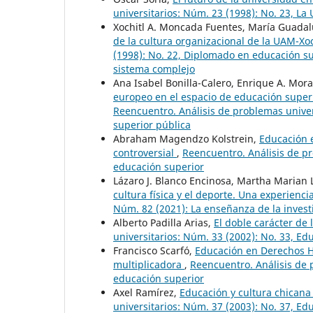
universitarios: Núm. 23 (1998): No. 23, La 
Xochitl A. Moncada Fuentes, María Guada
de la cultura organizacional de la UAM-X
(1998): No. 22, Diplomado en educación s
sistema complejo
Ana Isabel Bonilla-Calero, Enrique A. Mora
europeo en el espacio de educación superi
Reencuentro. Análisis de problemas univers
superior pública
Abraham Magendzo Kolstrein,
Educación 
controversial
,
Reencuentro. Análisis de p
educación superior
Lázaro J. Blanco Encinosa, Martha Marian 
cultura física y el deporte. Una experienc
Núm. 82 (2021): La enseñanza de la invest
Alberto Padilla Arias,
El doble carácter de
universitarios: Núm. 33 (2002): No. 33, E
Francisco Scarfó,
Educación en Derechos H
multiplicadora
,
Reencuentro. Análisis de 
educación superior
Axel Ramírez,
Educación y cultura chican
universitarios: Núm. 37 (2003): No. 37, Ed