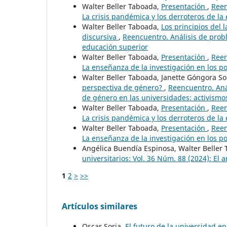
Walter Beller Taboada,
Presentación
,
Reen
La crisis pandémica y los derroteros de la
Walter Beller Taboada,
Los principios del
discursiva
,
Reencuentro. Análisis de prob
educación superior
Walter Beller Taboada,
Presentación
,
Reen
La enseñanza de la investigación en los p
Walter Beller Taboada, Janette Góngora S
perspectiva de género?
,
Reencuentro. Anál
de género en las universidades: activismos
Walter Beller Taboada,
Presentación
,
Reen
La crisis pandémica y los derroteros de la
Walter Beller Taboada,
Presentación
,
Reen
La enseñanza de la investigación en los p
Angélica Buendía Espinosa, Walter Beller
universitarios: Vol. 36 Núm. 88 (2024): El a
1
2
>
>>
Artículos similares
Oscar Soria,
El futuro de la universidad en