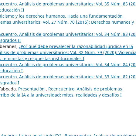
cuentro. Análisis de problemas universitarios: Vol. 35 Núm. 85 (20
 educación II
 laicismo y los derechos humanos. Hacia una fundamentación
lemas universitarios: Vol. 27 Núm. 70 (2015): Derechos humanos y
cuentro. Análisis de problemas universitarios: Vol. 34 Núm. 83 (20
osgrados II
oberanes,
¿Por qué debe prevalecer la razonabilidad jurídica en la
isis de problemas universitarios: Vol. 32 Núm. 79 (2020): Violenci
 feministas y respuestas institucionales I
cuentro. Análisis de problemas universitarios: Vol. 34 Núm. 84 (20
 educación I
cuentro. Análisis de problemas universitarios: Vol. 33 Núm. 82 (20
osgrados I
 Taboada,
Presentación
,
Reencuentro. Análisis de problemas
rribo de la IA a la universidad: mitos, realidades y desafíos I
 América Latina en el siglo XXI
,
Reencuentro. Análisis de problem