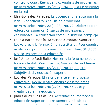
con tecnología
,
Reencuentro. Análisis de problemas
universitarios: Núm. 35 (2002): No. 35, La Universidad
en la red
Elsa González Paredes,
La docencia, una ética para la
vida
,
Reencuentro. Análisis de problemas
universitarios: Núm. 22 (1998): No. 22, Diplomado en
educación superior. Ensayos de profesores y
estudiantes. La educación como un sistema complejo
Leticia Barba Martín, Armando Alcántara Santuario,
Los valores y la formación universitaria
,
Reencuentro.
Análisis de problemas universitarios: Núm. 38 (2003):
No. 38, Valores en la educación
José Antonio Paoli Bolio,
Husserl y la fenomenología
trascendental
,
Reencuentro. Análisis de problemas
universitarios: Núm. 65 (2013): No. 65, Sujeto,
Subjetividad y educación superior
Lourdes Palacios,
El valor del arte en el proceso
educativo
,
Reencuentro. Análisis de problemas
universitarios: Núm. 46 (2006): No. 46, Arte y
creatividad en la educación
Juan Carlos Silas Casillas,
Acreditación, mercado y
educación superior
,
Reencuentro. Análisis de