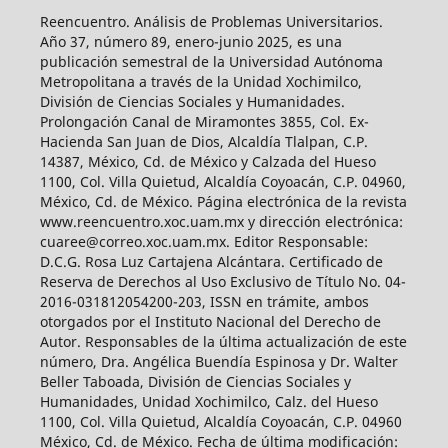
Reencuentro. Análisis de Problemas Universitarios.
Año 37, número 89, enero-junio 2025, es una
publicación semestral de la Universidad Autónoma
Metropolitana a través de la Unidad Xochimilco,
División de Ciencias Sociales y Humanidades.
Prolongación Canal de Miramontes 3855, Col. Ex-
Hacienda San Juan de Dios, Alcaldía Tlalpan, C.P.
14387, México, Cd. de México y Calzada del Hueso
1100, Col. Villa Quietud, Alcaldía Coyoacán, C.P. 04960,
México, Cd. de México. Página electrónica de la revista
www.reencuentro.xoc.uam.mx y dirección electrónica:
cuaree@correo.xoc.uam.mx. Editor Responsable:
D.C.G. Rosa Luz Cartajena Alcántara. Certificado de
Reserva de Derechos al Uso Exclusivo de Título No. 04-
2016-031812054200-203, ISSN en trámite, ambos
otorgados por el Instituto Nacional del Derecho de
Autor. Responsables de la última actualización de este
número, Dra. Angélica Buendía Espinosa y Dr. Walter
Beller Taboada, División de Ciencias Sociales y
Humanidades, Unidad Xochimilco, Calz. del Hueso
1100, Col. Villa Quietud, Alcaldía Coyoacán, C.P. 04960
México, Cd. de México. Fecha de última modificación: