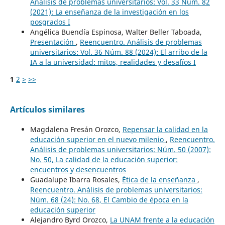
Análisis de problemas universitarios: Vol. 33 Núm. 82
(2021): La enseñanza de la investigación en los
posgrados I
Angélica Buendía Espinosa, Walter Beller Taboada,
Presentación
,
Reencuentro. Análisis de problemas
universitarios: Vol. 36 Núm. 88 (2024): El arribo de la
IA a la universidad: mitos, realidades y desafíos I
1
2
>
>>
Artículos similares
Magdalena Fresán Orozco,
Repensar la calidad en la
educación superior en el nuevo milenio
,
Reencuentro.
Análisis de problemas universitarios: Núm. 50 (2007):
No. 50, La calidad de la educación superior:
encuentros y desencuentros
Guadalupe Ibarra Rosales,
Ética de la enseñanza
,
Reencuentro. Análisis de problemas universitarios:
Núm. 68 (24): No. 68, El Cambio de época en la
educación superior
Alejandro Byrd Orozco,
La UNAM frente a la educación