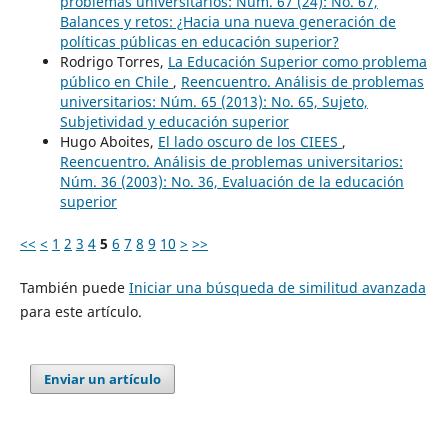
problemas universitarios: Núm. 67 (24): No. 67,
Balances y retos: ¿Hacia una nueva generación de
políticas públicas en educación superior?
Rodrigo Torres,
La Educación Superior como problema
público en Chile
,
Reencuentro. Análisis de problemas
universitarios: Núm. 65 (2013): No. 65, Sujeto,
Subjetividad y educación superior
Hugo Aboites,
El lado oscuro de los CIEES
,
Reencuentro. Análisis de problemas universitarios:
Núm. 36 (2003): No. 36, Evaluación de la educación
superior
<<
<
1
2
3
4
5
6
7
8
9
10
>
>>
También puede
Iniciar una búsqueda de similitud avanzada
para este artículo.
Enviar un artículo