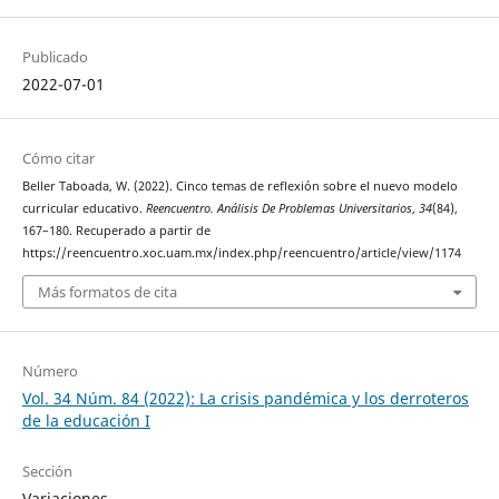
Publicado
2022-07-01
Cómo citar
Beller Taboada, W. (2022). Cinco temas de reflexión sobre el nuevo modelo
curricular educativo.
Reencuentro. Análisis De Problemas Universitarios
,
34
(84),
167–180. Recuperado a partir de
https://reencuentro.xoc.uam.mx/index.php/reencuentro/article/view/1174
Más formatos de cita
Número
Vol. 34 Núm. 84 (2022): La crisis pandémica y los derroteros
de la educación I
Sección
Variaciones