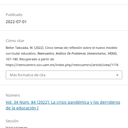
Publicado
2022-07-01
Cómo citar
Beller Taboada, W. (2022). Cinco temas de reflexión sobre el nuevo modelo
curricular educativo.
Reencuentro. Análisis De Problemas Universitarios
,
34
(84),
167–180. Recuperado a partir de
https://reencuentro.xoc.uam.mx/index.php/reencuentro/article/view/1174
Más formatos de cita
Número
Vol. 34 Núm. 84 (2022): La crisis pandémica y los derroteros
de la educación I
Sección
Variaciones