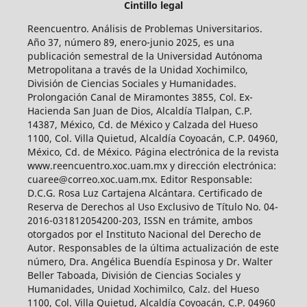
Cintillo legal
Reencuentro. Análisis de Problemas Universitarios.
Año 37, número 89, enero-junio 2025, es una
publicación semestral de la Universidad Autónoma
Metropolitana a través de la Unidad Xochimilco,
División de Ciencias Sociales y Humanidades.
Prolongación Canal de Miramontes 3855, Col. Ex-
Hacienda San Juan de Dios, Alcaldía Tlalpan, C.P.
14387, México, Cd. de México y Calzada del Hueso
1100, Col. Villa Quietud, Alcaldía Coyoacán, C.P. 04960,
México, Cd. de México. Página electrónica de la revista
www.reencuentro.xoc.uam.mx y dirección electrónica:
cuaree@correo.xoc.uam.mx. Editor Responsable:
D.C.G. Rosa Luz Cartajena Alcántara. Certificado de
Reserva de Derechos al Uso Exclusivo de Título No. 04-
2016-031812054200-203, ISSN en trámite, ambos
otorgados por el Instituto Nacional del Derecho de
Autor. Responsables de la última actualización de este
número, Dra. Angélica Buendía Espinosa y Dr. Walter
Beller Taboada, División de Ciencias Sociales y
Humanidades, Unidad Xochimilco, Calz. del Hueso
1100, Col. Villa Quietud, Alcaldía Coyoacán, C.P. 04960