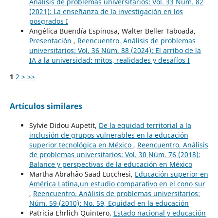
Análisis de problemas universitarios: Vol. 33 Núm. 82
(2021): La enseñanza de la investigación en los
posgrados I
Angélica Buendía Espinosa, Walter Beller Taboada,
Presentación
,
Reencuentro. Análisis de problemas
universitarios: Vol. 36 Núm. 88 (2024): El arribo de la
IA a la universidad: mitos, realidades y desafíos I
1
2
>
>>
Artículos similares
Sylvie Didou Aupetit,
De la equidad territorial a la
inclusión de grupos vulnerables en la educación
superior tecnológica en México
,
Reencuentro. Análisis
de problemas universitarios: Vol. 30 Núm. 76 (2018):
Balance y perspectivas de la educación en México
Martha Abrahão Saad Lucchesi,
Educación superior en
América Latina,un estudio comparativo en el cono sur
,
Reencuentro. Análisis de problemas universitarios:
Núm. 59 (2010): No. 59, Equidad en la educación
Patricia Ehrlich Quintero,
Estado nacional y educación