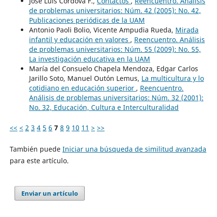
José Luis Córdova F.,
Contactos
,
Reencuentro. Análisis
de problemas universitarios: Núm. 42 (2005): No. 42,
Publicaciones periódicas de la UAM
Antonio Paoli Bolio, Vicente Ampudia Rueda,
Mirada
infantil y educación en valores
,
Reencuentro. Análisis
de problemas universitarios: Núm. 55 (2009): No. 55,
La investigación educativa en la UAM
María del Consuelo Chapela Mendoza, Edgar Carlos
Jarillo Soto, Manuel Outón Lemus,
La multicultura y lo
cotidiano en educación superior
,
Reencuentro.
Análisis de problemas universitarios: Núm. 32 (2001):
No. 32, Educación, Cultura e Interculturalidad
<<
<
2
3
4
5
6
7
8
9
10
11
>
>>
También puede
Iniciar una búsqueda de similitud avanzada
para este artículo.
Enviar un artículo