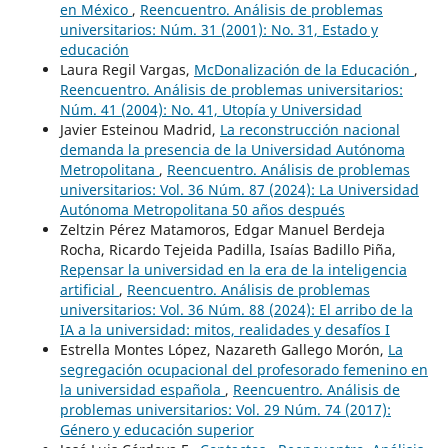
en México
,
Reencuentro. Análisis de problemas
universitarios: Núm. 31 (2001): No. 31, Estado y
educación
Laura Regil Vargas,
McDonalización de la Educación
,
Reencuentro. Análisis de problemas universitarios:
Núm. 41 (2004): No. 41, Utopía y Universidad
Javier Esteinou Madrid,
La reconstrucción nacional
demanda la presencia de la Universidad Autónoma
Metropolitana
,
Reencuentro. Análisis de problemas
universitarios: Vol. 36 Núm. 87 (2024): La Universidad
Autónoma Metropolitana 50 años después
Zeltzin Pérez Matamoros, Edgar Manuel Berdeja
Rocha, Ricardo Tejeida Padilla, Isaías Badillo Piña,
Repensar la universidad en la era de la inteligencia
artificial
,
Reencuentro. Análisis de problemas
universitarios: Vol. 36 Núm. 88 (2024): El arribo de la
IA a la universidad: mitos, realidades y desafíos I
Estrella Montes López, Nazareth Gallego Morón,
La
segregación ocupacional del profesorado femenino en
la universidad española
,
Reencuentro. Análisis de
problemas universitarios: Vol. 29 Núm. 74 (2017):
Género y educación superior