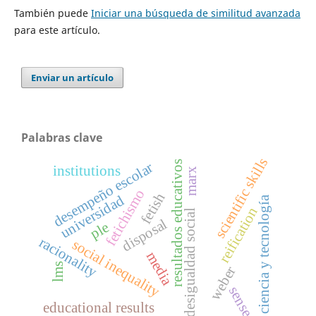
También puede
Iniciar una búsqueda de similitud avanzada
para este artículo.
Enviar un artículo
Palabras clave
scientific skills
resultados educativos
desempeño escolar
institutions
marx
fetichismo
fetish
universidad
ciencia y tecnología
reification
desigualdad social
disposal
ple
racionality
social inequality
media
lms
weber
sense
educational results