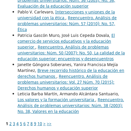
problemas universitarios: Núm. 36 (2003): No. 36,
Evaluación de la educación superior
Pablo V. Carlevaro,
Intersecciones y uniones de la
universidad con la ética
,
Reencuentro. Análisis de
problemas universitarios: Núm. 57 (2010): No. 57,
Ética
Patricia Gascón Muro, José Luis Cepeda Dovala,
El
comercio de servicios educativos y la educación
superior
,
Reencuentro. Análisis de problemas
universitarios: Núm. 50 (2007): No. 50, La calidad de la
educación superior: encuentros y desencuentros
Janette Góngora Soberanes, Yanira Francisca Mejía
Martínez,
Breve recorrido histórico de la educación en
derechos humanos
,
Reencuentro. Análisis de
problemas universitarios: Vol. 27 Núm. 70 (2015):
Derechos humanos y educación superior
Leticia Barba Martín, Armando Alcántara Santuario,
Los valores y la formación universitaria
,
Reencuentro.
Análisis de problemas universitarios: Núm. 38 (2003):
No. 38, Valores en la educación
1
2
3
4
5
6
7
8
9
10
>
>>