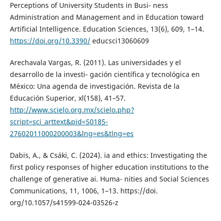
Perceptions of University Students in Busi- ness
Administration and Management and in Education toward
Artificial Intelligence. Education Sciences, 13(6), 609, 1–14.
https://doi.org/10.3390/
educsci13060609
Arechavala Vargas, R. (2011). Las universidades y el
desarrollo de la investi- gación científica y tecnológica en
México: Una agenda de investigación. Revista de la
Educación Superior, xl(158), 41–57.
http://www.scielo.org.mx/scielo.php?
script=sci_arttext&pid=S0185-
27602011000200003&lng=es&tlng=es
Dabis, A., & Csáki, C. (2024). ia and ethics: Investigating the
first policy responses of higher education institutions to the
challenge of generative ai. Huma- nities and Social Sciences
Communications, 11, 1006, 1–13. https://doi.
org/10.1057/s41599-024-03526-z