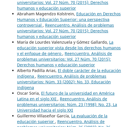
universitarios: Vol. 27 Núm. 70 (2015): Derechos
humanos y educación superior
Abraham Magendzo Kolstrein,
Educación en Derechos
Humanos y Educación Superior: una perspectiva
controversial
,
Reencuentro. Análisis de problemas
universitarios: Vol. 27 Núm. 70 (2015): Derechos
humanos y educación superior
María de Lourdes Valenzuela y Gómez Gallardo,
La
educación superior vista desde los derechos humanos
y el enfoque de género
,
Reencuentro. Análisis de
problemas universitarios: Vol. 27 Núm. 70 (2015):
Derechos humanos y educación superior
Alberto Padilla Arias,
El doble carácter de la educación
indígena
,
Reencuentro. Análisis de problemas
universitarios: Núm. 33 (2002): No. 33, Educación
indígena
Oscar Soria,
El futuro de la universidad en América
Latina en el siglo XXI
,
Reencuentro. Análisis de
problemas universitarios: Núm. 23 (1998): No. 23, La
Universidad hacia el siglo XXI
Guillermo Villaseñor García,
La evaluación de la
educación superior
,
Reencuentro. Análisis de