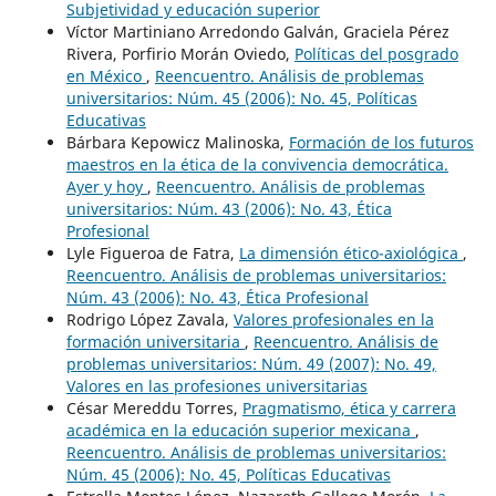
Subjetividad y educación superior
Víctor Martiniano Arredondo Galván, Graciela Pérez
Rivera, Porfirio Morán Oviedo,
Políticas del posgrado
en México
,
Reencuentro. Análisis de problemas
universitarios: Núm. 45 (2006): No. 45, Políticas
Educativas
Bárbara Kepowicz Malinoska,
Formación de los futuros
maestros en la ética de la convivencia democrática.
Ayer y hoy
,
Reencuentro. Análisis de problemas
universitarios: Núm. 43 (2006): No. 43, Ética
Profesional
Lyle Figueroa de Fatra,
La dimensión ético-axiológica
,
Reencuentro. Análisis de problemas universitarios:
Núm. 43 (2006): No. 43, Ética Profesional
Rodrigo López Zavala,
Valores profesionales en la
formación universitaria
,
Reencuentro. Análisis de
problemas universitarios: Núm. 49 (2007): No. 49,
Valores en las profesiones universitarias
César Mereddu Torres,
Pragmatismo, ética y carrera
académica en la educación superior mexicana
,
Reencuentro. Análisis de problemas universitarios:
Núm. 45 (2006): No. 45, Políticas Educativas