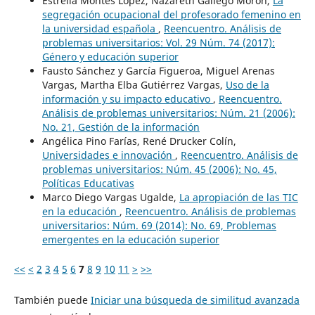
Estrella Montes López, Nazareth Gallego Morón,
La
segregación ocupacional del profesorado femenino en
la universidad española
,
Reencuentro. Análisis de
problemas universitarios: Vol. 29 Núm. 74 (2017):
Género y educación superior
Fausto Sánchez y García Figueroa, Miguel Arenas
Vargas, Martha Elba Gutiérrez Vargas,
Uso de la
información y su impacto educativo
,
Reencuentro.
Análisis de problemas universitarios: Núm. 21 (2006):
No. 21, Gestión de la información
Angélica Pino Farías, René Drucker Colín,
Universidades e innovación
,
Reencuentro. Análisis de
problemas universitarios: Núm. 45 (2006): No. 45,
Políticas Educativas
Marco Diego Vargas Ugalde,
La apropiación de las TIC
en la educación
,
Reencuentro. Análisis de problemas
universitarios: Núm. 69 (2014): No. 69, Problemas
emergentes en la educación superior
<<
<
2
3
4
5
6
7
8
9
10
11
>
>>
También puede
Iniciar una búsqueda de similitud avanzada