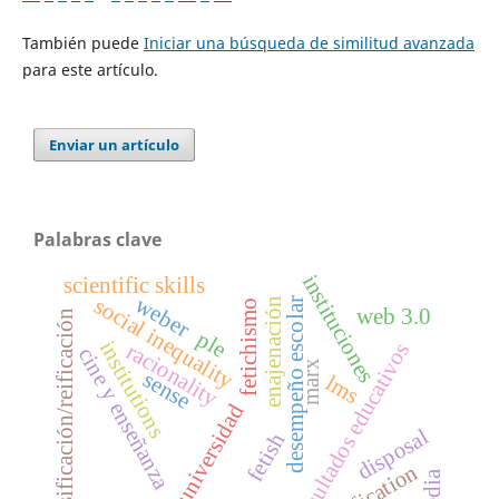
También puede
Iniciar una búsqueda de similitud avanzada
para este artículo.
Enviar un artículo
Palabras clave
instituciones
scientific skills
weber
social inequality
enajenación
desempeño escolar
fetichismo
web 3.0
cosificación/reificación
ple
institutions
resultados educativos
racionality
cine y enseñanza
marx
sense
lms
universidad
disposal
fetish
reification
media