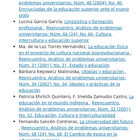
problemas universitarios: Núm. 40 (2004): No. 40,
Encrucijadas de la educación superior ante el nuevo
siglo
Lucina García García,
Lingüística y formación
profesional
,
Reencuentro. Análisis de problemas
universitarios: Núm. 66 (24): No. 66, Cultura,
intercultura y educación superior
Ma. de la Luz Torres Hernández,
La educación física
en el proyecto de cultura nacional posrevolucionaria
,
Reencuentro. Análisis de problemas universitarios:
Núm. 31 (2001): No. 31, Estado y educación
Bárbara Kepowicz Malinoska,
Utopías y educación
,
Reencuentro. Análisis de problemas universitarios:
Núm. 34 (2002): No. 34, Ideales y prácticas de la
educación
Patricia Ehrlich Quintero, F. Imelda Zamudio Castro,
La
educación en el mundo indígena
,
Reencuentro.
Análisis de problemas universitarios: Núm. 32 (2001):
No. 32, Educación, Cultura e Interculturalidad
Fernando Sancén Contreras,
La Universidad del futuro
,
Reencuentro. Análisis de problemas universitarios:
Núm. 68 (24): No. 68, El Cambio de época en la