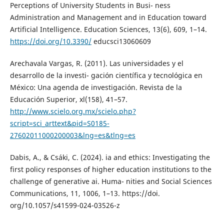
Perceptions of University Students in Busi- ness
Administration and Management and in Education toward
Artificial Intelligence. Education Sciences, 13(6), 609, 1–14.
https://doi.org/10.3390/
educsci13060609
Arechavala Vargas, R. (2011). Las universidades y el
desarrollo de la investi- gación científica y tecnológica en
México: Una agenda de investigación. Revista de la
Educación Superior, xl(158), 41–57.
http://www.scielo.org.mx/scielo.php?
script=sci_arttext&pid=S0185-
27602011000200003&lng=es&tlng=es
Dabis, A., & Csáki, C. (2024). ia and ethics: Investigating the
first policy responses of higher education institutions to the
challenge of generative ai. Huma- nities and Social Sciences
Communications, 11, 1006, 1–13. https://doi.
org/10.1057/s41599-024-03526-z