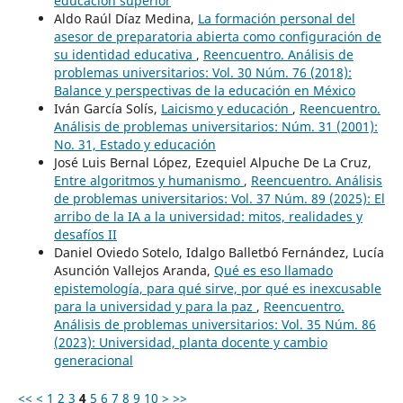
educación superior
Aldo Raúl Díaz Medina,
La formación personal del
asesor de preparatoria abierta como configuración de
su identidad educativa
,
Reencuentro. Análisis de
problemas universitarios: Vol. 30 Núm. 76 (2018):
Balance y perspectivas de la educación en México
Iván García Solís,
Laicismo y educación
,
Reencuentro.
Análisis de problemas universitarios: Núm. 31 (2001):
No. 31, Estado y educación
José Luis Bernal López, Ezequiel Alpuche De La Cruz,
Entre algoritmos y humanismo
,
Reencuentro. Análisis
de problemas universitarios: Vol. 37 Núm. 89 (2025): El
arribo de la IA a la universidad: mitos, realidades y
desafíos II
Daniel Oviedo Sotelo, Idalgo Balletbó Fernández, Lucía
Asunción Vallejos Aranda,
Qué es eso llamado
epistemología, para qué sirve, por qué es inexcusable
para la universidad y para la paz
,
Reencuentro.
Análisis de problemas universitarios: Vol. 35 Núm. 86
(2023): Universidad, planta docente y cambio
generacional
<<
<
1
2
3
4
5
6
7
8
9
10
>
>>