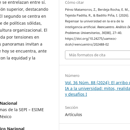
 se entrelazan entre sí.
Cómo citar
ión superior, destacando
Pérez Matamoros, Z., Berdeja Rocha, E. M.,
 El segundo se centra en
Tejeida Padilla, R., & Badillo Piña, I. (2026).
Repensar la universidad en la era de la
de políticas sólidas,
inteligencia artificial.
Reencuentro. Análisis D
cultura organizacional. El
Problemas Universitarios
,
36
(88), 27–40.
ada por tensiones en
https://doi.org/10.24275/uamxoc-
tos panoramas invitan a
dcsh/reencuentro/202488-02
ue hoy se encuentra, ante
Más formatos de cita
 con la equidad y la
Número
Vol. 36 Núm. 88 (2024): El arribo 
IA a la universidad: mitos, realid
y desafíos I
 Nacional
Sección
emas de la SEPI – ESIME
Artículos
México
nico Nacional