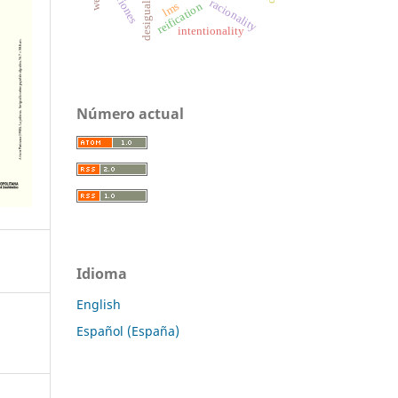
racionality
reification
lms
intentionality
Número actual
Idioma
English
Español (España)