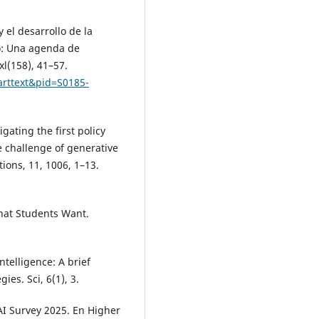
 el desarrollo de la
co: Una agenda de
xl(158), 41–57.
_arttext&pid=S0185-
igating the first policy
e challenge of generative
ions, 11, 1006, 1–13.
What Students Want.
intelligence: A brief
ies. Sci, 6(1), 3.
AI Survey 2025. En Higher