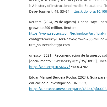
I: A history of instructional media. Educational
Deve- lopment, 49, 53–64.
https://doi.org/10.1
Reuters. (2024, 29 de agosto). Openai says Chat
grown to 200 million. Reuters.
https://www.reuters.com/technology/artificial-int
chatgpts-weekly-users-have-grown-200-million-
utm_source=chatgpt.com
unesco. (2021). Recomendación de la unesco sob
[docu- mento SC-PCB-SPP/2021/OS/UROS]. unes
https://doi.org/10.54677/
YDOG4702
Edgar Manuel Berdeja Rocha, (2024). Guía para e
educación e investigación. UNESCO.
https://unesdoc.unesco.org/ark:/48223/pf0000