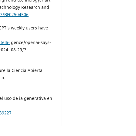
 Technology Research and
007/BF02504506
GPT’s weekly users have
elli-
gence/openai-says-
2024- 08-29/?
re la Ciencia Abierta
co.
l uso de ia generativa en
389227