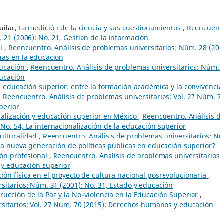
uilar,
La medición de la ciencia y sus cuestionamientos
,
Reencuent
 21 (2006): No. 21, Gestión de la información
al
,
Reencuentro. Análisis de problemas universitarios: Núm. 28 (20
ías en la educación
ducación
,
Reencuentro. Análisis de problemas universitarios: Núm.
ducación
a educación superior: entre la formación académica y la convivenci
,
Reencuentro. Análisis de problemas universitarios: Vol. 27 Núm. 
perior
alización y educación superior en México
,
Reencuentro. Análisis 
No. 54, La internacionalización de la educación superior
culturalidad
,
Reencuentro. Análisis de problemas universitarios: 
una nueva generación de políticas públicas en educación superior?
ión profesional
,
Reencuentro. Análisis de problemas universitarios
a y educación superior
ión física en el proyecto de cultura nacional posrevolucionaria
,
sitarios: Núm. 31 (2001): No. 31, Estado y educación
trucción de la Paz y la No–violencia en la Educación Superior
,
rsitarios: Vol. 27 Núm. 70 (2015): Derechos humanos y educación