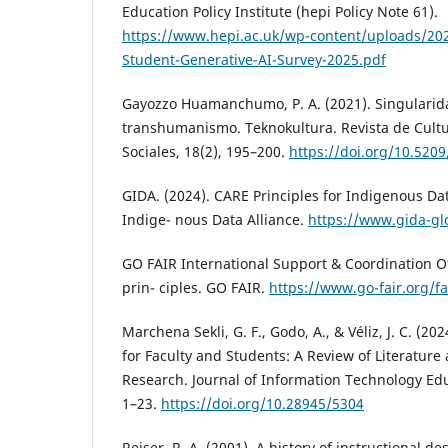
Education Policy Institute (hepi Policy Note 61).
https://www.hepi.ac.uk/wp-content/uploads/202
Student-Generative-AI-Survey-2025.pdf
Gayozzo Huamanchumo, P. A. (2021). Singularida
transhumanismo. Teknokultura. Revista de Cultu
Sociales, 18(2), 195–200.
https://doi.org/10.520
GIDA. (2024). CARE Principles for Indigenous Da
Indige- nous Data Alliance.
https://www.gida-gl
GO FAIR International Support & Coordination Offi
prin- ciples. GO FAIR.
https://www.go-fair.org/fa
Marchena Sekli, G. F., Godo, A., & Véliz, J. C. (20
for Faculty and Students: A Review of Literatur
Research. Journal of Information Technology Edu
1–23.
https://doi.org/10.28945/5304
Reiser, R. A. (2001). A history of instructional d