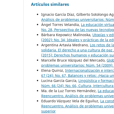
Artículos similares
Ignacio García Díaz, Gilberto Sotolongo Ag
Análisis de problemas universitarios: Núm.
Ángel Torres Velandia,
La educación virtu
No. 28, Perspectiva de las nuevas tecnolog
Bárbara Kepowicz Malinoska,
Utopías y e
(2002): No. 34, Ideales y prácticas de la e
Argentina Artavia Medrano,
Los retos de l
solidaria. El derecho a una cultura de paz
(2015): Derechos humanos y educación su
Marcelle Bruce Vázquez del Mercado,
Glob
problemas universitarios: Núm. 54 (2009): 
Elena Quiroz,
Internacionalización e inter
67 (24): No. 67, Balances y retos: ¿Hacia 
Lucina García García,
Lingüística y formac
Núm. 66 (24): No. 66, Cultura, intercultur
Ma. de la Luz Torres Hernández,
La educac
Reencuentro. Análisis de problemas univer
Eduardo Vázquez Vela de Eguiluz,
La cons
Reencuentro. Análisis de problemas unive
superior