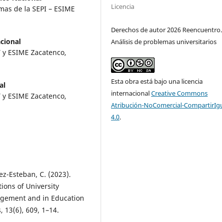
Licencia
emas de la SEPI – ESIME
Derechos de autor 2026 Reencuentro
acional
Análisis de problemas universitarios
T y ESIME Zacatenco,
Esta obra está bajo una licencia
al
internacional
Creative Commons
T y ESIME Zacatenco,
Atribución-NoComercial-CompartirIg
4.0
.
z-Esteban, C. (2023).
ions of University
agement and in Education
, 13(6), 609, 1–14.