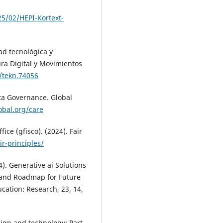
5/02/HEPI-Kortext-
d tecnológica y
ra Digital y Movimientos
9/tekn.74056
ta Governance. Global
obal.org/care
ce (gfisco). (2024). Fair
ir-principles/
24). Generative ai Solutions
e and Roadmap for Future
cation: Research, 23, 14,
esign and technology: Part