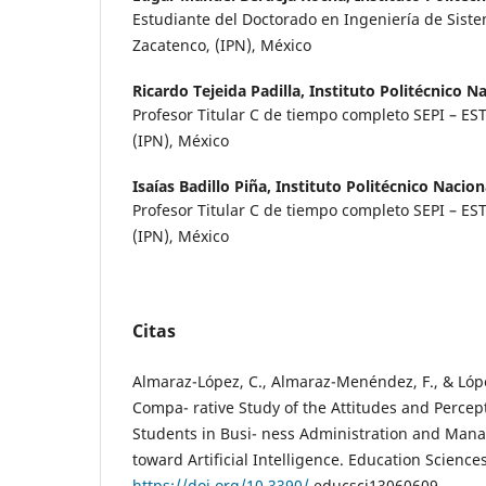
Estudiante del Doctorado en Ingeniería de Sist
Zacatenco, (IPN), México
Ricardo Tejeida Padilla,
Instituto Politécnico N
Profesor Titular C de tiempo completo SEPI – ES
(IPN), México
Isaías Badillo Piña,
Instituto Politécnico Nacion
Profesor Titular C de tiempo completo SEPI – ES
(IPN), México
Citas
Almaraz-López, C., Almaraz-Menéndez, F., & Lópe
Compa- rative Study of the Attitudes and Percept
Students in Busi- ness Administration and Man
toward Artificial Intelligence. Education Sciences
https://doi.org/10.3390/
educsci13060609