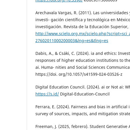
Arechavala Vargas, R. (2011). Las universidades y
investi- gación científica y tecnológica en Méxi
investigación. Revista de la Educación Superior, 
http://www.scielo.org.mx/scielo.php?script=sci
27602011000200003&lng=es&tlng=es
Dabis, A., & Csáki, C. (2024). ia and ethics: Invest
responses of higher education institutions to th
ai. Huma- nities and Social Sciences Communicat
https://doi. org/10.1057/s41599-024-03526-z
Digital Education Council. (2024). ai or Not ai: 
https://s.id/
Digital-Education-Council
Ferrara, E. (2024). Fairness and bias in artificial 
survey of sources, impacts, and mitigation strateg
Freeman, J. (2025, febrero). Student Generative 