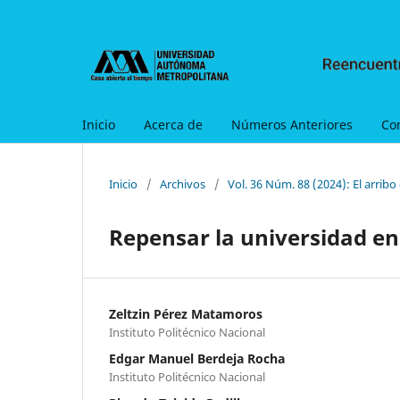
Inicio
Acerca de
Números Anteriores
Co
Inicio
/
Archivos
/
Vol. 36 Núm. 88 (2024): El arribo 
Repensar la universidad en l
Zeltzin Pérez Matamoros
Instituto Politécnico Nacional
Edgar Manuel Berdeja Rocha
Instituto Politécnico Nacional