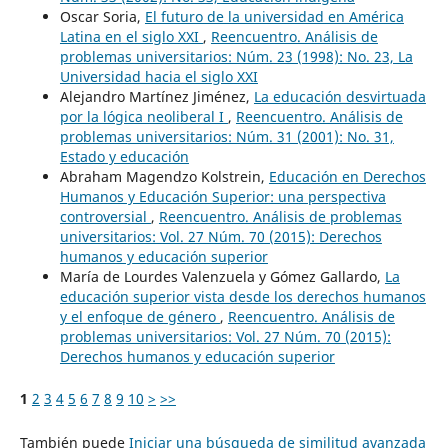
Oscar Soria,
El futuro de la universidad en América
Latina en el siglo XXI
,
Reencuentro. Análisis de
problemas universitarios: Núm. 23 (1998): No. 23, La
Universidad hacia el siglo XXI
Alejandro Martínez Jiménez,
La educación desvirtuada
por la lógica neoliberal I
,
Reencuentro. Análisis de
problemas universitarios: Núm. 31 (2001): No. 31,
Estado y educación
Abraham Magendzo Kolstrein,
Educación en Derechos
Humanos y Educación Superior: una perspectiva
controversial
,
Reencuentro. Análisis de problemas
universitarios: Vol. 27 Núm. 70 (2015): Derechos
humanos y educación superior
María de Lourdes Valenzuela y Gómez Gallardo,
La
educación superior vista desde los derechos humanos
y el enfoque de género
,
Reencuentro. Análisis de
problemas universitarios: Vol. 27 Núm. 70 (2015):
Derechos humanos y educación superior
1
2
3
4
5
6
7
8
9
10
>
>>
También puede
Iniciar una búsqueda de similitud avanzada