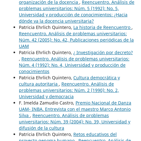
organización de la docencia
,
Reencuentro. Análisis de
problemas universitarios: Núm. 5 (1992): No. 5,
Universidad y producción de conocimientos: ¿Hacia
dónde va la docencia universitaria?
Patricia Ehrlich Quintero,
La historia de Reencuentro
,
Reencuentro. Análisis de problemas universitarios:
Núm. 42 (2005): No. 42, Publicaciones periódicas de la
UAM
Patricia Ehrlich Quintero,
¿ Investigación por decreto?
,
Reencuentro. Análisis de problemas universitarios:
Núm. 4 (1992): No. 4, Universidad y producción de
conocimientos
Patricia Ehrlich Quintero,
Cultura democrática y
cultura autoritaria
,
Reencuentro. Análisis de
problemas universitarios: Núm. 2 (1990): No. 2,
Universidad y democracia
F. Imelda Zamudio Castro,
Premio Nacional de Danza
UAM- INBA. Entrevista con el maestro Marco Antonio
Silva
,
Reencuentro. Análisis de problemas
universitarios: Núm. 39 (2004): No. 39, Universidad y
difusión de la cultura
Patricia Ehrlich Quintero,
Retos educativos del
proyecto genoma humano
,
Reencuentro. Análisis de