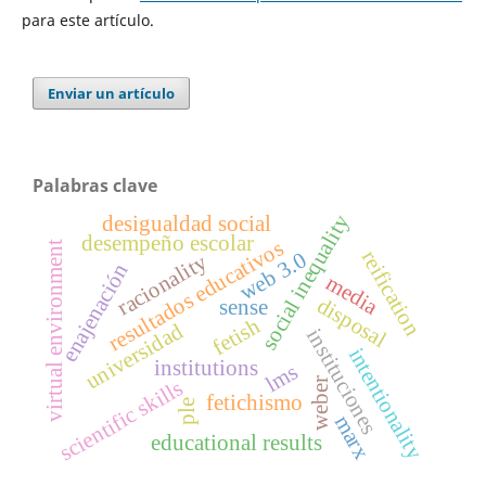
para este artículo.
Enviar un artículo
Palabras clave
social inequality
desigualdad social
desempeño escolar
resultados educativos
virtual environment
reification
web 3.0
racionality
enajenación
media
disposal
sense
fetish
universidad
instituciones
intentionality
institutions
lms
weber
scientific skills
fetichismo
ple
marx
educational results