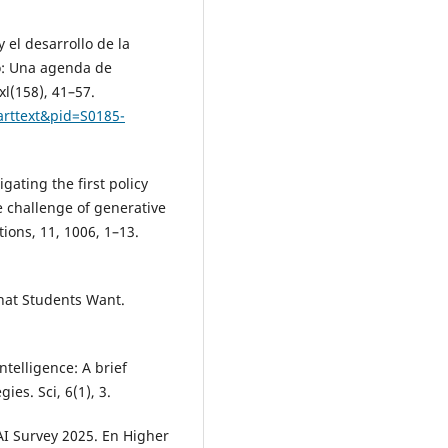
 el desarrollo de la
co: Una agenda de
xl(158), 41–57.
_arttext&pid=S0185-
igating the first policy
e challenge of generative
ions, 11, 1006, 1–13.
What Students Want.
intelligence: A brief
ies. Sci, 6(1), 3.
AI Survey 2025. En Higher