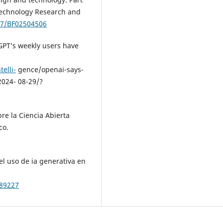
 Technology Research and
007/BF02504506
GPT’s weekly users have
elli-
gence/openai-says-
2024- 08-29/?
re la Ciencia Abierta
co.
l uso de ia generativa en
389227