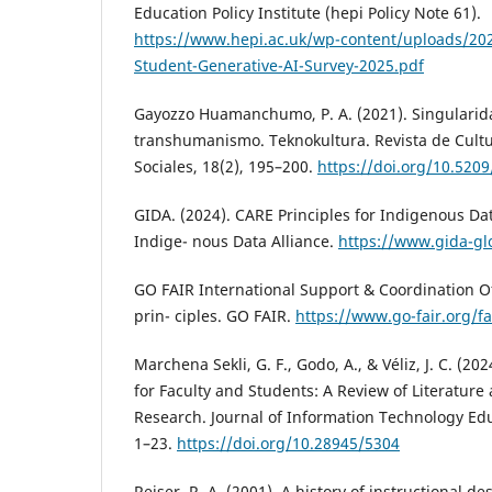
Education Policy Institute (hepi Policy Note 61).
https://www.hepi.ac.uk/wp-content/uploads/202
Student-Generative-AI-Survey-2025.pdf
Gayozzo Huamanchumo, P. A. (2021). Singularida
transhumanismo. Teknokultura. Revista de Cultu
Sociales, 18(2), 195–200.
https://doi.org/10.520
GIDA. (2024). CARE Principles for Indigenous Da
Indige- nous Data Alliance.
https://www.gida-gl
GO FAIR International Support & Coordination Offi
prin- ciples. GO FAIR.
https://www.go-fair.org/fa
Marchena Sekli, G. F., Godo, A., & Véliz, J. C. (20
for Faculty and Students: A Review of Literatur
Research. Journal of Information Technology Edu
1–23.
https://doi.org/10.28945/5304
Reiser, R. A. (2001). A history of instructional d