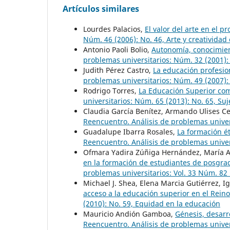
Artículos similares
Lourdes Palacios,
El valor del arte en el p
Núm. 46 (2006): No. 46, Arte y creatividad
Antonio Paoli Bolio,
Autonomía, conocimient
problemas universitarios: Núm. 32 (2001): 
Judith Pérez Castro,
La educación profesio
problemas universitarios: Núm. 49 (2007): 
Rodrigo Torres,
La Educación Superior co
universitarios: Núm. 65 (2013): No. 65, Su
Claudia García Benítez, Armando Ulises C
Reencuentro. Análisis de problemas univers
Guadalupe Ibarra Rosales,
La formación é
Reencuentro. Análisis de problemas univer
Ofmara Yadira Zúñiga Hernández, María A
en la formación de estudiantes de posgrad
problemas universitarios: Vol. 33 Núm. 82 
Michael J. Shea, Elena Marcia Gutiérrez,
acceso a la educación superior en el Rein
(2010): No. 59, Equidad en la educación
Mauricio Andión Gamboa,
Génesis, desarr
Reencuentro. Análisis de problemas univer