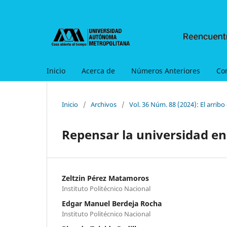
Inicio
Acerca de
Números Anteriores
Co
Inicio
/
Archivos
/
Vol. 36 Núm. 88 (2024): El arribo 
Repensar la universidad en l
Zeltzin Pérez Matamoros
Instituto Politécnico Nacional
Edgar Manuel Berdeja Rocha
Instituto Politécnico Nacional