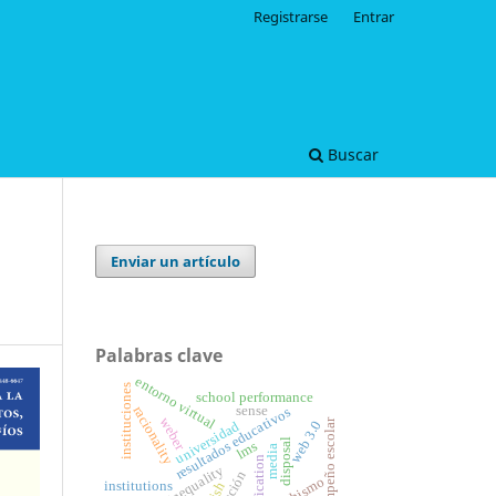
Registrarse
Entrar
Buscar
Enviar un artículo
Palabras clave
entorno virtual
instituciones
school performance
sense
racionality
resultados educativos
weber
desempeño escolar
web 3.0
universidad
disposal
lms
media
reification
social inequality
institutions