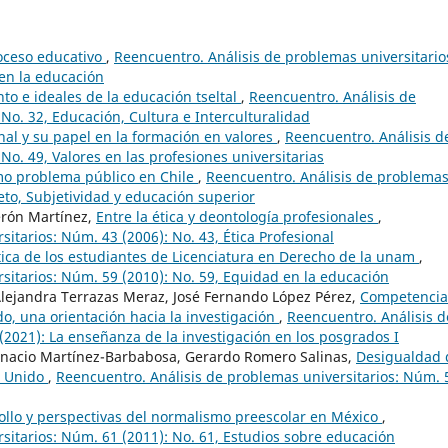
roceso educativo
,
Reencuentro. Análisis de problemas universitario
 en la educación
o e ideales de la educación tseltal
,
Reencuentro. Análisis de
No. 32, Educación, Cultura e Interculturalidad
nal y su papel en la formación en valores
,
Reencuentro. Análisis d
No. 49, Valores en las profesiones universitarias
mo problema público en Chile
,
Reencuentro. Análisis de problema
jeto, Subjetividad y educación superior
erón Martínez,
Entre la ética y deontología profesionales
,
itarios: Núm. 43 (2006): No. 43, Ética Profesional
tica de los estudiantes de Licenciatura en Derecho de la unam
,
sitarios: Núm. 59 (2010): No. 59, Equidad en la educación
lejandra Terrazas Meraz, José Fernando López Pérez,
Competencia
o, una orientación hacia la investigación
,
Reencuentro. Análisis d
(2021): La enseñanza de la investigación en los posgrados I
 Ignacio Martínez-Barbabosa, Gerardo Romero Salinas,
Desigualdad 
o Unido
,
Reencuentro. Análisis de problemas universitarios: Núm. 
ollo y perspectivas del normalismo preescolar en México
,
sitarios: Núm. 61 (2011): No. 61, Estudios sobre educación