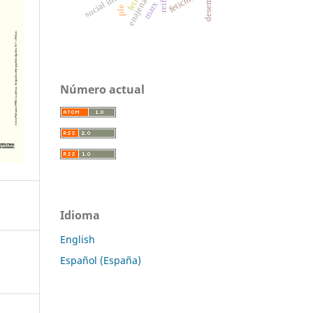
enajenación
fetichismo
fetish
marx
ple
Número actual
Idioma
English
Español (España)