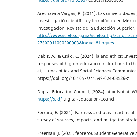
Arechavala Vargas, R. (2011). Las universidades y
investi- gación científica y tecnológica en Méxi
investigación. Revista de la Educación Superior, 
http://www.scielo.org.mx/scielo.php?script=sci
27602011000200003&lng=es&tlng=es
Dabis, A., & Csáki, C. (2024). ia and ethics: Invest
responses of higher education institutions to th
ai. Huma- nities and Social Sciences Communicat
https://doi. org/10.1057/s41599-024-03526-z
Digital Education Council. (2024). ai or Not ai: 
https://s.id/
Digital-Education-Council
Ferrara, E. (2024). Fairness and bias in artificial 
survey of sources, impacts, and mitigation strateg
Freeman, J. (2025, febrero). Student Generative 