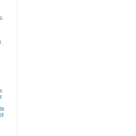
s:
e
s
s
e
de
59