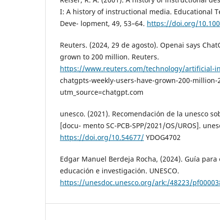
I: A history of instructional media. Educational
Deve- lopment, 49, 53–64.
https://doi.org/10.1
Reuters. (2024, 29 de agosto). Openai says Chat
grown to 200 million. Reuters.
https://www.reuters.com/technology/artificial-int
chatgpts-weekly-users-have-grown-200-million-
utm_source=chatgpt.com
unesco. (2021). Recomendación de la unesco sob
[docu- mento SC-PCB-SPP/2021/OS/UROS]. unes
https://doi.org/10.54677/
YDOG4702
Edgar Manuel Berdeja Rocha, (2024). Guía para e
educación e investigación. UNESCO.
https://unesdoc.unesco.org/ark:/48223/pf0000