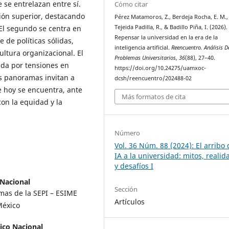
 se entrelazan entre sí.
Cómo citar
ión superior, destacando
Pérez Matamoros, Z., Berdeja Rocha, E. M.,
 El segundo se centra en
Tejeida Padilla, R., & Badillo Piña, I. (2026).
Repensar la universidad en la era de la
de políticas sólidas,
inteligencia artificial.
Reencuentro. Análisis D
cultura organizacional. El
Problemas Universitarios
,
36
(88), 27–40.
ada por tensiones en
https://doi.org/10.24275/uamxoc-
tos panoramas invitan a
dcsh/reencuentro/202488-02
ue hoy se encuentra, ante
Más formatos de cita
 con la equidad y la
Número
Vol. 36 Núm. 88 (2024): El arribo 
IA a la universidad: mitos, realid
y desafíos I
 Nacional
Sección
emas de la SEPI – ESIME
Artículos
México
nico Nacional