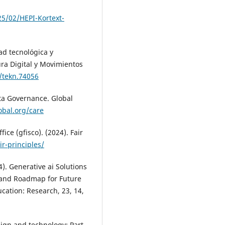
5/02/HEPI-Kortext-
d tecnológica y
ra Digital y Movimientos
9/tekn.74056
ta Governance. Global
obal.org/care
ce (gfisco). (2024). Fair
ir-principles/
24). Generative ai Solutions
e and Roadmap for Future
cation: Research, 23, 14,
esign and technology: Part