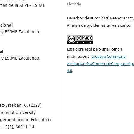
Licencia
emas de la SEPI – ESIME
Derechos de autor 2026 Reencuentro
acional
Análisis de problemas universitarios
T y ESIME Zacatenco,
Esta obra está bajo una licencia
al
internacional
Creative Commons
T y ESIME Zacatenco,
Atribución-NoComercial-CompartirIg
4.0
.
z-Esteban, C. (2023).
ions of University
agement and in Education
, 13(6), 609, 1–14.