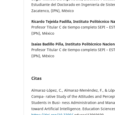
Estudiante del Doctorado en Ingeniería de Sist
Zacatenco, (IPN), México
Ricardo Tejeida Padilla,
Instituto Politécnico N
Profesor Titular C de tiempo completo SEPI – ES
(IPN), México
Isaías Badillo Piña,
Instituto Politécnico Nacion
Profesor Titular C de tiempo completo SEPI – ES
(IPN), México
Citas
Almaraz-López, C., Almaraz-Menéndez, F., & Lópe
Compa- rative Study of the Attitudes and Percept
Students in Busi- ness Administration and Man
toward Artificial Intelligence. Education Sciences
https://doi.org/10.3390/
educsci13060609