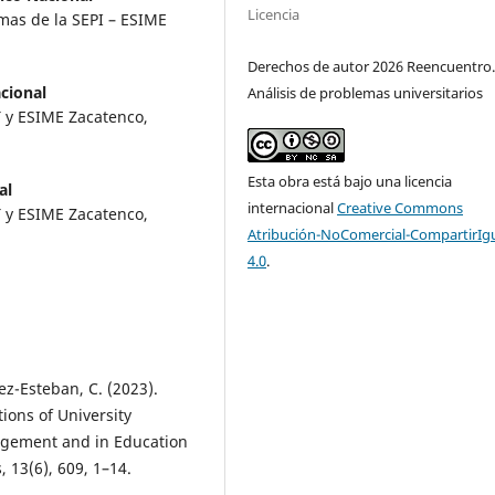
Licencia
emas de la SEPI – ESIME
Derechos de autor 2026 Reencuentro
acional
Análisis de problemas universitarios
T y ESIME Zacatenco,
Esta obra está bajo una licencia
al
internacional
Creative Commons
T y ESIME Zacatenco,
Atribución-NoComercial-CompartirIg
4.0
.
z-Esteban, C. (2023).
ions of University
agement and in Education
, 13(6), 609, 1–14.