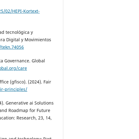
5/02/HEPI-Kortext-
d tecnológica y
ra Digital y Movimientos
9/tekn.74056
ta Governance. Global
obal.org/care
ce (gfisco). (2024). Fair
ir-principles/
24). Generative ai Solutions
e and Roadmap for Future
cation: Research, 23, 14,
esign and technology: Part