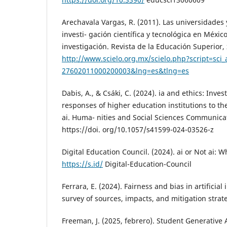
Arechavala Vargas, R. (2011). Las universidades y
investi- gación científica y tecnológica en Méxi
investigación. Revista de la Educación Superior, 
http://www.scielo.org.mx/scielo.php?script=sci
27602011000200003&lng=es&tlng=es
Dabis, A., & Csáki, C. (2024). ia and ethics: Invest
responses of higher education institutions to th
ai. Huma- nities and Social Sciences Communicat
https://doi. org/10.1057/s41599-024-03526-z
Digital Education Council. (2024). ai or Not ai: 
https://s.id/
Digital-Education-Council
Ferrara, E. (2024). Fairness and bias in artificial 
survey of sources, impacts, and mitigation strateg
Freeman, J. (2025, febrero). Student Generative 