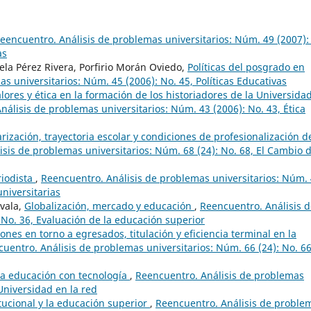
eencuentro. Análisis de problemas universitarios: Núm. 49 (2007):
as
ela Pérez Rivera, Porfirio Morán Oviedo,
Políticas del posgrado en
s universitarios: Núm. 45 (2006): No. 45, Políticas Educativas
lores y ética en la formación de los historiadores de la Universida
nálisis de problemas universitarios: Núm. 43 (2006): No. 43, Ética
arización, trayectoria escolar y condiciones de profesionalización d
sis de problemas universitarios: Núm. 68 (24): No. 68, El Cambio 
riodista
,
Reencuentro. Análisis de problemas universitarios: Núm.
universitarias
ovala,
Globalización, mercado y educación
,
Reencuentro. Análisis 
 No. 36, Evaluación de la educación superior
ones en torno a egresados, titulación y eficiencia terminal en la
uentro. Análisis de problemas universitarios: Núm. 66 (24): No. 66
la educación con tecnología
,
Reencuentro. Análisis de problemas
 Universidad en la red
itucional y la educación superior
,
Reencuentro. Análisis de proble