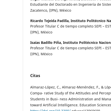
Estudiante del Doctorado en Ingeniería de Sist
Zacatenco, (IPN), México
Ricardo Tejeida Padilla,
Instituto Politécnico N
Profesor Titular C de tiempo completo SEPI – ES
(IPN), México
Isaías Badillo Piña,
Instituto Politécnico Nacion
Profesor Titular C de tiempo completo SEPI – ES
(IPN), México
Citas
Almaraz-López, C., Almaraz-Menéndez, F., & Lópe
Compa- rative Study of the Attitudes and Percept
Students in Busi- ness Administration and Man
toward Artificial Intelligence. Education Sciences
https://doi.org/10.3390/
educsci13060609