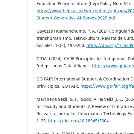
Education Policy Institute (hepi Policy Note 61).
https://www.hepi.ac.uk/wp-content/uploads/202
Student-Generative-AI-Survey-2025.pdf
Gayozzo Huamanchumo, P. A. (2021). Singularida
transhumanismo. Teknokultura. Revista de Cultu
Sociales, 18(2), 195–200.
https://doi.org/10.520
GIDA. (2024). CARE Principles for Indigenous Da
Indige- nous Data Alliance.
https://www.gida-gl
GO FAIR International Support & Coordination Offi
prin- ciples. GO FAIR.
https://www.go-fair.org/fa
Marchena Sekli, G. F., Godo, A., & Véliz, J. C. (20
for Faculty and Students: A Review of Literatur
Research. Journal of Information Technology Edu
1–23.
https://doi.org/10.28945/5304
Reiser, R. A. (2001). A history of instructional d