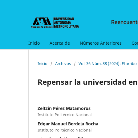
Inicio
Acerca de
Números Anteriores
Co
Inicio
/
Archivos
/
Vol. 36 Núm. 88 (2024): El arribo 
Repensar la universidad en l
Zeltzin Pérez Matamoros
Instituto Politécnico Nacional
Edgar Manuel Berdeja Rocha
Instituto Politécnico Nacional