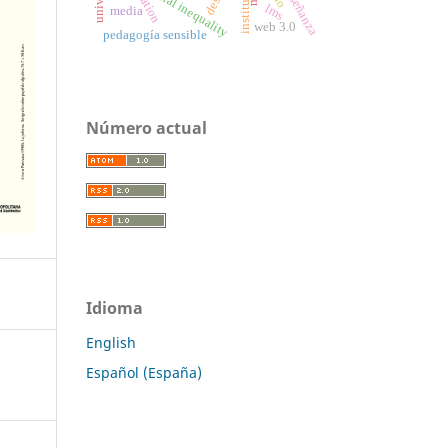
social inequality
lms
media
web 3.0
pedagogía sensible
Número actual
Idioma
English
Español (España)