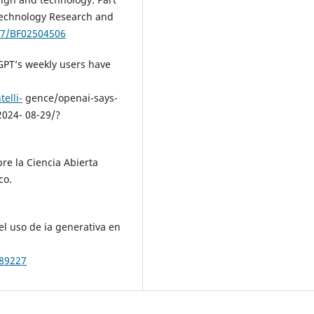
 Technology Research and
007/BF02504506
GPT’s weekly users have
elli-
gence/openai-says-
2024- 08-29/?
re la Ciencia Abierta
co.
l uso de ia generativa en
389227