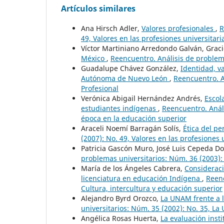
Artículos similares
Ana Hirsch Adler,
Valores profesionales
,
R
49, Valores en las profesiones universitari
Víctor Martiniano Arredondo Galván, Graci
México
,
Reencuentro. Análisis de problema
Guadalupe Chávez González,
Identidad, va
Autónoma de Nuevo León
,
Reencuentro. A
Profesional
Verónica Abigail Hernández Andrés,
Escol
estudiantes indígenas
,
Reencuentro. Análi
época en la educación superior
Araceli Noemí Barragán Solís,
Ética del pe
(2007): No. 49, Valores en las profesiones 
Patricia Gascón Muro, José Luis Cepeda D
problemas universitarios: Núm. 36 (2003):
María de los Ángeles Cabrera,
Consideraci
licenciatura en educación Indígena
,
Reenc
Cultura, intercultura y educación superior
Alejandro Byrd Orozco,
La UNAM frente a 
universitarios: Núm. 35 (2002): No. 35, La
Angélica Rosas Huerta,
La evaluación inst