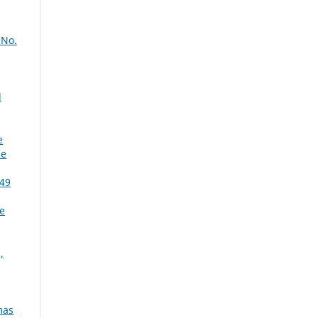
 No.
d
e
de
 49
de
,
mas