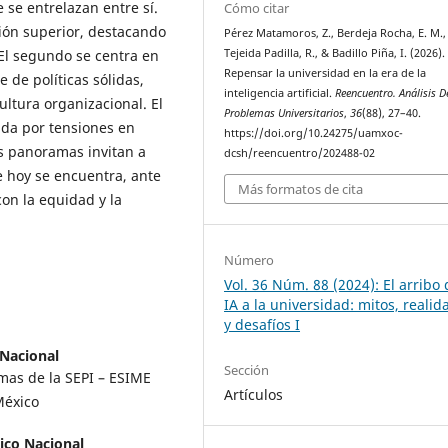
 se entrelazan entre sí.
Cómo citar
ión superior, destacando
Pérez Matamoros, Z., Berdeja Rocha, E. M.,
 El segundo se centra en
Tejeida Padilla, R., & Badillo Piña, I. (2026).
Repensar la universidad en la era de la
de políticas sólidas,
inteligencia artificial.
Reencuentro. Análisis D
cultura organizacional. El
Problemas Universitarios
,
36
(88), 27–40.
ada por tensiones en
https://doi.org/10.24275/uamxoc-
tos panoramas invitan a
dcsh/reencuentro/202488-02
ue hoy se encuentra, ante
Más formatos de cita
 con la equidad y la
Número
Vol. 36 Núm. 88 (2024): El arribo 
IA a la universidad: mitos, realid
y desafíos I
 Nacional
Sección
emas de la SEPI – ESIME
Artículos
México
nico Nacional