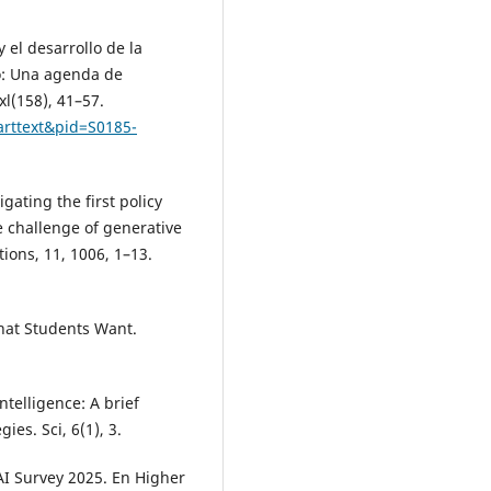
 el desarrollo de la
co: Una agenda de
xl(158), 41–57.
_arttext&pid=S0185-
igating the first policy
e challenge of generative
ions, 11, 1006, 1–13.
What Students Want.
intelligence: A brief
ies. Sci, 6(1), 3.
AI Survey 2025. En Higher