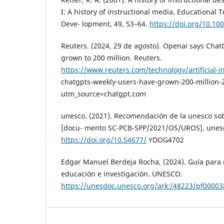
I: A history of instructional media. Educational
Deve- lopment, 49, 53–64.
https://doi.org/10.1
Reuters. (2024, 29 de agosto). Openai says Chat
grown to 200 million. Reuters.
https://www.reuters.com/technology/artificial-int
chatgpts-weekly-users-have-grown-200-million-
utm_source=chatgpt.com
unesco. (2021). Recomendación de la unesco sob
[docu- mento SC-PCB-SPP/2021/OS/UROS]. unes
https://doi.org/10.54677/
YDOG4702
Edgar Manuel Berdeja Rocha, (2024). Guía para e
educación e investigación. UNESCO.
https://unesdoc.unesco.org/ark:/48223/pf0000