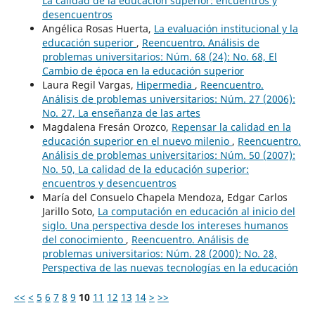
La calidad de la educación superior: encuentros y
desencuentros
Angélica Rosas Huerta,
La evaluación institucional y la
educación superior
,
Reencuentro. Análisis de
problemas universitarios: Núm. 68 (24): No. 68, El
Cambio de época en la educación superior
Laura Regil Vargas,
Hipermedia
,
Reencuentro.
Análisis de problemas universitarios: Núm. 27 (2006):
No. 27, La enseñanza de las artes
Magdalena Fresán Orozco,
Repensar la calidad en la
educación superior en el nuevo milenio
,
Reencuentro.
Análisis de problemas universitarios: Núm. 50 (2007):
No. 50, La calidad de la educación superior:
encuentros y desencuentros
María del Consuelo Chapela Mendoza, Edgar Carlos
Jarillo Soto,
La computación en educación al inicio del
siglo. Una perspectiva desde los intereses humanos
del conocimiento
,
Reencuentro. Análisis de
problemas universitarios: Núm. 28 (2000): No. 28,
Perspectiva de las nuevas tecnologías en la educación
<<
<
5
6
7
8
9
10
11
12
13
14
>
>>