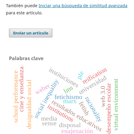
También puede
Iniciar una búsqueda de similitud avanzada
para este artículo.
Enviar un artículo
Palabras clave
reification
instituciones
cine y enseñanza
ple
school performance
universidad
social inequality
virtual environment
desigualdad social
weber
desempeño escolar
lms
web 3.0
fetichismo
racionality
marx
resultados educativos
fetish
institutions
media
sense
disposal
enajenación