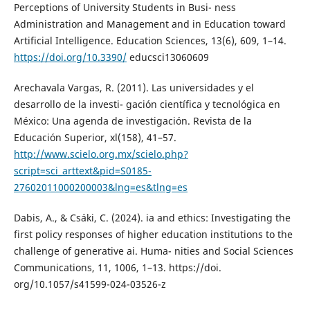
Perceptions of University Students in Busi- ness
Administration and Management and in Education toward
Artificial Intelligence. Education Sciences, 13(6), 609, 1–14.
https://doi.org/10.3390/
educsci13060609
Arechavala Vargas, R. (2011). Las universidades y el
desarrollo de la investi- gación científica y tecnológica en
México: Una agenda de investigación. Revista de la
Educación Superior, xl(158), 41–57.
http://www.scielo.org.mx/scielo.php?
script=sci_arttext&pid=S0185-
27602011000200003&lng=es&tlng=es
Dabis, A., & Csáki, C. (2024). ia and ethics: Investigating the
first policy responses of higher education institutions to the
challenge of generative ai. Huma- nities and Social Sciences
Communications, 11, 1006, 1–13. https://doi.
org/10.1057/s41599-024-03526-z