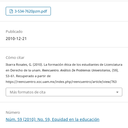
3-534-7620pzm.pdf
Publicado
2010-12-21
Cómo citar
Ibarra Rosales, G. (2010). La formación ética de los estudiantes de Licenciatura
en Derecho de la unam.
Reencuentro. Análisis De Problemas Universitarios
, (59),
53–61. Recuperado a partir de
https://reencuentro.xoc.uam.mx/index.php/reencuentro/article/view/763
Más formatos de cita
Número
Núm. 59 (2010): No. 59, Equidad en la educación