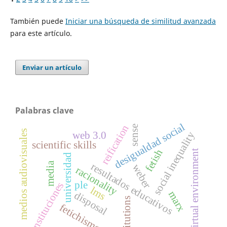
También puede
Iniciar una búsqueda de similitud avanzada
para este artículo.
Enviar un artículo
Palabras clave
desigualdad social
reification
sense
medios audiovisuales
social inequality
web 3.0
scientific skills
fetish
virtual environment
universidad
media
resultados educativos
weber
racionality
ple
instituciones
lms
marx
disposal
institutions
fetichismo