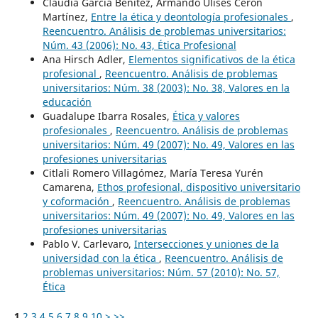
Claudia García Benítez, Armando Ulises Cerón
Martínez,
Entre la ética y deontología profesionales
,
Reencuentro. Análisis de problemas universitarios:
Núm. 43 (2006): No. 43, Ética Profesional
Ana Hirsch Adler,
Elementos significativos de la ética
profesional
,
Reencuentro. Análisis de problemas
universitarios: Núm. 38 (2003): No. 38, Valores en la
educación
Guadalupe Ibarra Rosales,
Ética y valores
profesionales
,
Reencuentro. Análisis de problemas
universitarios: Núm. 49 (2007): No. 49, Valores en las
profesiones universitarias
Citlali Romero Villagómez, María Teresa Yurén
Camarena,
Ethos profesional, dispositivo universitario
y coformación
,
Reencuentro. Análisis de problemas
universitarios: Núm. 49 (2007): No. 49, Valores en las
profesiones universitarias
Pablo V. Carlevaro,
Intersecciones y uniones de la
universidad con la ética
,
Reencuentro. Análisis de
problemas universitarios: Núm. 57 (2010): No. 57,
Ética
1
2
3
4
5
6
7
8
9
10
>
>>