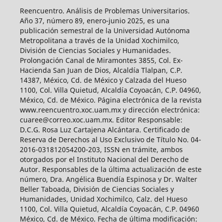
Reencuentro. Análisis de Problemas Universitarios.
Año 37, número 89, enero-junio 2025, es una
publicación semestral de la Universidad Autónoma
Metropolitana a través de la Unidad Xochimilco,
División de Ciencias Sociales y Humanidades.
Prolongación Canal de Miramontes 3855, Col. Ex-
Hacienda San Juan de Dios, Alcaldía Tlalpan, C.P.
14387, México, Cd. de México y Calzada del Hueso
1100, Col. Villa Quietud, Alcaldía Coyoacán, C.P. 04960,
México, Cd. de México. Página electrónica de la revista
www.reencuentro.xoc.uam.mx y dirección electrónica:
cuaree@correo.xoc.uam.mx. Editor Responsable:
D.C.G. Rosa Luz Cartajena Alcántara. Certificado de
Reserva de Derechos al Uso Exclusivo de Título No. 04-
2016-031812054200-203, ISSN en trámite, ambos
otorgados por el Instituto Nacional del Derecho de
Autor. Responsables de la última actualización de este
número, Dra. Angélica Buendía Espinosa y Dr. Walter
Beller Taboada, División de Ciencias Sociales y
Humanidades, Unidad Xochimilco, Calz. del Hueso
1100, Col. Villa Quietud, Alcaldía Coyoacán, C.P. 04960
México, Cd. de México. Fecha de última modificación: