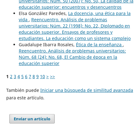
universitarios: Núm. 50 (2007): No. 50, La calidad de la
educación superior: encuentros y desencuentros
Elsa González Paredes,
La docencia, una ética para la
vida
,
Reencuentro. Análisis de problemas
universitarios: Núm. 22 (1998): No. 22, Diplomado en
educación superior. Ensayos de profesores y
estudiantes. La educación como un sistema complejo
Guadalupe Ibarra Rosales,
Ética de la enseñanza
,
Reencuentro. Análisis de problemas universitarios:
Núm. 68 (24): No. 68, El Cambio de época en la
educación superior
1
2
3
4
5
6
7
8
9
10
>
>>
También puede
Iniciar una búsqueda de similitud avanzada
para este artículo.
Enviar un artículo