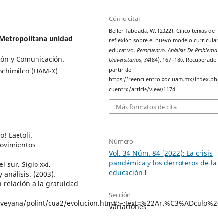
Cómo citar
Beller Taboada, W. (2022). Cinco temas de
Metropolitana unidad
reflexión sobre el nuevo modelo curricula
educativo.
Reencuentro. Análisis De Problema
ón y Comunicación.
Universitarios
,
34
(84), 167–180. Recuperado
ochimilco (UAM-X).
partir de
https://reencuentro.xoc.uam.mx/index.ph
cuentro/article/view/1174
Más formatos de cita
! Laetoli.
Número
 Movimientos
Vol. 34 Núm. 84 (2022): La crisis
pandémica y los derroteros de la
 sur. Siglo xxi.
educación I
 análisis. (2003).
n relación a la gratuidad
Sección
/inveyana/polint/cua2/evolucion.htm#:~:text=%22Art%C3%ADculo%
Variaciones