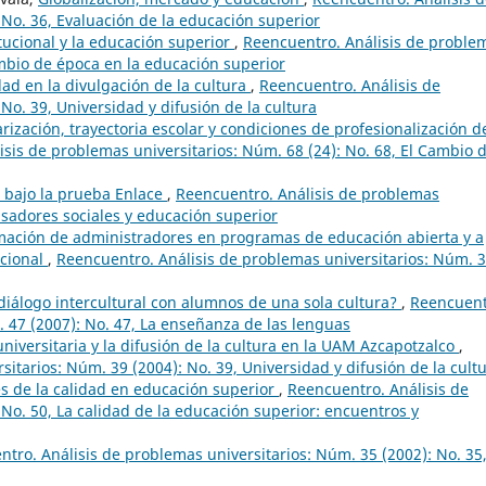
 No. 36, Evaluación de la educación superior
itucional y la educación superior
,
Reencuentro. Análisis de proble
ambio de época en la educación superior
dad en la divulgación de la cultura
,
Reencuentro. Análisis de
No. 39, Universidad y difusión de la cultura
arización, trayectoria escolar y condiciones de profesionalización d
sis de problemas universitarios: Núm. 68 (24): No. 68, El Cambio 
l bajo la prueba Enlace
,
Reencuentro. Análisis de problemas
nsadores sociales y educación superior
mación de administradores en programas de educación abierta y a
acional
,
Reencuentro. Análisis de problemas universitarios: Núm. 
diálogo intercultural con alumnos de una sola cultura?
,
Reencuent
. 47 (2007): No. 47, La enseñanza de las lenguas
universitaria y la difusión de la cultura en la UAM Azcapotzalco
,
itarios: Núm. 39 (2004): No. 39, Universidad y difusión de la cult
 de la calidad en educación superior
,
Reencuentro. Análisis de
No. 50, La calidad de la educación superior: encuentros y
tro. Análisis de problemas universitarios: Núm. 35 (2002): No. 35,