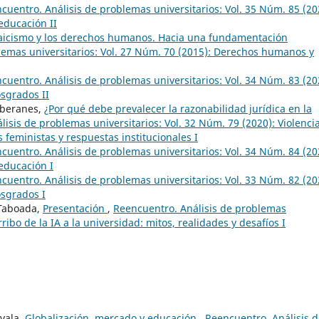
cuentro. Análisis de problemas universitarios: Vol. 35 Núm. 85 (20
 educación II
 laicismo y los derechos humanos. Hacia una fundamentación
lemas universitarios: Vol. 27 Núm. 70 (2015): Derechos humanos y
cuentro. Análisis de problemas universitarios: Vol. 34 Núm. 83 (20
osgrados II
oberanes,
¿Por qué debe prevalecer la razonabilidad jurídica en la
isis de problemas universitarios: Vol. 32 Núm. 79 (2020): Violenci
 feministas y respuestas institucionales I
cuentro. Análisis de problemas universitarios: Vol. 34 Núm. 84 (20
 educación I
cuentro. Análisis de problemas universitarios: Vol. 33 Núm. 82 (20
osgrados I
 Taboada,
Presentación
,
Reencuentro. Análisis de problemas
rribo de la IA a la universidad: mitos, realidades y desafíos I
ovala,
Globalización, mercado y educación
,
Reencuentro. Análisis 