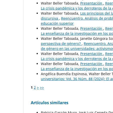
Walter Beller Taboada,
Presentación
,
Reen
La crisis pandémica y los derroteros de la
Walter Beller Taboada,
Los principios del
discursiva
,
Reencuentro. Análisis de prob
educación superior
Walter Beller Taboada,
Presentación
,
Reen
La enseñanza de la investigación en los p
Walter Beller Taboada, Janette Góngora S
perspectiva de género?
,
Reencuentro. Anál
de género en las universidades: activismos
Walter Beller Taboada,
Presentación
,
Reen
La crisis pandémica y los derroteros de la
Walter Beller Taboada,
Presentación
,
Reen
La enseñanza de la investigación en los p
Angélica Buendía Espinosa, Walter Beller
universitarios: Vol. 36 Núm. 88 (2024): El a
1
2
>
>>
Artículos similares
Patricia Gascón Muro, José Luis Cepeda D