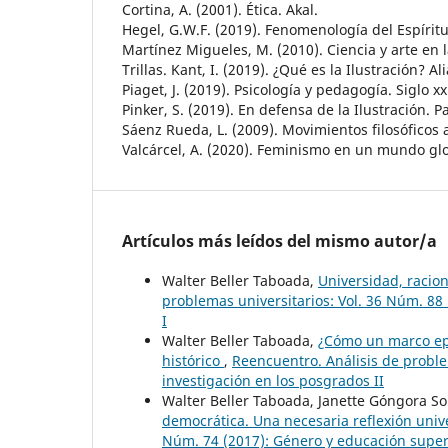
Cortina, A. (2001). Ética. Akal.
Hegel, G.W.F. (2019). Fenomenología del Espíritu.
Martínez Migueles, M. (2010). Ciencia y arte en l
Trillas. Kant, I. (2019). ¿Qué es la Ilustración? Al
Piaget, J. (2019). Psicología y pedagogía. Siglo xx
Pinker, S. (2019). En defensa de la Ilustración. P
Sáenz Rueda, L. (2009). Movimientos filosóficos ac
Valcárcel, A. (2020). Feminismo en un mundo glo
Artículos más leídos del mismo autor/a
Walter Beller Taboada,
Universidad, racio
problemas universitarios: Vol. 36 Núm. 88 (
I
Walter Beller Taboada,
¿Cómo un marco epi
histórico
,
Reencuentro. Análisis de proble
investigación en los posgrados II
Walter Beller Taboada, Janette Góngora S
democrática. Una necesaria reflexión univ
Núm. 74 (2017): Género y educación super