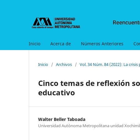
Inicio
Acerca de
Números Anteriores
Co
Inicio
/
Archivos
/
Vol. 34 Núm. 84 (2022): La crisis
Cinco temas de reflexión s
educativo
Walter Beller Taboada
Universidad Autónoma Metropolitana unidad Xochimi