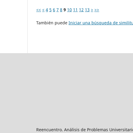
<<
<
4
5
6
7
8
9
10
11
12
13
>
>>
También puede
Iniciar una búsqueda de simili
Reencuentro. Análisis de Problemas Universitari