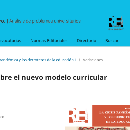
nvocatorias
Normas Editoriales
Directorio
Buscar
 pandémica y los derroteros de la educación I
/
Variaciones
obre el nuevo modelo curricular
lco