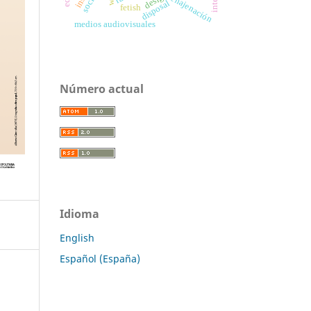
enajenación
disposal
fetish
medios audiovisuales
Número actual
Idioma
English
Español (España)