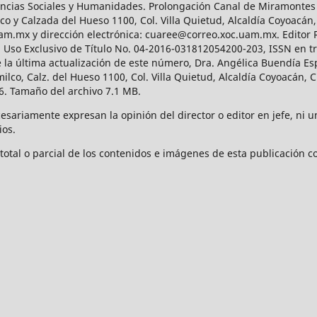
Ciencias Sociales y Humanidades. Prolongación Canal de Miramontes
ico y Calzada del Hueso 1100, Col. Villa Quietud, Alcaldía Coyoacán,
uam.mx y dirección electrónica: cuaree@correo.xoc.uam.mx. Editor
l Uso Exclusivo de Título No. 04-2016-031812054200-203, ISSN en tr
 última actualización de este número, Dra. Angélica Buendía Esp
o, Calz. del Hueso 1100, Col. Villa Quietud, Alcaldía Coyoacán, C
. Tamaño del archivo 7.1 MB.
ariamente expresan la opinión del director o editor en jefe, ni una
ios.
tal o parcial de los contenidos e imágenes de esta publicación con