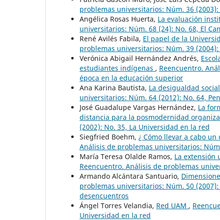
problemas universitarios: Núm. 36 (2003):
Angélica Rosas Huerta,
La evaluación inst
universitarios: Núm. 68 (24): No. 68, El C
René Avilés Fabila,
El papel de la Universi
problemas universitarios: Núm. 39 (2004): 
Verónica Abigail Hernández Andrés,
Escol
estudiantes indígenas
,
Reencuentro. Análi
época en la educación superior
Ana Karina Bautista,
La desigualdad socia
universitarios: Núm. 64 (2012): No. 64, Pe
José Guadalupe Vargas Hernández,
La for
distancia para la posmodernidad organiz
(2002): No. 35, La Universidad en la red
Siegfried Boehm,
¿ Cómo llevar a cabo un 
Análisis de problemas universitarios: Núm
María Teresa Olalde Ramos,
La extensión 
Reencuentro. Análisis de problemas univers
Armando Alcántara Santuario,
Dimensiones
problemas universitarios: Núm. 50 (2007): 
desencuentros
Ángel Torres Velandia,
Red UAM
,
Reencuen
Universidad en la red