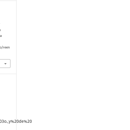
r
s
 a
p/reen
203o.,y%20de%20