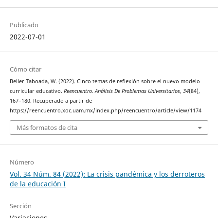
Publicado
2022-07-01
Cómo citar
Beller Taboada, W. (2022). Cinco temas de reflexión sobre el nuevo modelo
curricular educativo.
Reencuentro. Análisis De Problemas Universitarios
,
34
(84),
167–180. Recuperado a partir de
https://reencuentro.xoc.uam.mx/index.php/reencuentro/article/view/1174
Más formatos de cita
Número
Vol. 34 Núm. 84 (2022): La crisis pandémica y los derroteros
de la educación I
Sección
Variaciones