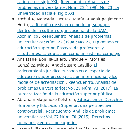
Latina en el siglo XXI
,
Reencuentro. Análisis de
problemas universitarios: Núm. 23 (1998): No. 23, La
Universidad hacia el siglo XXI
Xochitl A. Moncada Fuentes, María Guadalupe Jiménez
Horta,
La filosofía de sistema modular, su papel
dentro de la cultura organizacional de la UAM-
Xochimilco
,
Reencuentro. Análisis de problemas
universitarios: Núm. 22 (1998): No. 22, Diplomado en
educación superior. Ensayos de profesores y
estudiantes. La educación como un sistema complejo
Ana Isabel Bonilla-Calero, Enrique A. Morales
González, Miguel Ángel Sastre Castillo,
El
ordenamiento jurídico europeo en el espacio de
educación superior: cooperación internacional y los
modelos de acreditación
,
Reencuentro. Análisis de
problemas universitarios: Vol. 29 Núm. 73 (2017): La
burocratización de la educación superior pública
Abraham Magendzo Kolstrein,
Educación en Derechos
Humanos y Educación Superior: una perspectiva
controversial
,
Reencuentro. Análisis de problemas
universitarios: Vol. 27 Núm. 70 (2015): Derechos
humanos y educación superior
Lázaro J. Blanco Encinosa, Martha Marian Llopis Bezos,