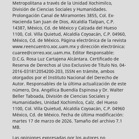
Metropolitana a través de la Unidad Xochimilco,
División de Ciencias Sociales y Humanidades.
Prolongación Canal de Miramontes 3855, Col. Ex-
Hacienda San Juan de Dios, Alcaldía Tlalpan, C.P.
14387, México, Cd. de México y Calzada del Hueso
1100, Col. Villa Quietud, Alcaldía Coyoacán, C.P. 04960,
México, Cd. de México. Página electrónica de la revista
www.reencuentro.xoc.uam.mx y dirección electrónica:
cuaree@correo.xoc.uam.mx. Editor Responsable:
D.C.G. Rosa Luz Cartajena Alcántara. Certificado de
Reserva de Derechos al Uso Exclusivo de Título No. 04-
2016-031812054200-203, ISSN en trámite, ambos
otorgados por el Instituto Nacional del Derecho de
Autor. Responsables de la última actualización de este
número, Dra. Angélica Buendía Espinosa y Dr. Walter
Beller Taboada, División de Ciencias Sociales y
Humanidades, Unidad Xochimilco, Calz. del Hueso
1100, Col. Villa Quietud, Alcaldía Coyoacán, C.P. 04960
México, Cd. de México. Fecha de última modificación:
martes 17 de marzo de 2026. Tamaño del archivo 7.1
MB.
Las opiniones expresadas por los autores no