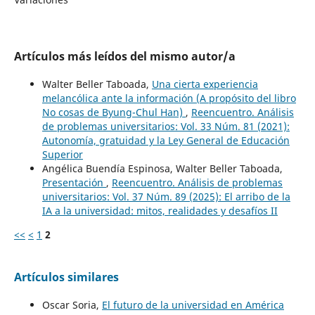
Artículos más leídos del mismo autor/a
Walter Beller Taboada,
Una cierta experiencia
melancólica ante la información (A propósito del libro
No cosas de Byung-Chul Han)
,
Reencuentro. Análisis
de problemas universitarios: Vol. 33 Núm. 81 (2021):
Autonomía, gratuidad y la Ley General de Educación
Superior
Angélica Buendía Espinosa, Walter Beller Taboada,
Presentación
,
Reencuentro. Análisis de problemas
universitarios: Vol. 37 Núm. 89 (2025): El arribo de la
IA a la universidad: mitos, realidades y desafíos II
<<
<
1
2
Artículos similares
Oscar Soria,
El futuro de la universidad en América