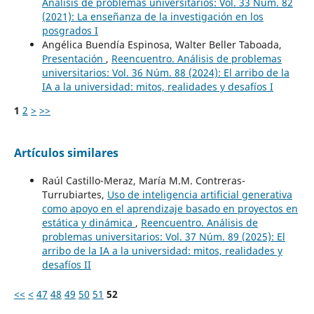
Análisis de problemas universitarios: Vol. 33 Núm. 82
(2021): La enseñanza de la investigación en los
posgrados I
Angélica Buendía Espinosa, Walter Beller Taboada,
Presentación
,
Reencuentro. Análisis de problemas
universitarios: Vol. 36 Núm. 88 (2024): El arribo de la
IA a la universidad: mitos, realidades y desafíos I
1
2
>
>>
Artículos similares
Raúl Castillo-Meraz, María M.M. Contreras-
Turrubiartes,
Uso de inteligencia artificial generativa
como apoyo en el aprendizaje basado en proyectos en
estática y dinámica
,
Reencuentro. Análisis de
problemas universitarios: Vol. 37 Núm. 89 (2025): El
arribo de la IA a la universidad: mitos, realidades y
desafíos II
<<
<
47
48
49
50
51
52