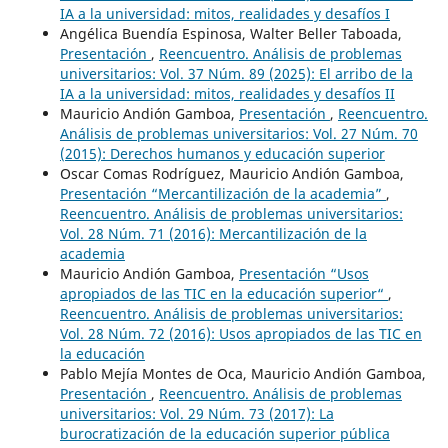
IA a la universidad: mitos, realidades y desafíos I
Angélica Buendía Espinosa, Walter Beller Taboada,
Presentación
,
Reencuentro. Análisis de problemas
universitarios: Vol. 37 Núm. 89 (2025): El arribo de la
IA a la universidad: mitos, realidades y desafíos II
Mauricio Andión Gamboa,
Presentación
,
Reencuentro.
Análisis de problemas universitarios: Vol. 27 Núm. 70
(2015): Derechos humanos y educación superior
Oscar Comas Rodríguez, Mauricio Andión Gamboa,
Presentación “Mercantilización de la academia”
,
Reencuentro. Análisis de problemas universitarios:
Vol. 28 Núm. 71 (2016): Mercantilización de la
academia
Mauricio Andión Gamboa,
Presentación “Usos
apropiados de las TIC en la educación superior“
,
Reencuentro. Análisis de problemas universitarios:
Vol. 28 Núm. 72 (2016): Usos apropiados de las TIC en
la educación
Pablo Mejía Montes de Oca, Mauricio Andión Gamboa,
Presentación
,
Reencuentro. Análisis de problemas
universitarios: Vol. 29 Núm. 73 (2017): La
burocratización de la educación superior pública