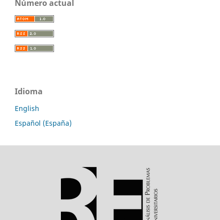
Número actual
Idioma
English
Español (España)