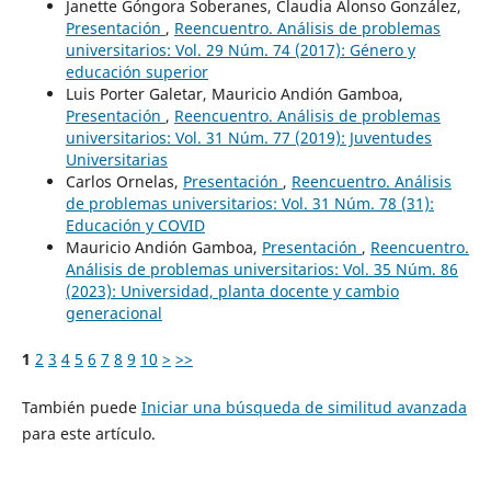
Janette Góngora Soberanes, Claudia Alonso González,
Presentación
,
Reencuentro. Análisis de problemas
universitarios: Vol. 29 Núm. 74 (2017): Género y
educación superior
Luis Porter Galetar, Mauricio Andión Gamboa,
Presentación
,
Reencuentro. Análisis de problemas
universitarios: Vol. 31 Núm. 77 (2019): Juventudes
Universitarias
Carlos Ornelas,
Presentación
,
Reencuentro. Análisis
de problemas universitarios: Vol. 31 Núm. 78 (31):
Educación y COVID
Mauricio Andión Gamboa,
Presentación
,
Reencuentro.
Análisis de problemas universitarios: Vol. 35 Núm. 86
(2023): Universidad, planta docente y cambio
generacional
1
2
3
4
5
6
7
8
9
10
>
>>
También puede
Iniciar una búsqueda de similitud avanzada
para este artículo.