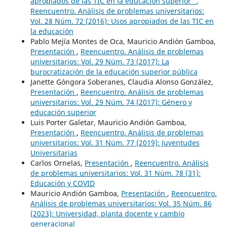
apropiados de las TIC en la educación superior“
,
Reencuentro. Análisis de problemas universitarios:
Vol. 28 Núm. 72 (2016): Usos apropiados de las TIC en
la educación
Pablo Mejía Montes de Oca, Mauricio Andión Gamboa,
Presentación
,
Reencuentro. Análisis de problemas
universitarios: Vol. 29 Núm. 73 (2017): La
burocratización de la educación superior pública
Janette Góngora Soberanes, Claudia Alonso González,
Presentación
,
Reencuentro. Análisis de problemas
universitarios: Vol. 29 Núm. 74 (2017): Género y
educación superior
Luis Porter Galetar, Mauricio Andión Gamboa,
Presentación
,
Reencuentro. Análisis de problemas
universitarios: Vol. 31 Núm. 77 (2019): Juventudes
Universitarias
Carlos Ornelas,
Presentación
,
Reencuentro. Análisis
de problemas universitarios: Vol. 31 Núm. 78 (31):
Educación y COVID
Mauricio Andión Gamboa,
Presentación
,
Reencuentro.
Análisis de problemas universitarios: Vol. 35 Núm. 86
(2023): Universidad, planta docente y cambio
generacional