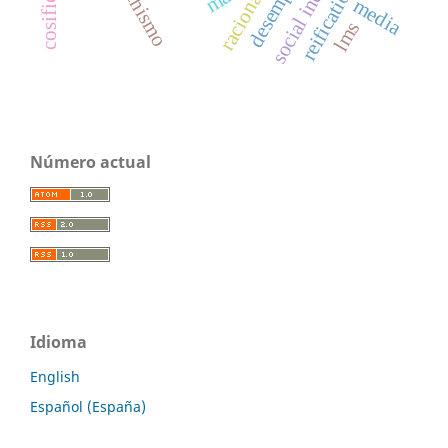
social inequality
fetichismo
racionality
reification
media
lms
Número actual
Idioma
English
Español (España)