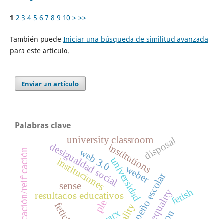
1
2
3
4
5
6
7
8
9
10
>
>>
También puede
Iniciar una búsqueda de similitud avanzada
para este artículo.
Enviar un artículo
Palabras clave
university classroom
disposal
desigualdad social
institutions
web 3.0
cosificación/reificación
universidad
instituciones
weber
desempeño escolar
sense
fetish
resultados educativos
ple
marx