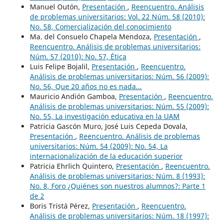
Manuel Outón,
Presentación
,
Reencuentro. Análisis
de problemas universitarios: Vol. 22 Núm. 58 (2010):
No. 58, Comercialización del conocimiento
Ma. del Consuelo Chapela Mendoza,
Presentación
,
Reencuentro. Análisis de problemas universitarios:
Núm. 57 (2010): No. 57, Ética
Luis Felipe Bojalil,
Presentación
,
Reencuentro.
Análisis de problemas universitarios: Núm. 56 (2009):
No. 56, Que 20 años no es nada...
Mauricio Andión Gamboa,
Presentación
,
Reencuentro.
Análisis de problemas universitarios: Núm. 55 (2009):
No. 55, La investigación educativa en la UAM
Patricia Gascón Muro, José Luis Cepeda Dovala,
Presentación
,
Reencuentro. Análisis de problemas
universitarios: Núm. 54 (2009): No. 54, La
internacionalización de la educación superior
Patricia Ehrlich Quintero,
Presentación
,
Reencuentro.
Análisis de problemas universitarios: Núm. 8 (1993):
No. 8, Foro ¿Quiénes son nuestros alumnos?: Parte 1
de 2
Boris Tristá Pérez,
Presentación
,
Reencuentro.
Análisis de problemas universitarios: Núm. 18 (1997):