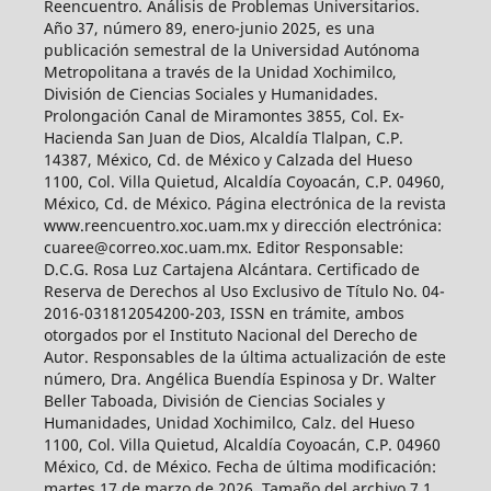
Reencuentro. Análisis de Problemas Universitarios.
Año 37, número 89, enero-junio 2025, es una
publicación semestral de la Universidad Autónoma
Metropolitana a través de la Unidad Xochimilco,
División de Ciencias Sociales y Humanidades.
Prolongación Canal de Miramontes 3855, Col. Ex-
Hacienda San Juan de Dios, Alcaldía Tlalpan, C.P.
14387, México, Cd. de México y Calzada del Hueso
1100, Col. Villa Quietud, Alcaldía Coyoacán, C.P. 04960,
México, Cd. de México. Página electrónica de la revista
www.reencuentro.xoc.uam.mx y dirección electrónica:
cuaree@correo.xoc.uam.mx. Editor Responsable:
D.C.G. Rosa Luz Cartajena Alcántara. Certificado de
Reserva de Derechos al Uso Exclusivo de Título No. 04-
2016-031812054200-203, ISSN en trámite, ambos
otorgados por el Instituto Nacional del Derecho de
Autor. Responsables de la última actualización de este
número, Dra. Angélica Buendía Espinosa y Dr. Walter
Beller Taboada, División de Ciencias Sociales y
Humanidades, Unidad Xochimilco, Calz. del Hueso
1100, Col. Villa Quietud, Alcaldía Coyoacán, C.P. 04960
México, Cd. de México. Fecha de última modificación:
martes 17 de marzo de 2026. Tamaño del archivo 7.1