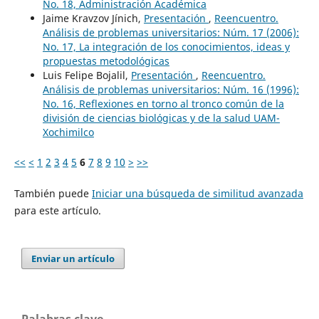
No. 18, Administración Académica
Jaime Kravzov Jínich,
Presentación
,
Reencuentro.
Análisis de problemas universitarios: Núm. 17 (2006):
No. 17, La integración de los conocimientos, ideas y
propuestas metodológicas
Luis Felipe Bojalil,
Presentación
,
Reencuentro.
Análisis de problemas universitarios: Núm. 16 (1996):
No. 16, Reflexiones en torno al tronco común de la
división de ciencias biológicas y de la salud UAM-
Xochimilco
<<
<
1
2
3
4
5
6
7
8
9
10
>
>>
También puede
Iniciar una búsqueda de similitud avanzada
para este artículo.
Enviar un artículo