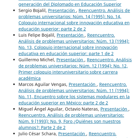
generación del Diplomado en Educación Superior
Sergio Bojalil,
Presentación
,
Reencuentro. Análisis de
problemas universitarios: Núm. 14 (1995): No. 14,
Coloquio internacional sobre innovación educativa en
educación superior: parte 2 de 2
Luis Felipe Bojalil,
Presentación
,
Reencuentro.
Análisis de problemas universitarios: Núm. 13 (1994):
No. 13, Coloquio internacional sobre innovación
educativa en educación superior: parte 1 de 2
Guillermo Michel,
Presentación
,
Reencuentro. Análisis
de problemas universitarios: Núm. 12 (1994): No. 12,
Primer coloquio interuniversitario sobre carrera
académica
Marcos Aguilar Vengas,
Presentación
,
Reencuentro.
Análisis de problemas universitarios: Núm. 11 (1994):
No. 11, Encuentro sobre los sistemas modulares en la
educación superior en México: parte 2 de 2
Miguel Ángel Aguilar, Octavio Nateras,
Presentación
,
Reencuentro. Análisis de problemas universitarios:
Núm. 9 (1993): No. 9, Foro ¿Quiénes son nuestros
alumnos?: Parte 2 de 2
Julio César Schara,
Presentación
,
Reencuentro.