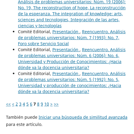
Análisis de problemas universitarios: Núm. 19 (2006):
No. 19, The reconstruction of hope, La reconstrucción
de la esperanza. The integration of knowledge: arts,
sciences and tecnologies, Integración de las artes,
ciencias y tecnologías
Comité Editorial,
Presentación
,
Reencuentro. Análisis
de problemas universitarios: Núm. 7 (1993): No. 7,
Foro sobre Servicio Social
Comité Editorial,
Presentación
,
Reencuentro. Análisis
de problemas universitarios: Núm. 6 (2006): No. 6,
Universidad y Producción de Conocimientos: ¿Hacia
dónde va la docencia universitaria?
Comité Editorial,
Presentación
,
Reencuentro. Análisis
de problemas universitarios: Núm. 5 (1992): No. 5,
Universidad y producción de conocimientos: ¿Hacia
dónde va la docencia universitaria?
<<
<
2
3
4
5
6
7
8
9
10
>
>>
También puede
Iniciar una búsqueda de similitud avanzada
para este artículo.