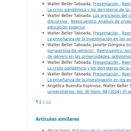
Walter Beller Taboada,
Presentación
,
Reen
La crisis pandémica y los derroteros de la
Walter Beller Taboada,
Los principios del
discursiva
,
Reencuentro. Análisis de prob
educación superior
Walter Beller Taboada,
Presentación
,
Reen
La enseñanza de la investigación en los p
Walter Beller Taboada, Janette Góngora S
perspectiva de género?
,
Reencuentro. Anál
de género en las universidades: activismos
Walter Beller Taboada,
Presentación
,
Reen
La crisis pandémica y los derroteros de la
Walter Beller Taboada,
Presentación
,
Reen
La enseñanza de la investigación en los p
Angélica Buendía Espinosa, Walter Beller
universitarios: Vol. 36 Núm. 88 (2024): El a
1
2
>
>>
Artículos similares
Oscar Soria,
El futuro de la universidad en