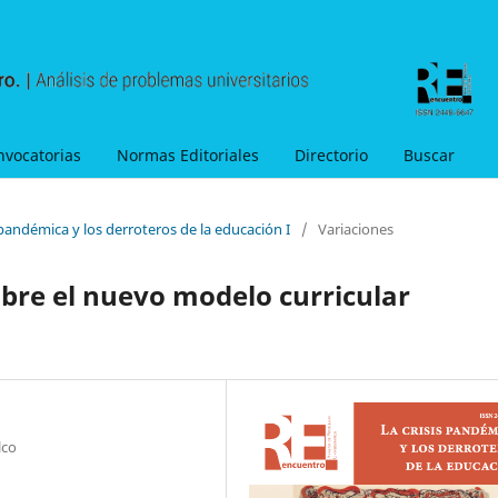
nvocatorias
Normas Editoriales
Directorio
Buscar
 pandémica y los derroteros de la educación I
/
Variaciones
obre el nuevo modelo curricular
lco