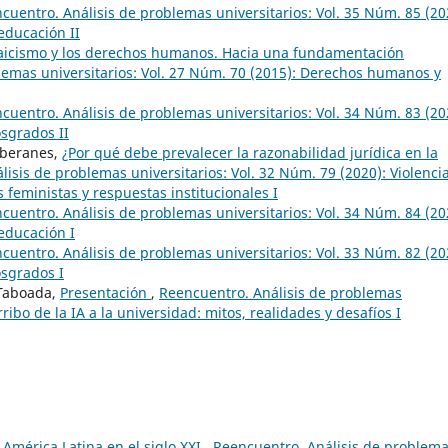
cuentro. Análisis de problemas universitarios: Vol. 35 Núm. 85 (20
 educación II
 laicismo y los derechos humanos. Hacia una fundamentación
lemas universitarios: Vol. 27 Núm. 70 (2015): Derechos humanos y
cuentro. Análisis de problemas universitarios: Vol. 34 Núm. 83 (20
osgrados II
oberanes,
¿Por qué debe prevalecer la razonabilidad jurídica en la
isis de problemas universitarios: Vol. 32 Núm. 79 (2020): Violenci
 feministas y respuestas institucionales I
cuentro. Análisis de problemas universitarios: Vol. 34 Núm. 84 (20
 educación I
cuentro. Análisis de problemas universitarios: Vol. 33 Núm. 82 (20
osgrados I
 Taboada,
Presentación
,
Reencuentro. Análisis de problemas
rribo de la IA a la universidad: mitos, realidades y desafíos I
 América Latina en el siglo XXI
,
Reencuentro. Análisis de problem