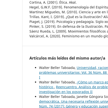
Cortina, A. (2001). Ética. Akal.
Hegel, G.W.F. (2019). Fenomenología del Espíritu.
Martínez Migueles, M. (2010). Ciencia y arte en l
Trillas. Kant, I. (2019). ¿Qué es la Ilustración? Al
Piaget, J. (2019). Psicología y pedagogía. Siglo xx
Pinker, S. (2019). En defensa de la Ilustración. P
Sáenz Rueda, L. (2009). Movimientos filosóficos ac
Valcárcel, A. (2020). Feminismo en un mundo glo
Artículos más leídos del mismo autor/a
Walter Beller Taboada,
Universidad, racio
problemas universitarios: Vol. 36 Núm. 88 (
I
Walter Beller Taboada,
¿Cómo un marco epi
histórico
,
Reencuentro. Análisis de proble
investigación en los posgrados II
Walter Beller Taboada, Janette Góngora S
democrática. Una necesaria reflexión univ
Núm. 74 (2017): Género y educación super