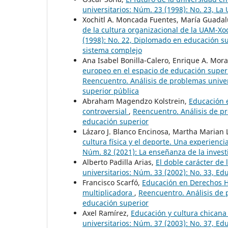
universitarios: Núm. 23 (1998): No. 23, La 
Xochitl A. Moncada Fuentes, María Guada
de la cultura organizacional de la UAM-X
(1998): No. 22, Diplomado en educación s
sistema complejo
Ana Isabel Bonilla-Calero, Enrique A. Mora
europeo en el espacio de educación superi
Reencuentro. Análisis de problemas univers
superior pública
Abraham Magendzo Kolstrein,
Educación 
controversial
,
Reencuentro. Análisis de p
educación superior
Lázaro J. Blanco Encinosa, Martha Marian 
cultura física y el deporte. Una experienc
Núm. 82 (2021): La enseñanza de la invest
Alberto Padilla Arias,
El doble carácter de
universitarios: Núm. 33 (2002): No. 33, E
Francisco Scarfó,
Educación en Derechos H
multiplicadora
,
Reencuentro. Análisis de 
educación superior
Axel Ramírez,
Educación y cultura chican
universitarios: Núm. 37 (2003): No. 37, Ed