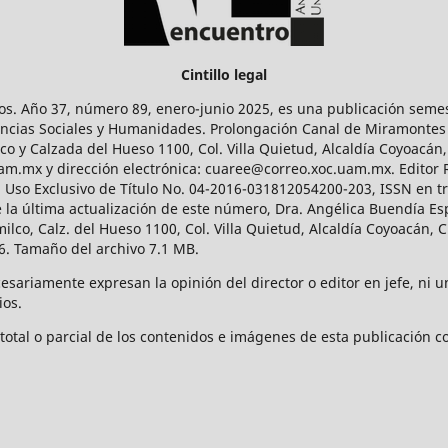
Cintillo legal
os. Año 37, número 89, enero-junio 2025, es una publicación sem
Ciencias Sociales y Humanidades. Prolongación Canal de Miramontes
ico y Calzada del Hueso 1100, Col. Villa Quietud, Alcaldía Coyoacán,
uam.mx y dirección electrónica: cuaree@correo.xoc.uam.mx. Editor
l Uso Exclusivo de Título No. 04-2016-031812054200-203, ISSN en tr
 última actualización de este número, Dra. Angélica Buendía Esp
o, Calz. del Hueso 1100, Col. Villa Quietud, Alcaldía Coyoacán, C
. Tamaño del archivo 7.1 MB.
ariamente expresan la opinión del director o editor en jefe, ni una
ios.
tal o parcial de los contenidos e imágenes de esta publicación con