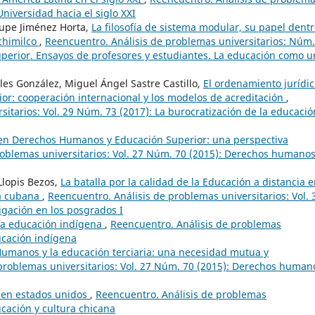
Universidad hacia el siglo XXI
lupe Jiménez Horta,
La filosofía de sistema modular, su papel dent
ochimilco
,
Reencuentro. Análisis de problemas universitarios: Núm.
uperior. Ensayos de profesores y estudiantes. La educación como u
les González, Miguel Ángel Sastre Castillo,
El ordenamiento jurídi
or: cooperación internacional y los modelos de acreditación
,
itarios: Vol. 29 Núm. 73 (2017): La burocratización de la educació
en Derechos Humanos y Educación Superior: una perspectiva
roblemas universitarios: Vol. 27 Núm. 70 (2015): Derechos humanos
Llopis Bezos,
La batalla por la calidad de la Educación a distancia e
ia cubana
,
Reencuentro. Análisis de problemas universitarios: Vol. 
igación en los posgrados I
 la educación indígena
,
Reencuentro. Análisis de problemas
ducación indígena
umanos y la educación terciaria: una necesidad mutua y
problemas universitarios: Vol. 27 Núm. 70 (2015): Derechos human
a en estados unidos
,
Reencuentro. Análisis de problemas
ucación y cultura chicana