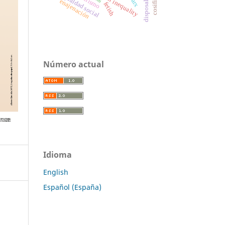
desigualdad social
social inequality
fetichismo
marx
enajenación
disposal
fetish
Número actual
Idioma
English
Español (España)