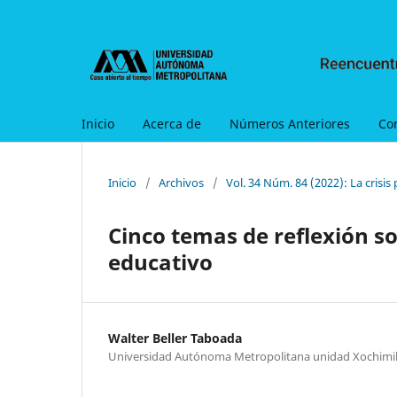
Inicio
Acerca de
Números Anteriores
Co
Inicio
/
Archivos
/
Vol. 34 Núm. 84 (2022): La crisis
Cinco temas de reflexión s
educativo
Walter Beller Taboada
Universidad Autónoma Metropolitana unidad Xochimi