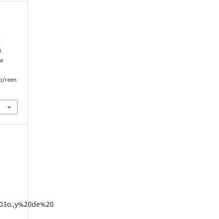
r
s
 a
p/reen
203o.,y%20de%20