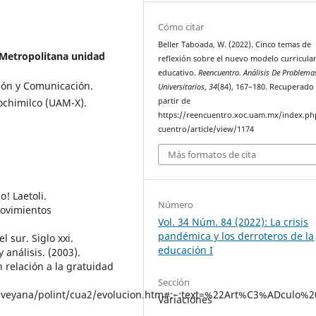
Cómo citar
Beller Taboada, W. (2022). Cinco temas de
Metropolitana unidad
reflexión sobre el nuevo modelo curricula
educativo.
Reencuentro. Análisis De Problema
ón y Comunicación.
Universitarios
,
34
(84), 167–180. Recuperado
ochimilco (UAM-X).
partir de
https://reencuentro.xoc.uam.mx/index.ph
cuentro/article/view/1174
Más formatos de cita
! Laetoli.
Número
 Movimientos
Vol. 34 Núm. 84 (2022): La crisis
pandémica y los derroteros de la
 sur. Siglo xxi.
educación I
 análisis. (2003).
n relación a la gratuidad
Sección
/inveyana/polint/cua2/evolucion.htm#:~:text=%22Art%C3%ADculo%
Variaciones