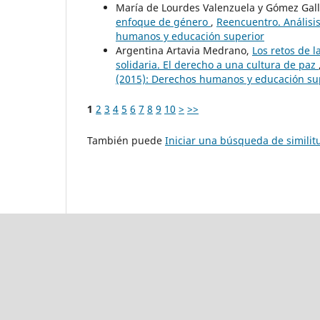
María de Lourdes Valenzuela y Gómez Gal
enfoque de género
,
Reencuentro. Análisis
humanos y educación superior
Argentina Artavia Medrano,
Los retos de l
solidaria. El derecho a una cultura de paz
(2015): Derechos humanos y educación su
1
2
3
4
5
6
7
8
9
10
>
>>
También puede
Iniciar una búsqueda de simili