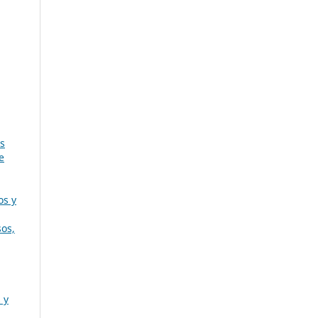
s
e
os y
sos,
 y