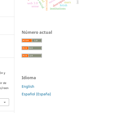
racionality
marx
web 3.0
fetish
sense
institutions
Número actual
ión y
Idioma
ir de
English
p/reen
Español (España)