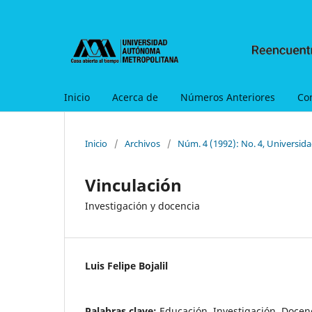
Inicio
Acerca de
Números Anteriores
Co
Inicio
/
Archivos
/
Núm. 4 (1992): No. 4, Universid
Vinculación
Investigación y docencia
Luis Felipe Bojalil
Palabras clave:
Educación, Investigación, Docen