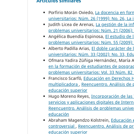
Artículos similares
Porfirio Morán Oviedo,
La docencia en for
universitarios: Núm. 26 (1999): No. 26, La
Judith Licea de Arenas,
La gestión de la i
problemas universitarios: Núm. 21 (2006):
Angélica Buendía Espinosa,
El estudio de
problemas universitarios: Núm. 55 (2009):
Alberto Padilla Arias,
El doble carácter de
universitarios: Núm. 33 (2002): No. 33, E
Ofmara Yadira Zúñiga Hernández, María A
en la formación de estudiantes de posgrad
problemas universitarios: Vol. 33 Núm. 82 
Francisco Scarfó,
Educación en Derechos H
multiplicadora
,
Reencuentro. Análisis de 
educación superior
Hugo Moreno Reyes,
Incorporación de las 
servicios y aplicaciones digitales de Inte
Reencuentro. Análisis de problemas univers
educación
Abraham Magendzo Kolstrein,
Educación 
controversial
,
Reencuentro. Análisis de p
educación superior