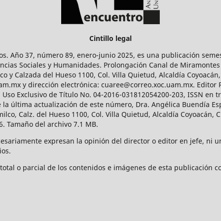
Cintillo legal
os. Año 37, número 89, enero-junio 2025, es una publicación sem
Ciencias Sociales y Humanidades. Prolongación Canal de Miramontes
ico y Calzada del Hueso 1100, Col. Villa Quietud, Alcaldía Coyoacán,
uam.mx y dirección electrónica: cuaree@correo.xoc.uam.mx. Editor
l Uso Exclusivo de Título No. 04-2016-031812054200-203, ISSN en tr
 última actualización de este número, Dra. Angélica Buendía Esp
o, Calz. del Hueso 1100, Col. Villa Quietud, Alcaldía Coyoacán, C
. Tamaño del archivo 7.1 MB.
ariamente expresan la opinión del director o editor en jefe, ni una
ios.
tal o parcial de los contenidos e imágenes de esta publicación con