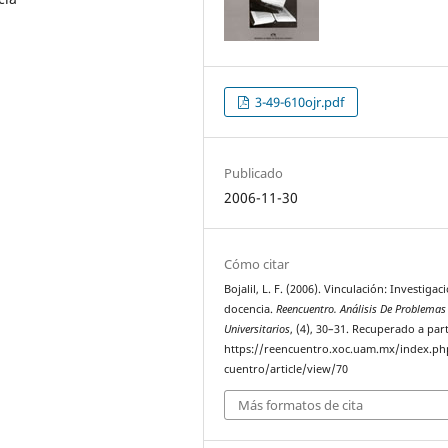
3-49-610ojr.pdf
Publicado
2006-11-30
Cómo citar
Bojalil, L. F. (2006). Vinculación: Investigac
docencia.
Reencuentro. Análisis De Problemas
Universitarios
, (4), 30–31. Recuperado a part
https://reencuentro.xoc.uam.mx/index.ph
cuentro/article/view/70
Más formatos de cita