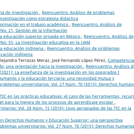
ma de investigación
,
Reencuentro. Análisis de problemas
 investigación como estrategia didáctica
nformación en el trabajo académico
,
Reencuentro. Análisis de
 No. 21, Gestión de la información
 la educación superior privada en México
,
Reencuentro. Análisis de
 No. 55, La investigación educativa en la UAM
 la educación indígena
,
Reencuentro. Análisis de problemas
ducación indígena
lejandra Terrazas Meraz, José Fernando López Pérez,
Competencia
o, una orientación hacia la investigación
,
Reencuentro. Análisis d
(2021): La enseñanza de la investigación en los posgrados I
umanos y la educación terciaria: una necesidad mutua y
problemas universitarios: Vol. 27 Núm. 70 (2015): Derechos human
TIC en las prácticas educativas: el caso de las herramientas, recur
rnet para la mejora de los procesos de aprendizaje escolar
,
itarios: Vol. 28 Núm. 72 (2016): Usos apropiados de las TIC en la
en Derechos Humanos y Educación Superior: una perspectiva
roblemas universitarios: Vol. 27 Núm. 70 (2015): Derechos humanos