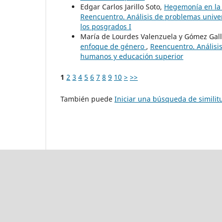
Edgar Carlos Jarillo Soto,
Hegemonía en la 
Reencuentro. Análisis de problemas univers
los posgrados I
María de Lourdes Valenzuela y Gómez Gal
enfoque de género
,
Reencuentro. Análisis
humanos y educación superior
1
2
3
4
5
6
7
8
9
10
>
>>
También puede
Iniciar una búsqueda de simili