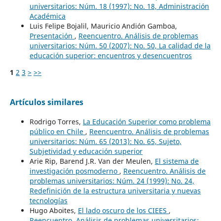
universitarios: Núm. 18 (1997): No. 18, Administración
Académica
Luis Felipe Bojalil, Mauricio Andión Gamboa,
Presentación
,
Reencuentro. Análisis de problemas
universitarios: Núm. 50 (2007): No. 50, La calidad de la
educación superior: encuentros y desencuentros
1
2
3
>
>>
Artículos similares
Rodrigo Torres,
La Educación Superior como problema
público en Chile
,
Reencuentro. Análisis de problemas
universitarios: Núm. 65 (2013): No. 65, Sujeto,
Subjetividad y educación superior
Arie Rip, Barend J.R. Van der Meulen,
El sistema de
investigación posmoderno
,
Reencuentro. Análisis de
problemas universitarios: Núm. 24 (1999): No. 24,
Redefinición de la estructura universitaria y nuevas
tecnologías
Hugo Aboites,
El lado oscuro de los CIEES
,
Reencuentro. Análisis de problemas universitarios: