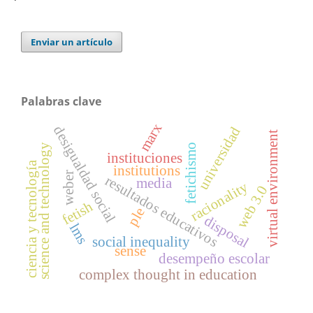
Enviar un artículo
Palabras clave
marx
desigualdad social
universidad
virtual environment
science and technology
fetichismo
instituciones
ciencia y tecnología
institutions
weber
resultados educativos
media
racionality
web 3.0
fetish
ple
disposal
lms
social inequality
sense
desempeño escolar
complex thought in education