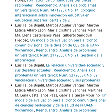
Flores,
Formación de comunidades científicas
regionales
,
Reencuentro. Análisis de problemas
universitarios: Núm. 14 (1995): No. 14, Coloquio
internacional sobre innovación educativa en
educación superior: parte 2 de 2
Luis Felipe Bojalil, Marcos Aguilar Vengas, Martha
Leticia Alfaro León, María Cristina Sánchez Martínez,
Ma. Elena Castellanos Páez, Gilberto Sandoval
Fregoso,
Un modelo de evaluación para el tronco
común divisional de la división de CBS de la UAM-
Xochimilco
,
Reencuentro. Análisis de problemas
universitarios: Núm. 21 (2006): No. 21, Gestión de la
información
Luis Felipe Bojalil,
La relación universidad-sociedad y
sus desafíos actuales
,
Reencuentro. Análisis de
problemas universitarios: Núm. 52 (2008): No. 52,
Vinculación universidad-sociedad y sus problemas
Luis Felipe Bojalil, Marcos Aguilar Vengas, Martha
Leticia Alfaro León, María Cristina Sánchez Martínez,
M. Lena Castellanos Paez, Gabriela Garza-Mouriño,
Un
modelo de evaluación para el tronco común divisional
de ciencias biológicas y de la salud de la UAM-
Xochimilco
,
Reencuentro. Análisis de problemas