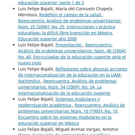
educación superior: parte 1 de 2
Luis Felipe Bojalil, María del Consuelo Chapela
Mendoza,
Redefinir el campo de la salud
,
Reencuentro. Análisis de problemas universitarios:
Núm. 25 (2006): No. 25, Instrucciones y práctica
educativas: la difícil libre transición en México.
Educación superior año 2000
Luis Felipe Bojalil,
Presentación
,
Reencuentro.
Análisis de problemas universitarios: Núm. 40 (2004):
No. 40, Encrucijadas de la educación superior ante el
nuevo siglo
Luis Felipe Bojalil,
Reflexiones sobre algunas acciones
de internacionalización de la educación en la UAM-
Xochimilco
,
Reencuentro. Análisis de problemas
universitarios: Núm. 54 (2009): No. 54, La
internacionalización de la educación superior
Luis Felipe Bojalil,
Sistemas modulares y
modernización académica
,
Reencuentro. Análisis de
problemas universitarios: Núm. 10 (1993): No. 10,
Encuentro sobre los sistemas modulares en la
educación superior en México
Luis Felipe Bojalil, Miguel Arenas Vargas, Antonio