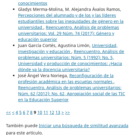
conocimientos
Gladys Merma-Molina, M. Alejandra Ávalos Ramos,
Percepciones del alumnado y de los y las líderes
estudiantiles sobre las inequidades de género en la
universidad
,
Reencuentro. Análisis de problemas
universitarios: Vol. 29 Núm. 74 (2017): Género y
educación superior
Juan García Cortés, Agustina Limón,
Universidad,
investigación y educación
,
Reencuentro. Análisis de
problemas universitarios: Núm. 5 (1992): No. 5,
Universidad y producción de conocimientos: ¿Hacia
dónde va la docencia universitaria?
José Ángel Vera Noriega,
Reconfiguración de la
profesión académica en las escuelas normales
,
Reencuentro. Análisis de problemas universitarios:
Núm. 62 (2012): No. 62, Apropiación social de las TIC
en la Educación Superior
<<
<
4
5
6
7
8
9
10
11
12
13
>
>>
También puede
Iniciar una búsqueda de similitud avanzada
para este artículo.