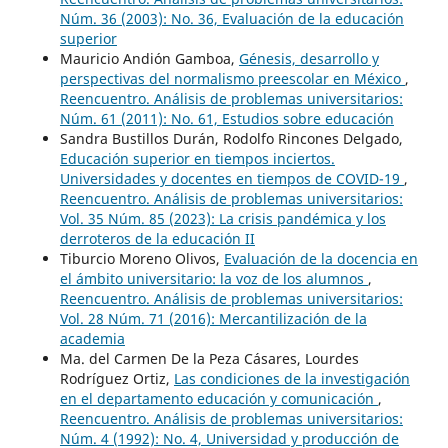
Núm. 36 (2003): No. 36, Evaluación de la educación
superior
Mauricio Andión Gamboa,
Génesis, desarrollo y
perspectivas del normalismo preescolar en México
,
Reencuentro. Análisis de problemas universitarios:
Núm. 61 (2011): No. 61, Estudios sobre educación
Sandra Bustillos Durán, Rodolfo Rincones Delgado,
Educación superior en tiempos inciertos.
Universidades y docentes en tiempos de COVID-19
,
Reencuentro. Análisis de problemas universitarios:
Vol. 35 Núm. 85 (2023): La crisis pandémica y los
derroteros de la educación II
Tiburcio Moreno Olivos,
Evaluación de la docencia en
el ámbito universitario: la voz de los alumnos
,
Reencuentro. Análisis de problemas universitarios:
Vol. 28 Núm. 71 (2016): Mercantilización de la
academia
Ma. del Carmen De la Peza Cásares, Lourdes
Rodríguez Ortiz,
Las condiciones de la investigación
en el departamento educación y comunicación
,
Reencuentro. Análisis de problemas universitarios:
Núm. 4 (1992): No. 4, Universidad y producción de