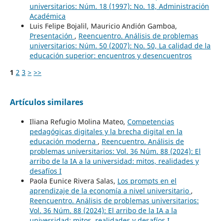
universitarios: Núm. 18 (1997): No. 18, Administración
Académica
Luis Felipe Bojalil, Mauricio Andión Gamboa,
Presentación
,
Reencuentro. Análisis de problemas
universitarios: Núm. 50 (2007): No. 50, La calidad de la
educación superior: encuentros y desencuentros
1
2
3
>
>>
Artículos similares
Iliana Refugio Molina Mateo,
Competencias
pedagógicas digitales y la brecha digital en la
educación moderna
,
Reencuentro. Análisis de
problemas universitarios: Vol. 36 Núm. 88 (2024): El
arribo de la IA a la universidad: mitos, realidades y
desafíos I
Paola Eunice Rivera Salas,
Los prompts en el
aprendizaje de la economía a nivel universitario
,
Reencuentro. Análisis de problemas universitarios:
Vol. 36 Núm. 88 (2024): El arribo de la IA a la
universidad: mitos, realidades y desafíos I