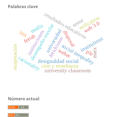
Palabras clave
resultados educativos
reification
sense
web 3.0
media
desempeño escolar
universidad
instituciones
disposal
lms
fetish
fetichismo
institutions
social inequality
enajenación
marx
weber
ple
racionality
desigualdad social
cine y enseñanza
university classroom
Número actual