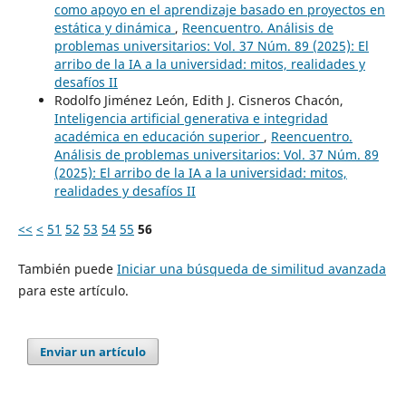
como apoyo en el aprendizaje basado en proyectos en
estática y dinámica
,
Reencuentro. Análisis de
problemas universitarios: Vol. 37 Núm. 89 (2025): El
arribo de la IA a la universidad: mitos, realidades y
desafíos II
Rodolfo Jiménez León, Edith J. Cisneros Chacón,
Inteligencia artificial generativa e integridad
académica en educación superior
,
Reencuentro.
Análisis de problemas universitarios: Vol. 37 Núm. 89
(2025): El arribo de la IA a la universidad: mitos,
realidades y desafíos II
<<
<
51
52
53
54
55
56
También puede
Iniciar una búsqueda de similitud avanzada
para este artículo.
Enviar un artículo