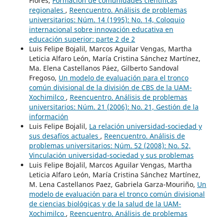
Flores,
Formación de comunidades científicas
regionales
,
Reencuentro. Análisis de problemas
universitarios: Núm. 14 (1995): No. 14, Coloquio
internacional sobre innovación educativa en
educación superior: parte 2 de 2
Luis Felipe Bojalil, Marcos Aguilar Vengas, Martha
Leticia Alfaro León, María Cristina Sánchez Martínez,
Ma. Elena Castellanos Páez, Gilberto Sandoval
Fregoso,
Un modelo de evaluación para el tronco
común divisional de la división de CBS de la UAM-
Xochimilco
,
Reencuentro. Análisis de problemas
universitarios: Núm. 21 (2006): No. 21, Gestión de la
información
Luis Felipe Bojalil,
La relación universidad-sociedad y
sus desafíos actuales
,
Reencuentro. Análisis de
problemas universitarios: Núm. 52 (2008): No. 52,
Vinculación universidad-sociedad y sus problemas
Luis Felipe Bojalil, Marcos Aguilar Vengas, Martha
Leticia Alfaro León, María Cristina Sánchez Martínez,
M. Lena Castellanos Paez, Gabriela Garza-Mouriño,
Un
modelo de evaluación para el tronco común divisional
de ciencias biológicas y de la salud de la UAM-
Xochimilco
,
Reencuentro. Análisis de problemas