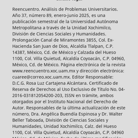
Reencuentro. Análisis de Problemas Universitarios.
Año 37, número 89, enero-junio 2025, es una
publicación semestral de la Universidad Autónoma
Metropolitana a través de la Unidad Xochimilco,
División de Ciencias Sociales y Humanidades.
Prolongación Canal de Miramontes 3855, Col. Ex-
Hacienda San Juan de Dios, Alcaldía Tlalpan, C.P.
14387, México, Cd. de México y Calzada del Hueso
1100, Col. Villa Quietud, Alcaldía Coyoacán, C.P. 04960,
México, Cd. de México. Página electrónica de la revista
www.reencuentro.xoc.uam.mx y dirección electrónica:
cuaree@correo.xoc.uam.mx. Editor Responsable:
D.C.G. Rosa Luz Cartajena Alcántara. Certificado de
Reserva de Derechos al Uso Exclusivo de Título No. 04-
2016-031812054200-203, ISSN en trámite, ambos
otorgados por el Instituto Nacional del Derecho de
Autor. Responsables de la última actualización de este
número, Dra. Angélica Buendía Espinosa y Dr. Walter
Beller Taboada, División de Ciencias Sociales y
Humanidades, Unidad Xochimilco, Calz. del Hueso
1100, Col. Villa Quietud, Alcaldía Coyoacán, C.P. 04960