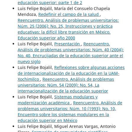
educación superior: parte 1 de 2
Luis Felipe Bojalil, María del Consuelo Chapela
Mendoza,
Redefinir el campo de la salud
,
Reencuentro. Análisis de problemas universitarios:
Núm. 25 (2006): No. 25, Instrucciones y práctica
educativas: la difícil libre transición en México.
Educación superior año 2000
Luis Felipe Bojalil,
Presentación
,
Reencuentro.
Análisis de problemas universitarios: Núm. 40 (2004):
No. 40, Encrucijadas de la educación superior ante el
nuevo siglo
Luis Felipe Bojalil,
Reflexiones sobre algunas acciones
de internacionalización de la educación en la UAM-
Xochimilco
,
Reencuentro. Análisis de problemas
universitarios: Núm. 54 (2009): No. 54, La
internacionalización de la educación superior
Luis Felipe Bojalil,
Sistemas modulares y
modernización académica
,
Reencuentro. Análisis de
problemas universitarios: Núm. 10 (1993): No. 10,
Encuentro sobre los sistemas modulares en la
educación superior en México
Luis Felipe Bojalil, Miguel Arenas Vargas, Antonio