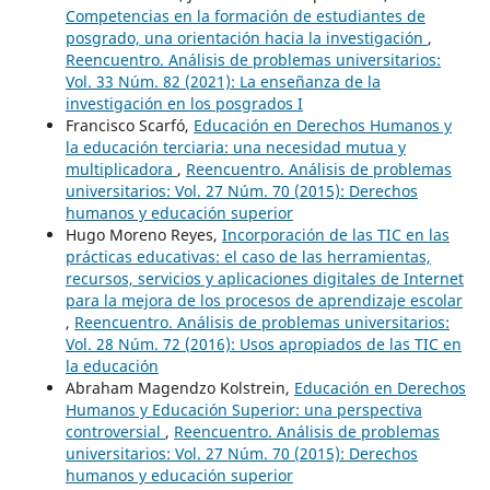
Competencias en la formación de estudiantes de
posgrado, una orientación hacia la investigación
,
Reencuentro. Análisis de problemas universitarios:
Vol. 33 Núm. 82 (2021): La enseñanza de la
investigación en los posgrados I
Francisco Scarfó,
Educación en Derechos Humanos y
la educación terciaria: una necesidad mutua y
multiplicadora
,
Reencuentro. Análisis de problemas
universitarios: Vol. 27 Núm. 70 (2015): Derechos
humanos y educación superior
Hugo Moreno Reyes,
Incorporación de las TIC en las
prácticas educativas: el caso de las herramientas,
recursos, servicios y aplicaciones digitales de Internet
para la mejora de los procesos de aprendizaje escolar
,
Reencuentro. Análisis de problemas universitarios:
Vol. 28 Núm. 72 (2016): Usos apropiados de las TIC en
la educación
Abraham Magendzo Kolstrein,
Educación en Derechos
Humanos y Educación Superior: una perspectiva
controversial
,
Reencuentro. Análisis de problemas
universitarios: Vol. 27 Núm. 70 (2015): Derechos
humanos y educación superior