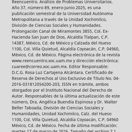
Reencuentro. Análisis de Problemas Universitarios.
Año 37, número 89, enero-junio 2025, es una
publicación semestral de la Universidad Autónoma
Metropolitana a través de la Unidad Xochimilco,
División de Ciencias Sociales y Humanidades.
Prolongación Canal de Miramontes 3855, Col. Ex-
Hacienda San Juan de Dios, Alcaldía Tlalpan, C.P.
14387, México, Cd. de México y Calzada del Hueso
1100, Col. Villa Quietud, Alcaldía Coyoacán, C.P. 04960,
México, Cd. de México. Página electrónica de la revista
www.reencuentro.xoc.uam.mx y dirección electrónica:
cuaree@correo.xoc.uam.mx. Editor Responsable:
D.C.G. Rosa Luz Cartajena Alcántara. Certificado de
Reserva de Derechos al Uso Exclusivo de Título No. 04-
2016-031812054200-203, ISSN en trámite, ambos
otorgados por el Instituto Nacional del Derecho de
Autor. Responsables de la última actualización de este
número, Dra. Angélica Buendía Espinosa y Dr. Walter
Beller Taboada, División de Ciencias Sociales y
Humanidades, Unidad Xochimilco, Calz. del Hueso
1100, Col. Villa Quietud, Alcaldía Coyoacán, C.P. 04960
México, Cd. de México. Fecha de última modificación:
martes 17 de marzo de 2026. Tamaño del archivo 7.1