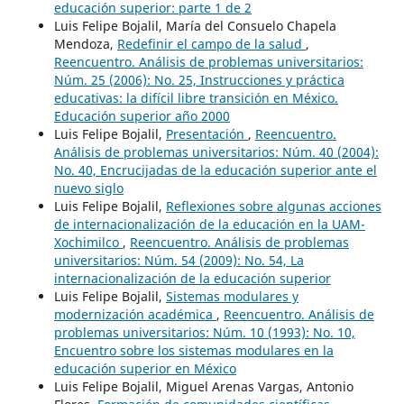
educación superior: parte 1 de 2
Luis Felipe Bojalil, María del Consuelo Chapela
Mendoza,
Redefinir el campo de la salud
,
Reencuentro. Análisis de problemas universitarios:
Núm. 25 (2006): No. 25, Instrucciones y práctica
educativas: la difícil libre transición en México.
Educación superior año 2000
Luis Felipe Bojalil,
Presentación
,
Reencuentro.
Análisis de problemas universitarios: Núm. 40 (2004):
No. 40, Encrucijadas de la educación superior ante el
nuevo siglo
Luis Felipe Bojalil,
Reflexiones sobre algunas acciones
de internacionalización de la educación en la UAM-
Xochimilco
,
Reencuentro. Análisis de problemas
universitarios: Núm. 54 (2009): No. 54, La
internacionalización de la educación superior
Luis Felipe Bojalil,
Sistemas modulares y
modernización académica
,
Reencuentro. Análisis de
problemas universitarios: Núm. 10 (1993): No. 10,
Encuentro sobre los sistemas modulares en la
educación superior en México
Luis Felipe Bojalil, Miguel Arenas Vargas, Antonio