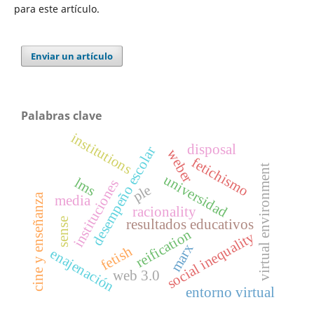
para este artículo.
Enviar un artículo
Palabras clave
institutions
disposal
desempeño escolar
weber
fetichismo
virtual environment
universidad
lms
instituciones
ple
cine y enseñanza
media
racionality
sense
resultados educativos
reification
social inequality
marx
fetish
enajenación
web 3.0
entorno virtual