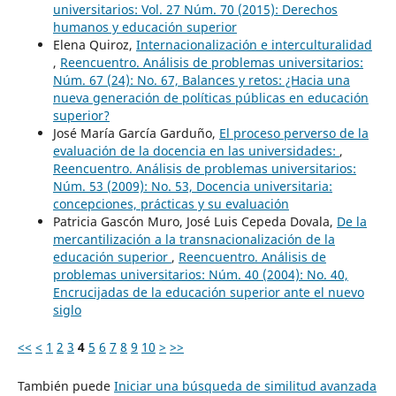
universitarios: Vol. 27 Núm. 70 (2015): Derechos
humanos y educación superior
Elena Quiroz,
Internacionalización e interculturalidad
,
Reencuentro. Análisis de problemas universitarios:
Núm. 67 (24): No. 67, Balances y retos: ¿Hacia una
nueva generación de políticas públicas en educación
superior?
José María García Garduño,
El proceso perverso de la
evaluación de la docencia en las universidades:
,
Reencuentro. Análisis de problemas universitarios:
Núm. 53 (2009): No. 53, Docencia universitaria:
concepciones, prácticas y su evaluación
Patricia Gascón Muro, José Luis Cepeda Dovala,
De la
mercantilización a la transnacionalización de la
educación superior
,
Reencuentro. Análisis de
problemas universitarios: Núm. 40 (2004): No. 40,
Encrucijadas de la educación superior ante el nuevo
siglo
<<
<
1
2
3
4
5
6
7
8
9
10
>
>>
También puede
Iniciar una búsqueda de similitud avanzada