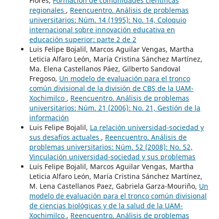
Flores,
Formación de comunidades científicas
regionales
,
Reencuentro. Análisis de problemas
universitarios: Núm. 14 (1995): No. 14, Coloquio
internacional sobre innovación educativa en
educación superior: parte 2 de 2
Luis Felipe Bojalil, Marcos Aguilar Vengas, Martha
Leticia Alfaro León, María Cristina Sánchez Martínez,
Ma. Elena Castellanos Páez, Gilberto Sandoval
Fregoso,
Un modelo de evaluación para el tronco
común divisional de la división de CBS de la UAM-
Xochimilco
,
Reencuentro. Análisis de problemas
universitarios: Núm. 21 (2006): No. 21, Gestión de la
información
Luis Felipe Bojalil,
La relación universidad-sociedad y
sus desafíos actuales
,
Reencuentro. Análisis de
problemas universitarios: Núm. 52 (2008): No. 52,
Vinculación universidad-sociedad y sus problemas
Luis Felipe Bojalil, Marcos Aguilar Vengas, Martha
Leticia Alfaro León, María Cristina Sánchez Martínez,
M. Lena Castellanos Paez, Gabriela Garza-Mouriño,
Un
modelo de evaluación para el tronco común divisional
de ciencias biológicas y de la salud de la UAM-
Xochimilco
,
Reencuentro. Análisis de problemas