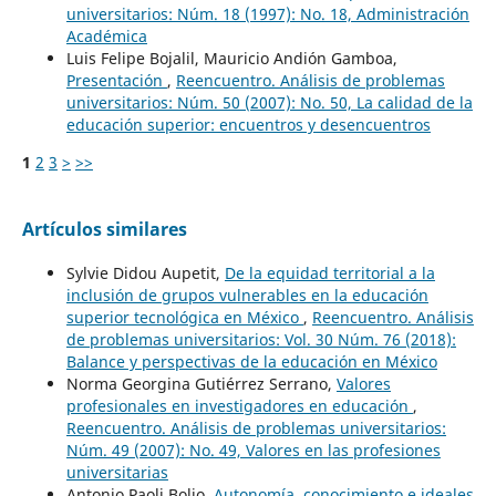
universitarios: Núm. 18 (1997): No. 18, Administración
Académica
Luis Felipe Bojalil, Mauricio Andión Gamboa,
Presentación
,
Reencuentro. Análisis de problemas
universitarios: Núm. 50 (2007): No. 50, La calidad de la
educación superior: encuentros y desencuentros
1
2
3
>
>>
Artículos similares
Sylvie Didou Aupetit,
De la equidad territorial a la
inclusión de grupos vulnerables en la educación
superior tecnológica en México
,
Reencuentro. Análisis
de problemas universitarios: Vol. 30 Núm. 76 (2018):
Balance y perspectivas de la educación en México
Norma Georgina Gutiérrez Serrano,
Valores
profesionales en investigadores en educación
,
Reencuentro. Análisis de problemas universitarios:
Núm. 49 (2007): No. 49, Valores en las profesiones
universitarias
Antonio Paoli Bolio,
Autonomía, conocimiento e ideales