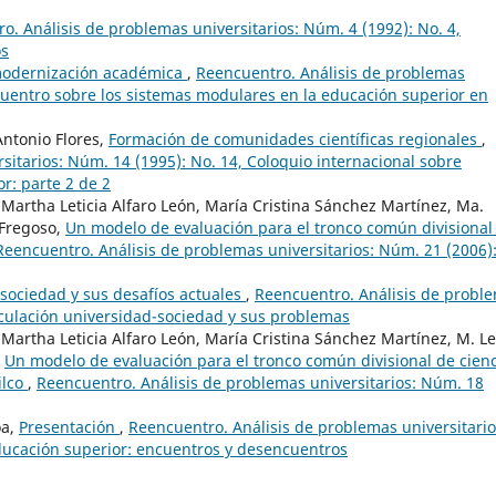
o. Análisis de problemas universitarios: Núm. 4 (1992): No. 4,
os
modernización académica
,
Reencuentro. Análisis de problemas
ncuentro sobre los sistemas modulares en la educación superior en
Antonio Flores,
Formación de comunidades científicas regionales
,
sitarios: Núm. 14 (1995): No. 14, Coloquio internacional sobre
r: parte 2 de 2
, Martha Leticia Alfaro León, María Cristina Sánchez Martínez, Ma.
 Fregoso,
Un modelo de evaluación para el tronco común divisional
Reencuentro. Análisis de problemas universitarios: Núm. 21 (2006)
-sociedad y sus desafíos actuales
,
Reencuentro. Análisis de probl
inculación universidad-sociedad y sus problemas
, Martha Leticia Alfaro León, María Cristina Sánchez Martínez, M. L
,
Un modelo de evaluación para el tronco común divisional de cien
ilco
,
Reencuentro. Análisis de problemas universitarios: Núm. 18
oa,
Presentación
,
Reencuentro. Análisis de problemas universitario
educación superior: encuentros y desencuentros