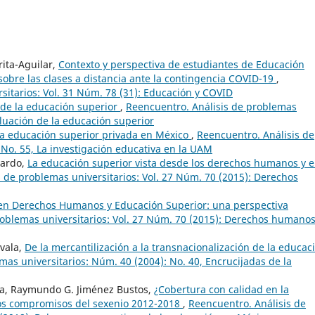
rita-Aguilar,
Contexto y perspectiva de estudiantes de Educación
obre las clases a distancia ante la contingencia COVID-19
,
sitarios: Vol. 31 Núm. 78 (31): Educación y COVID
 de la educación superior
,
Reencuentro. Análisis de problemas
aluación de la educación superior
 la educación superior privada en México
,
Reencuentro. Análisis de
 No. 55, La investigación educativa en la UAM
lardo,
La educación superior vista desde los derechos humanos y e
 de problemas universitarios: Vol. 27 Núm. 70 (2015): Derechos
en Derechos Humanos y Educación Superior: una perspectiva
roblemas universitarios: Vol. 27 Núm. 70 (2015): Derechos humanos
ovala,
De la mercantilización a la transnacionalización de la educac
mas universitarios: Núm. 40 (2004): No. 40, Encrucijadas de la
va, Raymundo G. Jiménez Bustos,
¿Cobertura con calidad en la
los compromisos del sexenio 2012-2018
,
Reencuentro. Análisis de