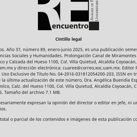
Cintillo legal
os. Año 37, número 89, enero-junio 2025, es una publicación sem
Ciencias Sociales y Humanidades. Prolongación Canal de Miramontes
ico y Calzada del Hueso 1100, Col. Villa Quietud, Alcaldía Coyoacán,
uam.mx y dirección electrónica: cuaree@correo.xoc.uam.mx. Editor
l Uso Exclusivo de Título No. 04-2016-031812054200-203, ISSN en tr
 última actualización de este número, Dra. Angélica Buendía Esp
o, Calz. del Hueso 1100, Col. Villa Quietud, Alcaldía Coyoacán, C
. Tamaño del archivo 7.1 MB.
ariamente expresan la opinión del director o editor en jefe, ni una
ios.
tal o parcial de los contenidos e imágenes de esta publicación con