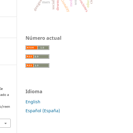
instituciones
racionality
sense
media
marx
Número actual
De
Idioma
rado a
English
p/reen
Español (España)