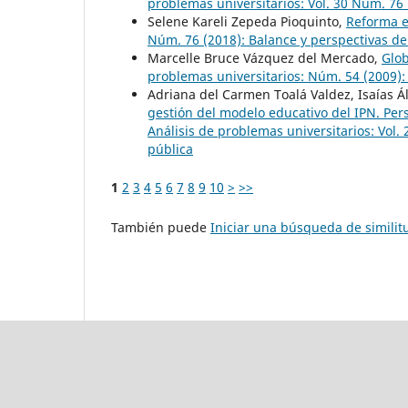
problemas universitarios: Vol. 30 Núm. 76
Selene Kareli Zepeda Pioquinto,
Reforma e
Núm. 76 (2018): Balance y perspectivas de
Marcelle Bruce Vázquez del Mercado,
Glob
problemas universitarios: Núm. 54 (2009): 
Adriana del Carmen Toalá Valdez, Isaías Á
gestión del modelo educativo del IPN. Per
Análisis de problemas universitarios: Vol.
pública
1
2
3
4
5
6
7
8
9
10
>
>>
También puede
Iniciar una búsqueda de simili