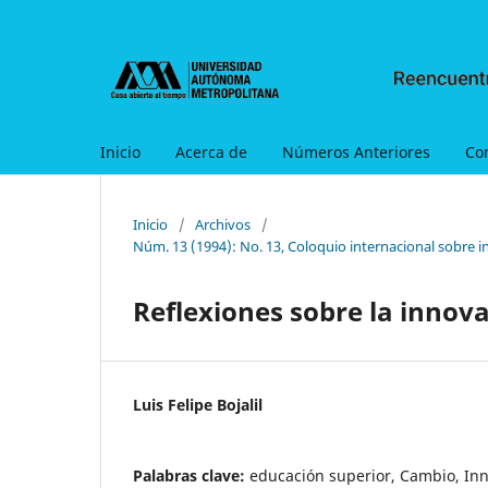
Inicio
Acerca de
Números Anteriores
Co
Inicio
/
Archivos
/
Núm. 13 (1994): No. 13, Coloquio internacional sobre i
Reflexiones sobre la innov
Luis Felipe Bojalil
Palabras clave:
educación superior, Cambio, In