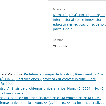
Número
Núm. 13 (1994): No. 13, Coloquio
internacional sobre innovación
educativa en educación superior
parte 1 de 2
Sección
Artículos
hapela Mendoza,
Redefinir el campo de la salud
,
Reencuentro. Análi
: No. 25, Instrucciones y práctica educativas: la difícil libre
 año 2000
ro. Análisis de problemas universitarios: Núm. 40 (2004): No. 40,
 el nuevo siglo
as acciones de internacionalización de la educación en la UAM-
lemas universitarios: Núm. 54 (2009): No. 54, La internacionalizac