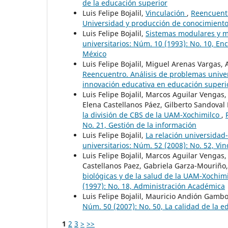
de la educación superior
Luis Felipe Bojalil,
Vinculación
,
Reencuentr
Universidad y producción de conocimient
Luis Felipe Bojalil,
Sistemas modulares y 
universitarios: Núm. 10 (1993): No. 10, E
México
Luis Felipe Bojalil, Miguel Arenas Vargas, 
Reencuentro. Análisis de problemas univer
innovación educativa en educación superio
Luis Felipe Bojalil, Marcos Aguilar Vengas
Elena Castellanos Páez, Gilberto Sandoval
la división de CBS de la UAM-Xochimilco
,
No. 21, Gestión de la información
Luis Felipe Bojalil,
La relación universidad
universitarios: Núm. 52 (2008): No. 52, V
Luis Felipe Bojalil, Marcos Aguilar Vengas
Castellanos Paez, Gabriela Garza-Mouriño
biológicas y de la salud de la UAM-Xochim
(1997): No. 18, Administración Académica
Luis Felipe Bojalil, Mauricio Andión Gamb
Núm. 50 (2007): No. 50, La calidad de la 
1
2
3
>
>>