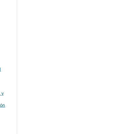
l
 y
ión