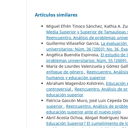
Artículos similares
Miguel Efrén Tinoco Sánchez, Kathia A. Zu
Media Superior y Superior de Tamaulipas s
Reencuentro. Análisis de problemas univer
Guillermo Villaseñor García,
La evaluación
universitarios: Núm. 36 (2003): No. 36, Ev
Angélica Buendía Espinosa,
El estudio de
problemas universitarios: Núm. 55 (2009):
María de Lourdes Valenzuela y Gómez Gal
enfoque de género
,
Reencuentro. Análisis
humanos y educación superior
Abraham Magendzo Kolstrein,
Educación 
controversial
,
Reencuentro. Análisis de p
educación superior
Patricia Gascón Muro, José Luis Cepeda D
superior
,
Reencuentro. Análisis de proble
educación superior ante el nuevo siglo
Abril Acosta Ochoa, Abigail Rodríguez Na
Educación Superior? El cumplimiento de 