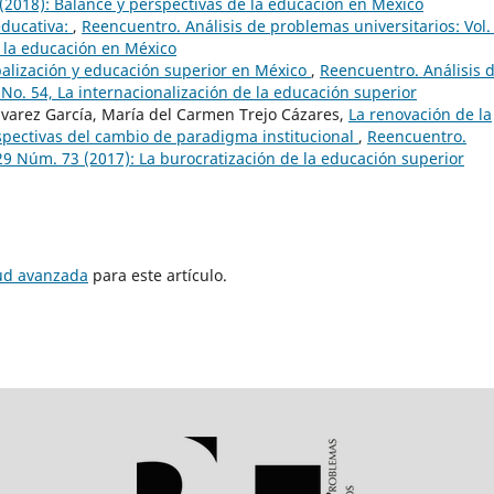
 (2018): Balance y perspectivas de la educación en México
ducativa:
,
Reencuentro. Análisis de problemas universitarios: Vol.
 la educación en México
alización y educación superior en México
,
Reencuentro. Análisis 
No. 54, La internacionalización de la educación superior
lvarez García, María del Carmen Trejo Cázares,
La renovación de la
spectivas del cambio de paradigma institucional
,
Reencuentro.
 29 Núm. 73 (2017): La burocratización de la educación superior
tud avanzada
para este artículo.