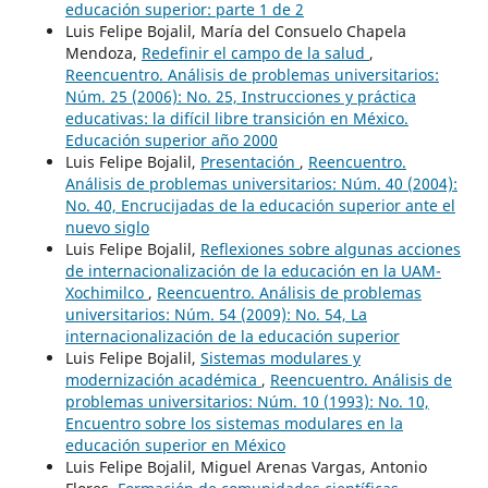
educación superior: parte 1 de 2
Luis Felipe Bojalil, María del Consuelo Chapela
Mendoza,
Redefinir el campo de la salud
,
Reencuentro. Análisis de problemas universitarios:
Núm. 25 (2006): No. 25, Instrucciones y práctica
educativas: la difícil libre transición en México.
Educación superior año 2000
Luis Felipe Bojalil,
Presentación
,
Reencuentro.
Análisis de problemas universitarios: Núm. 40 (2004):
No. 40, Encrucijadas de la educación superior ante el
nuevo siglo
Luis Felipe Bojalil,
Reflexiones sobre algunas acciones
de internacionalización de la educación en la UAM-
Xochimilco
,
Reencuentro. Análisis de problemas
universitarios: Núm. 54 (2009): No. 54, La
internacionalización de la educación superior
Luis Felipe Bojalil,
Sistemas modulares y
modernización académica
,
Reencuentro. Análisis de
problemas universitarios: Núm. 10 (1993): No. 10,
Encuentro sobre los sistemas modulares en la
educación superior en México
Luis Felipe Bojalil, Miguel Arenas Vargas, Antonio