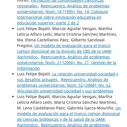
Flores,
Formación de comunidades científicas
regionales
,
Reencuentro. Análisis de problemas
universitarios: Núm. 14 (1995): No. 14, Coloquio
internacional sobre innovación educativa en
educación superior: parte 2 de 2
Luis Felipe Bojalil, Marcos Aguilar Vengas, Martha
Leticia Alfaro León, María Cristina Sánchez Martínez,
Ma. Elena Castellanos Páez, Gilberto Sandoval
Fregoso,
Un modelo de evaluación para el tronco
común divisional de la división de CBS de la UAM-
Xochimilco
,
Reencuentro. Análisis de problemas
universitarios: Núm. 21 (2006): No. 21, Gestión de la
información
Luis Felipe Bojalil,
La relación universidad-sociedad y
sus desafíos actuales
,
Reencuentro. Análisis de
problemas universitarios: Núm. 52 (2008): No. 52,
Vinculación universidad-sociedad y sus problemas
Luis Felipe Bojalil, Marcos Aguilar Vengas, Martha
Leticia Alfaro León, María Cristina Sánchez Martínez,
M. Lena Castellanos Paez, Gabriela Garza-Mouriño,
Un
modelo de evaluación para el tronco común divisional
de ciencias biológicas y de la salud de la UAM-
Xochimilco
,
Reencuentro. Análisis de problemas