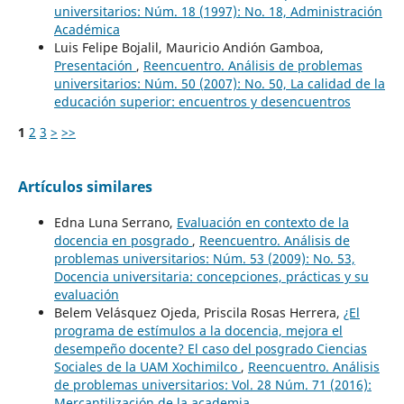
universitarios: Núm. 18 (1997): No. 18, Administración
Académica
Luis Felipe Bojalil, Mauricio Andión Gamboa,
Presentación
,
Reencuentro. Análisis de problemas
universitarios: Núm. 50 (2007): No. 50, La calidad de la
educación superior: encuentros y desencuentros
1
2
3
>
>>
Artículos similares
Edna Luna Serrano,
Evaluación en contexto de la
docencia en posgrado
,
Reencuentro. Análisis de
problemas universitarios: Núm. 53 (2009): No. 53,
Docencia universitaria: concepciones, prácticas y su
evaluación
Belem Velásquez Ojeda, Priscila Rosas Herrera,
¿El
programa de estímulos a la docencia, mejora el
desempeño docente? El caso del posgrado Ciencias
Sociales de la UAM Xochimilco
,
Reencuentro. Análisis
de problemas universitarios: Vol. 28 Núm. 71 (2016):
Mercantilización de la academia