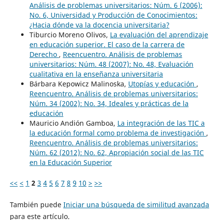
Análisis de problemas universitarios: Núm. 6 (2006):
No. 6, Universidad y Producción de Conocimientos:
¿Hacia dónde va la docencia universitaria?
Tiburcio Moreno Olivos,
La evaluación del aprendizaje
en educación superior. El caso de la carrera de
Derecho
,
Reencuentro. Análisis de problemas
universitarios: Núm. 48 (2007): No. 48, Evaluación
cualitativa en la enseñanza universitaria
Bárbara Kepowicz Malinoska,
Utopías y educación
,
Reencuentro. Análisis de problemas universitarios:
Núm. 34 (2002): No. 34, Ideales y prácticas de la
educación
Mauricio Andión Gamboa,
La integración de las TIC a
la educación formal como problema de investigación
,
Reencuentro. Análisis de problemas universitarios:
Núm. 62 (2012): No. 62, Apropiación social de las TIC
en la Educación Superior
<<
<
1
2
3
4
5
6
7
8
9
10
>
>>
También puede
Iniciar una búsqueda de similitud avanzada
para este artículo.