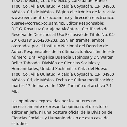
14387, México, Cd. de México y Calzada del Hueso
1100, Col. Villa Quietud, Alcaldía Coyoacán, C.P. 04960,
México, Cd. de México. Página electrónica de la revista
www.reencuentro.xoc.uam.mx y dirección electrónica:
cuaree@correo.xoc.uam.mx. Editor Responsable:
D.C.G. Rosa Luz Cartajena Alcántara. Certificado de
Reserva de Derechos al Uso Exclusivo de Título No. 04-
2016-031812054200-203, ISSN en trámite, ambos
otorgados por el Instituto Nacional del Derecho de
Autor. Responsables de la última actualización de este
número, Dra. Angélica Buendía Espinosa y Dr. Walter
Beller Taboada, División de Ciencias Sociales y
Humanidades, Unidad Xochimilco, Calz. del Hueso
1100, Col. Villa Quietud, Alcaldía Coyoacán, C.P. 04960
México, Cd. de México. Fecha de última modificación:
martes 17 de marzo de 2026. Tamaño del archivo 7.1
MB.
Las opiniones expresadas por los autores no
necesariamente expresan la opinión del director o
editor en jefe, ni una postura oficial de la División de
Ciencias Sociales y Humanidades o de esta casa de
estudios.