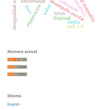
social inequality
desigualdad social
reification
desempeño escolar
universidad
weber
enajenación
marx
fetish
disposal
media
web 3.0
Número actual
Idioma
English