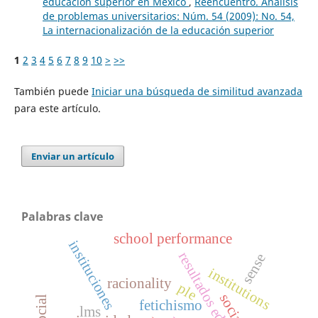
educación superior en México
,
Reencuentro. Análisis
de problemas universitarios: Núm. 54 (2009): No. 54,
La internacionalización de la educación superior
1
2
3
4
5
6
7
8
9
10
>
>>
También puede
Iniciar una búsqueda de similitud avanzada
para este artículo.
Enviar un artículo
Palabras clave
school performance
instituciones
resultados educativos
sense
institutions
racionality
ple
fetichismo
lms