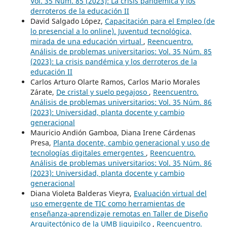
Vol. 35 Núm. 85 (2023): La crisis pandémica y los
derroteros de la educación II
David Salgado López,
Capacitación para el Empleo (de
lo presencial a lo online). Juventud tecnológica,
mirada de una educación virtual
,
Reencuentro.
Análisis de problemas universitarios: Vol. 35 Núm. 85
(2023): La crisis pandémica y los derroteros de la
educación II
Carlos Arturo Olarte Ramos, Carlos Mario Morales
Zárate,
De cristal y suelo pegajoso
,
Reencuentro.
Análisis de problemas universitarios: Vol. 35 Núm. 86
(2023): Universidad, planta docente y cambio
generacional
Mauricio Andión Gamboa, Diana Irene Cárdenas
Presa,
Planta docente, cambio generacional y uso de
tecnologías digitales emergentes
,
Reencuentro.
Análisis de problemas universitarios: Vol. 35 Núm. 86
(2023): Universidad, planta docente y cambio
generacional
Diana Violeta Balderas Vieyra,
Evaluación virtual del
uso emergente de TIC como herramientas de
enseñanza-aprendizaje remotas en Taller de Diseño
Arquitectónico de la UMB Jiquipilco
,
Reencuentro.