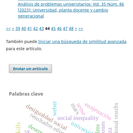
Análisis de problemas universitarios: Vol. 35 Núm. 86
(2023): Universidad, planta docente y cambio
generacional
<<
<
39
40
41
42
43
44
45
46
47
48
>
>>
También puede
Iniciar una búsqueda de similitud avanzada
para este artículo.
Enviar un artículo
Palabras clave
enajenación
weber
sense
marx
desigualdad social
educational results
resultados educativos
social inequality
universidad
lms
ple