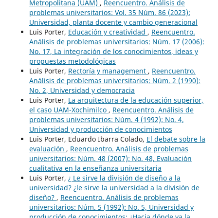
Metropolitana (UAM)
,
Reencuentro. Análisis de
problemas universitarios: Vol. 35 Núm. 86 (2023):
Universidad, planta docente y cambio generacional
Luis Porter,
Educación y creatividad
,
Reencuentro.
Análisis de problemas universitarios: Núm. 17 (2006):
No. 17, La integración de los conocimientos, ideas y
propuestas metodológicas
Luis Porter,
Rectoría y management
,
Reencuentro.
Análisis de problemas universitarios: Núm. 2 (1990):
No. 2, Universidad y democracia
Luis Porter,
La arquitectura de la educación superior,
el caso UAM-Xochimilco
,
Reencuentro. Análisis de
problemas universitarios: Núm. 4 (1992): No. 4,
Universidad y producción de conocimientos
Luis Porter, Eduardo Ibarra Colado,
El debate sobre la
evaluación
,
Reencuentro. Análisis de problemas
universitarios: Núm. 48 (2007): No. 48, Evaluación
cualitativa en la enseñanza universitaria
Luis Porter,
¿ Le sirve la división de diseño a la
universidad? ¿le sirve la universidad a la división de
diseño?
,
Reencuentro. Análisis de problemas
universitarios: Núm. 5 (1992): No. 5, Universidad y
producción de conocimientos: ¿Hacia dónde va la