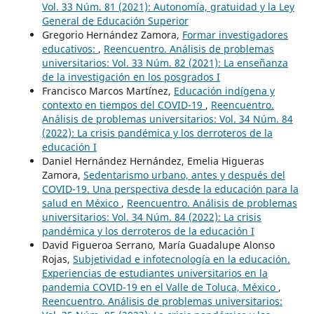
Vol. 33 Núm. 81 (2021): Autonomía, gratuidad y la Ley
General de Educación Superior
Gregorio Hernández Zamora,
Formar investigadores
educativos:
,
Reencuentro. Análisis de problemas
universitarios: Vol. 33 Núm. 82 (2021): La enseñanza
de la investigación en los posgrados I
Francisco Marcos Martínez,
Educación indígena y
contexto en tiempos del COVID-19
,
Reencuentro.
Análisis de problemas universitarios: Vol. 34 Núm. 84
(2022): La crisis pandémica y los derroteros de la
educación I
Daniel Hernández Hernández, Emelia Higueras
Zamora,
Sedentarismo urbano, antes y después del
COVID-19. Una perspectiva desde la educación para la
salud en México
,
Reencuentro. Análisis de problemas
universitarios: Vol. 34 Núm. 84 (2022): La crisis
pandémica y los derroteros de la educación I
David Figueroa Serrano, María Guadalupe Alonso
Rojas,
Subjetividad e infotecnología en la educación.
Experiencias de estudiantes universitarios en la
pandemia COVID-19 en el Valle de Toluca, México
,
Reencuentro. Análisis de problemas universitarios: