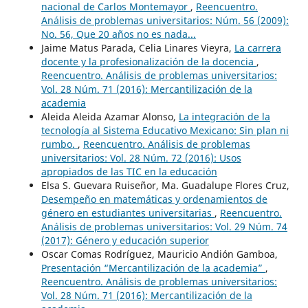
nacional de Carlos Montemayor
,
Reencuentro.
Análisis de problemas universitarios: Núm. 56 (2009):
No. 56, Que 20 años no es nada...
Jaime Matus Parada, Celia Linares Vieyra,
La carrera
docente y la profesionalización de la docencia
,
Reencuentro. Análisis de problemas universitarios:
Vol. 28 Núm. 71 (2016): Mercantilización de la
academia
Aleida Aleida Azamar Alonso,
La integración de la
tecnología al Sistema Educativo Mexicano: Sin plan ni
rumbo.
,
Reencuentro. Análisis de problemas
universitarios: Vol. 28 Núm. 72 (2016): Usos
apropiados de las TIC en la educación
Elsa S. Guevara Ruiseñor, Ma. Guadalupe Flores Cruz,
Desempeño en matemáticas y ordenamientos de
género en estudiantes universitarias
,
Reencuentro.
Análisis de problemas universitarios: Vol. 29 Núm. 74
(2017): Género y educación superior
Oscar Comas Rodríguez, Mauricio Andión Gamboa,
Presentación “Mercantilización de la academia”
,
Reencuentro. Análisis de problemas universitarios:
Vol. 28 Núm. 71 (2016): Mercantilización de la