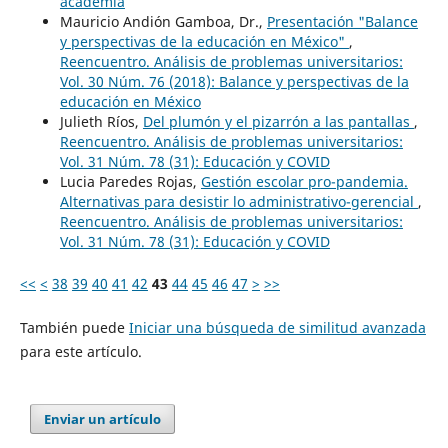
academia
Mauricio Andión Gamboa, Dr.,
Presentación "Balance
y perspectivas de la educación en México"
,
Reencuentro. Análisis de problemas universitarios:
Vol. 30 Núm. 76 (2018): Balance y perspectivas de la
educación en México
Julieth Ríos,
Del plumón y el pizarrón a las pantallas
,
Reencuentro. Análisis de problemas universitarios:
Vol. 31 Núm. 78 (31): Educación y COVID
Lucia Paredes Rojas,
Gestión escolar pro-pandemia.
Alternativas para desistir lo administrativo-gerencial
,
Reencuentro. Análisis de problemas universitarios:
Vol. 31 Núm. 78 (31): Educación y COVID
<<
<
38
39
40
41
42
43
44
45
46
47
>
>>
También puede
Iniciar una búsqueda de similitud avanzada
para este artículo.
Enviar un artículo