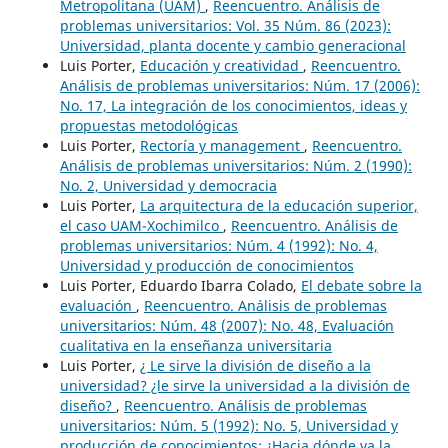
Metropolitana (UAM)
,
Reencuentro. Análisis de
problemas universitarios: Vol. 35 Núm. 86 (2023):
Universidad, planta docente y cambio generacional
Luis Porter,
Educación y creatividad
,
Reencuentro.
Análisis de problemas universitarios: Núm. 17 (2006):
No. 17, La integración de los conocimientos, ideas y
propuestas metodológicas
Luis Porter,
Rectoría y management
,
Reencuentro.
Análisis de problemas universitarios: Núm. 2 (1990):
No. 2, Universidad y democracia
Luis Porter,
La arquitectura de la educación superior,
el caso UAM-Xochimilco
,
Reencuentro. Análisis de
problemas universitarios: Núm. 4 (1992): No. 4,
Universidad y producción de conocimientos
Luis Porter, Eduardo Ibarra Colado,
El debate sobre la
evaluación
,
Reencuentro. Análisis de problemas
universitarios: Núm. 48 (2007): No. 48, Evaluación
cualitativa en la enseñanza universitaria
Luis Porter,
¿ Le sirve la división de diseño a la
universidad? ¿le sirve la universidad a la división de
diseño?
,
Reencuentro. Análisis de problemas
universitarios: Núm. 5 (1992): No. 5, Universidad y
producción de conocimientos: ¿Hacia dónde va la