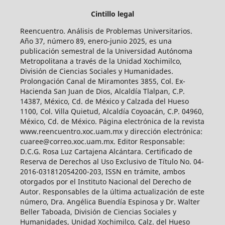
Cintillo legal
Reencuentro. Análisis de Problemas Universitarios.
Año 37, número 89, enero-junio 2025, es una
publicación semestral de la Universidad Autónoma
Metropolitana a través de la Unidad Xochimilco,
División de Ciencias Sociales y Humanidades.
Prolongación Canal de Miramontes 3855, Col. Ex-
Hacienda San Juan de Dios, Alcaldía Tlalpan, C.P.
14387, México, Cd. de México y Calzada del Hueso
1100, Col. Villa Quietud, Alcaldía Coyoacán, C.P. 04960,
México, Cd. de México. Página electrónica de la revista
www.reencuentro.xoc.uam.mx y dirección electrónica:
cuaree@correo.xoc.uam.mx. Editor Responsable:
D.C.G. Rosa Luz Cartajena Alcántara. Certificado de
Reserva de Derechos al Uso Exclusivo de Título No. 04-
2016-031812054200-203, ISSN en trámite, ambos
otorgados por el Instituto Nacional del Derecho de
Autor. Responsables de la última actualización de este
número, Dra. Angélica Buendía Espinosa y Dr. Walter
Beller Taboada, División de Ciencias Sociales y
Humanidades, Unidad Xochimilco, Calz. del Hueso