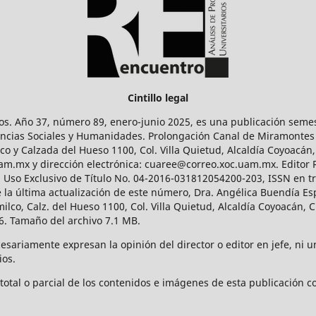
Cintillo legal
os. Año 37, número 89, enero-junio 2025, es una publicación sem
Ciencias Sociales y Humanidades. Prolongación Canal de Miramontes
ico y Calzada del Hueso 1100, Col. Villa Quietud, Alcaldía Coyoacán,
uam.mx y dirección electrónica: cuaree@correo.xoc.uam.mx. Editor
l Uso Exclusivo de Título No. 04-2016-031812054200-203, ISSN en tr
 última actualización de este número, Dra. Angélica Buendía Esp
o, Calz. del Hueso 1100, Col. Villa Quietud, Alcaldía Coyoacán, C
. Tamaño del archivo 7.1 MB.
ariamente expresan la opinión del director o editor en jefe, ni una
ios.
tal o parcial de los contenidos e imágenes de esta publicación con