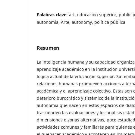
Palabras clave:
art, educación superior, public p
autonomía, Arte, autonomy, política pública
Resumen
La inteligencia humana y su capacidad organizati
aprendizaje académico en la institución universit
lógica actual de la educación superior. Sin embar
relaciones humanas promueven acciones alternat
académica y el aprendizaje colectivo. Estas son 
deterioro burocrático y sistémico de la institución
autonomía que nacen en estos espacios de diálog
trascienden las evaluaciones y los análisis estad
dimensiones o zonas alternativas, poco estudiad
actividades comunes y familiares para quienes
el quehacer académico y acontecen en los márge