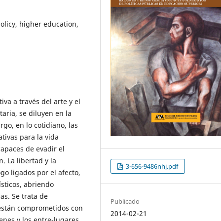
olicy, higher education,
va a través del arte y el
aria, se diluyen en la
go, en lo cotidiano, las
ivas para la vida
capaces de evadir el
. La libertad y la
3-656-9486nhj.pdf
o ligados por el afecto,
ísticos, abriendo
as. Se trata de
Publicado
 están comprometidos con
2014-02-21
nes y los entre-lugares