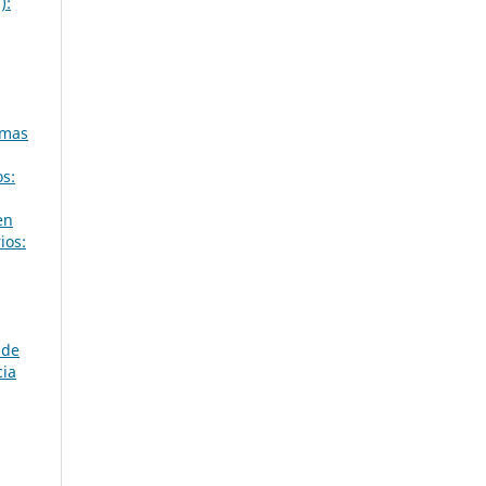
):
emas
os:
en
ios:
 de
cia