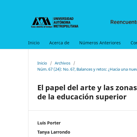
Inicio
Acerca de
Números Anteriores
Co
Inicio
/
Archivos
/
Núm. 67 (24): No. 67, Balances y retos: ¿Hacia una nue
El papel del arte y las zo
de la educación superior
Luis Porter
Tanya Larrondo