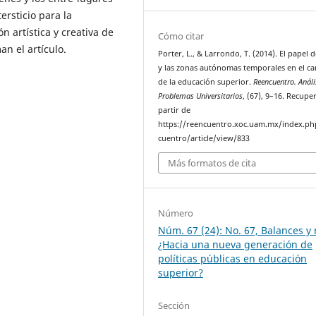
ersticio para la
n artística y creativa de
Cómo citar
n el artículo.
Porter, L., & Larrondo, T. (2014). El papel d
y las zonas autónomas temporales en el c
de la educación superior.
Reencuentro. Análi
Problemas Universitarios
, (67), 9–16. Recupe
partir de
https://reencuentro.xoc.uam.mx/index.ph
cuentro/article/view/833
Más formatos de cita
Número
Núm. 67 (24): No. 67, Balances y 
¿Hacia una nueva generación de
políticas públicas en educación
superior?
Sección