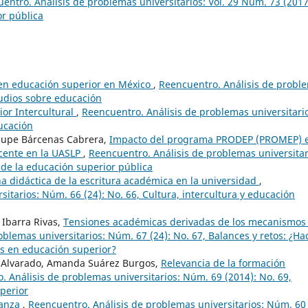
entro. Análisis de problemas universitarios: Vol. 29 Núm. 73 (2017
or pública
en educación superior en México
,
Reencuentro. Análisis de probl
tudios sobre educación
or Intercultural
,
Reencuentro. Análisis de problemas universitari
ucación
lupe Bárcenas Cabrera,
Impacto del programa PRODEP (PROMEP) 
docente en la UASLP
,
Reencuentro. Análisis de problemas universitar
 de la educación superior pública
a didáctica de la escritura académica en la universidad
,
itarios: Núm. 66 (24): No. 66, Cultura, intercultura y educación
 Ibarra Rivas,
Tensiones académicas derivadas de los mecanismos
blemas universitarios: Núm. 67 (24): No. 67, Balances y retos: ¿Ha
as en educación superior?
e Alvarado, Amanda Suárez Burgos,
Relevancia de la formación
. Análisis de problemas universitarios: Núm. 69 (2014): No. 69,
perior
nanza
,
Reencuentro. Análisis de problemas universitarios: Núm. 60