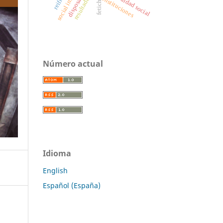
social inequality
fetichismo
desigualdad social
disposal
instituciones
Número actual
Idioma
English
Español (España)