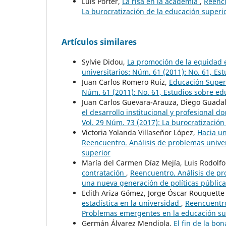
Luis Porter,
La risa en la academia
,
Reencu
La burocratización de la educación superi
Artículos similares
Sylvie Didou,
La promoción de la equidad 
universitarios: Núm. 61 (2011): No. 61, Es
Juan Carlos Romero Ruiz,
Educación Superi
Núm. 61 (2011): No. 61, Estudios sobre ed
Juan Carlos Guevara-Arauza, Diego Guada
el desarrollo institucional y profesional 
Vol. 29 Núm. 73 (2017): La burocratización
Victoria Yolanda Villaseñor López,
Hacia un
Reencuentro. Análisis de problemas univers
superior
María del Carmen Díaz Mejía, Luis Rodolfo
contratación
,
Reencuentro. Análisis de pro
una nueva generación de políticas públic
Edith Ariza Gómez, Jorge Óscar Rouquett
estadística en la universidad
,
Reencuentro
Problemas emergentes en la educación su
Germán Álvarez Mendiola,
El fin de la bo