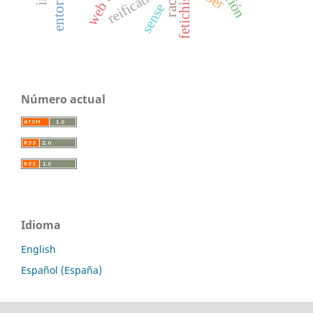
fetichismo
web 3.0
reification
sense
Número actual
Idioma
English
Español (España)