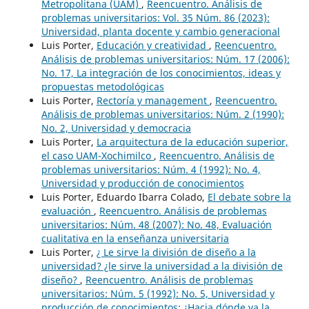
Metropolitana (UAM)
,
Reencuentro. Análisis de
problemas universitarios: Vol. 35 Núm. 86 (2023):
Universidad, planta docente y cambio generacional
Luis Porter,
Educación y creatividad
,
Reencuentro.
Análisis de problemas universitarios: Núm. 17 (2006):
No. 17, La integración de los conocimientos, ideas y
propuestas metodológicas
Luis Porter,
Rectoría y management
,
Reencuentro.
Análisis de problemas universitarios: Núm. 2 (1990):
No. 2, Universidad y democracia
Luis Porter,
La arquitectura de la educación superior,
el caso UAM-Xochimilco
,
Reencuentro. Análisis de
problemas universitarios: Núm. 4 (1992): No. 4,
Universidad y producción de conocimientos
Luis Porter, Eduardo Ibarra Colado,
El debate sobre la
evaluación
,
Reencuentro. Análisis de problemas
universitarios: Núm. 48 (2007): No. 48, Evaluación
cualitativa en la enseñanza universitaria
Luis Porter,
¿ Le sirve la división de diseño a la
universidad? ¿le sirve la universidad a la división de
diseño?
,
Reencuentro. Análisis de problemas
universitarios: Núm. 5 (1992): No. 5, Universidad y
producción de conocimientos: ¿Hacia dónde va la