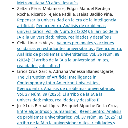
Metropolitana 50 años después
Zeltzin Pérez Matamoros, Edgar Manuel Berdeja
Rocha, Ricardo Tejeida Padilla, Isaías Badillo Piña,
Repensar la universidad en la era de la inteligencia
artificial
,
Reencuentro. Análisis de problemas
universitarios: Vol. 36 Núm. 88 (2024): El arribo de la
IA a la universidad: mitos, realidades y desafíos I
Celia Linares Vieyra,
Valores personales y acciones
solidarias en estudiantes universitarios
,
Reencuentro.
Análisis de problemas universitarios: Vol. 36 Núm. 88
(2024): El arribo de la IA a la universidad: mitos,
realidades y desafíos I
Lirios Cruz García, Adriana Vanessa Blanes Ugarte,
The Disruption of Artificial Intelligence in
Contemporary Latin American Universities
,
Reencuentro. Análisis de problemas universitarios:
Vol. 37 Núm. 89 (2025): El arribo de la IA a la
universidad: mitos, realidades y desafíos II
José Luis Bernal López, Ezequiel Alpuche De La Cruz,
Entre algoritmos y humanismo
,
Reencuentro. Análisis
de problemas universitarios: Vol. 37 Núm. 89 (2025): El
arribo de la IA a la universidad: mitos, realidades y