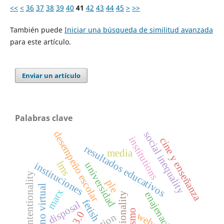
<<
<
36
37
38
39
40
41
42
43
44
45
>
>>
También puede
Iniciar una búsqueda de similitud avanzada
para este artículo.
Enviar un artículo
Palabras clave
desempeño escolar
social inequality
institutions
cine y enseñanza
resultados educativos
media
lms
universidad
instituciones
intentionality
ple
entorno virtual
marx
enajenación
racionality
fetish
disposal
weber