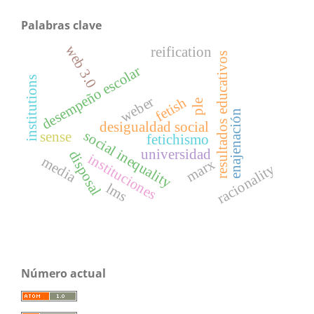
Palabras clave
web 3.0
reification
resultados educativos
desempeño escolar
institutions
weber
fetish
ple
enajenación
desigualdad social
social inequality
sense
fetichismo
universidad
disposal
instituciones
media
marx
racionality
lms
Número actual