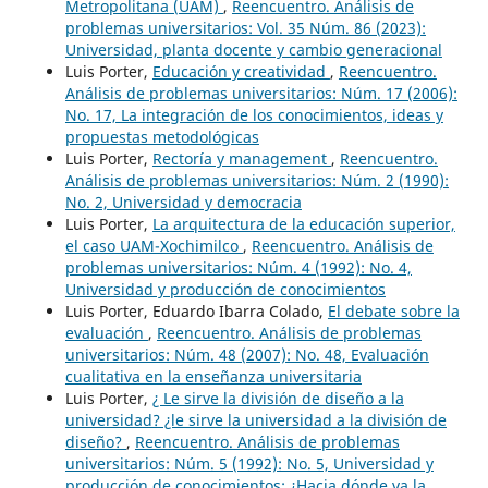
Metropolitana (UAM)
,
Reencuentro. Análisis de
problemas universitarios: Vol. 35 Núm. 86 (2023):
Universidad, planta docente y cambio generacional
Luis Porter,
Educación y creatividad
,
Reencuentro.
Análisis de problemas universitarios: Núm. 17 (2006):
No. 17, La integración de los conocimientos, ideas y
propuestas metodológicas
Luis Porter,
Rectoría y management
,
Reencuentro.
Análisis de problemas universitarios: Núm. 2 (1990):
No. 2, Universidad y democracia
Luis Porter,
La arquitectura de la educación superior,
el caso UAM-Xochimilco
,
Reencuentro. Análisis de
problemas universitarios: Núm. 4 (1992): No. 4,
Universidad y producción de conocimientos
Luis Porter, Eduardo Ibarra Colado,
El debate sobre la
evaluación
,
Reencuentro. Análisis de problemas
universitarios: Núm. 48 (2007): No. 48, Evaluación
cualitativa en la enseñanza universitaria
Luis Porter,
¿ Le sirve la división de diseño a la
universidad? ¿le sirve la universidad a la división de
diseño?
,
Reencuentro. Análisis de problemas
universitarios: Núm. 5 (1992): No. 5, Universidad y
producción de conocimientos: ¿Hacia dónde va la