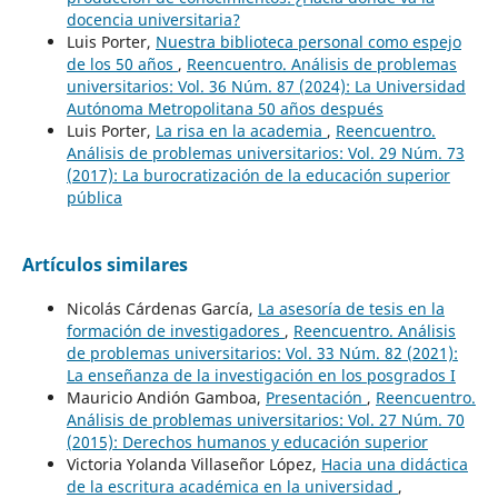
docencia universitaria?
Luis Porter,
Nuestra biblioteca personal como espejo
de los 50 años
,
Reencuentro. Análisis de problemas
universitarios: Vol. 36 Núm. 87 (2024): La Universidad
Autónoma Metropolitana 50 años después
Luis Porter,
La risa en la academia
,
Reencuentro.
Análisis de problemas universitarios: Vol. 29 Núm. 73
(2017): La burocratización de la educación superior
pública
Artículos similares
Nicolás Cárdenas García,
La asesoría de tesis en la
formación de investigadores
,
Reencuentro. Análisis
de problemas universitarios: Vol. 33 Núm. 82 (2021):
La enseñanza de la investigación en los posgrados I
Mauricio Andión Gamboa,
Presentación
,
Reencuentro.
Análisis de problemas universitarios: Vol. 27 Núm. 70
(2015): Derechos humanos y educación superior
Victoria Yolanda Villaseñor López,
Hacia una didáctica
de la escritura académica en la universidad
,