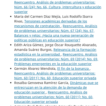
Reencuentro. Análisis de problemas universitarios:
Núm. 66 (24): No. 66, Cultura, intercultura y educación
superior
María del Carmen Díaz Mejía, Luis Rodolfo Ibarra
Rivas,
Tensiones académicas derivadas de los
mecanismos de contratación
,
Reencuentro. Análisis
de problemas universitarios: Núm. 67 (24): No. 67,
Balances y retos: ¿Hacia una nueva generación de
políticas públicas en educación superior?
Edith Ariza Gómez, Jorge Óscar Rouquette Alvarado,
Amanda Suárez Burgos,
Relevancia de la formación
estadística en la universidad
,
Reencuentro. Análisis
de problemas universitarios: Núm. 69 (2014): No. 69,
Problemas emergentes en la educación superior
Germán Álvarez Mendiola,
El fin de la bonanza
,
Reencuentro. Análisis de problemas universitarios:
Núm. 60 (2011): No. 60, Educación superior privada
Rosalba Genoveva Ramírez García,
Dinámicas que se
entrecruzan en la atención de la demanda de
educación superior
,
Reencuentro. Análisis de
problemas universitarios: Núm. 60 (2011): No. 60,
Educación superior privada