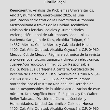
Cintillo legal
Reencuentro. Análisis de Problemas Universitarios.
Año 37, número 89, enero-junio 2025, es una
publicación semestral de la Universidad Autónoma
Metropolitana a través de la Unidad Xochimilco,
División de Ciencias Sociales y Humanidades.
Prolongación Canal de Miramontes 3855, Col. Ex-
Hacienda San Juan de Dios, Alcaldía Tlalpan, C.P.
14387, México, Cd. de México y Calzada del Hueso
1100, Col. Villa Quietud, Alcaldía Coyoacán, C.P. 04960,
México, Cd. de México. Página electrónica de la revista
www.reencuentro.xoc.uam.mx y dirección electrónica:
cuaree@correo.xoc.uam.mx. Editor Responsable:
D.C.G. Rosa Luz Cartajena Alcántara. Certificado de
Reserva de Derechos al Uso Exclusivo de Título No. 04-
2016-031812054200-203, ISSN en trámite, ambos
otorgados por el Instituto Nacional del Derecho de
Autor. Responsables de la última actualización de este
número, Dra. Angélica Buendía Espinosa y Dr. Walter
Beller Taboada, División de Ciencias Sociales y
Humanidades, Unidad Xochimilco, Calz. del Hueso
1100, Col. Villa Quietud, Alcaldía Coyoacán, C.P. 04960