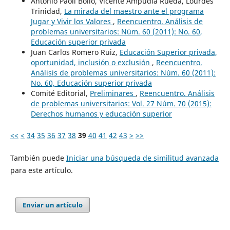
Antonio Paoli Bolio, Vicente Ampudia Rueda, Lourdes
Trinidad,
La mirada del maestro ante el programa
Jugar y Vivir los Valores
,
Reencuentro. Análisis de
problemas universitarios: Núm. 60 (2011): No. 60,
Educación superior privada
Juan Carlos Romero Ruiz,
Educación Superior privada,
oportunidad, inclusión o exclusión
,
Reencuentro.
Análisis de problemas universitarios: Núm. 60 (2011):
No. 60, Educación superior privada
Comité Editorial,
Preliminares
,
Reencuentro. Análisis
de problemas universitarios: Vol. 27 Núm. 70 (2015):
Derechos humanos y educación superior
<<
<
34
35
36
37
38
39
40
41
42
43
>
>>
También puede
Iniciar una búsqueda de similitud avanzada
para este artículo.
Enviar un artículo