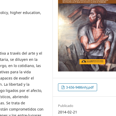
olicy, higher education,
va a través del arte y el
aria, se diluyen en la
go, en lo cotidiano, las
ivas para la vida
capaces de evadir el
. La libertad y la
3-656-9486nhj.pdf
o ligados por el afecto,
ísticos, abriendo
as. Se trata de
Publicado
 están comprometidos con
2014-02-21
nes y los entre-lugares