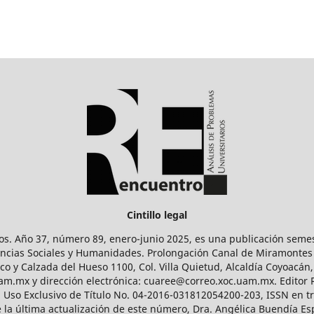
Cintillo legal
os. Año 37, número 89, enero-junio 2025, es una publicación sem
Ciencias Sociales y Humanidades. Prolongación Canal de Miramontes
ico y Calzada del Hueso 1100, Col. Villa Quietud, Alcaldía Coyoacán,
uam.mx y dirección electrónica: cuaree@correo.xoc.uam.mx. Editor
l Uso Exclusivo de Título No. 04-2016-031812054200-203, ISSN en tr
 última actualización de este número, Dra. Angélica Buendía Esp