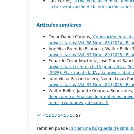
Luis Porter,
La risa en la academia
,
Reencu
La burocratización de la educación superi
Artículos similares
Omar Daniel Cangas,
¿Innovación educati
universitarios: Vol. 36 Núm. 88 (2024): El a
Angélica Buendía Espinosa, Walter Beller
universitarios: Vol. 37 Núm. 89 (2025): El a
Eduardo Tovar Martínez, José Daniel Sán
universitaria frente a la IA generativa
,
Ree
(2025): El arribo de la IA a la universidad: 
Juan Víctor Faccio Lucero, Noemí Luján Po
universitarios: Vol. 37 Núm. 89 (2025): El a
Walter Beller, Janette Góngora Soberanes
Reencuentro. Análisis de problemas universi
mitos, realidades y desafíos II
<<
<
52
53
54
55
56
57
También puede
Iniciar una búsqueda de simili