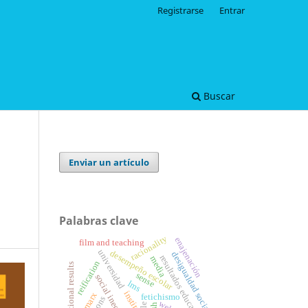
Registrarse
Entrar
Buscar
Enviar un artículo
Palabras clave
racionality
enajenación
film and teaching
universidad
desempeño escolar
desigualdad social
resultados educativos
media
reification
educational results
sense
social inequality
lms
marx
fetichismo
ple