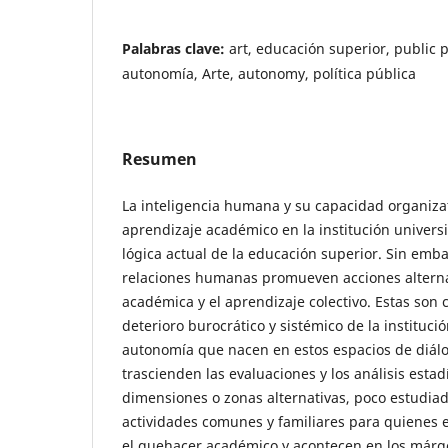
Palabras clave:
art, educación superior, public p
autonomía, Arte, autonomy, política pública
Resumen
La inteligencia humana y su capacidad organizati
aprendizaje académico en la institución universit
lógica actual de la educación superior. Sin embar
relaciones humanas promueven acciones alternat
académica y el aprendizaje colectivo. Estas son 
deterioro burocrático y sistémico de la institución
autonomía que nacen en estos espacios de diálog
trascienden las evaluaciones y los análisis estad
dimensiones o zonas alternativas, poco estudiad
actividades comunes y familiares para quienes
el quehacer académico y acontecen en los márge