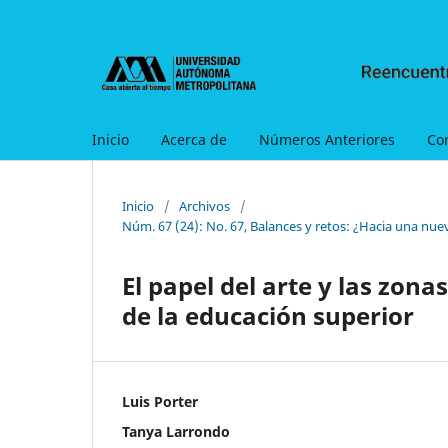
Inicio
Acerca de
Números Anteriores
Co
Inicio
/
Archivos
/
Núm. 67 (24): No. 67, Balances y retos: ¿Hacia una nue
El papel del arte y las zo
de la educación superior
Luis Porter
Tanya Larrondo