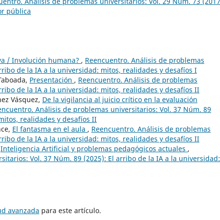
entro. Análisis de problemas universitarios: Vol. 29 Núm. 73 (2017
or pública
va / Involución humana?
,
Reencuentro. Análisis de problemas
rribo de la IA a la universidad: mitos, realidades y desafíos I
 Taboada,
Presentación
,
Reencuentro. Análisis de problemas
rribo de la IA a la universidad: mitos, realidades y desafíos II
chez Vásquez,
De la vigilancia al juicio crítico en la evaluación
ncuentro. Análisis de problemas universitarios: Vol. 37 Núm. 89
mitos, realidades y desafíos II
nce,
El fantasma en el aula
,
Reencuentro. Análisis de problemas
rribo de la IA a la universidad: mitos, realidades y desafíos II
,
Inteligencia Artificial y problemas pedagógicos actuales
,
tarios: Vol. 37 Núm. 89 (2025): El arribo de la IA a la universidad:
tud avanzada
para este artículo.