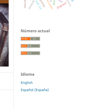
instituciones
institutions
weber
fetish
web 3.0
disposal
Número actual
Idioma
English
Español (España)