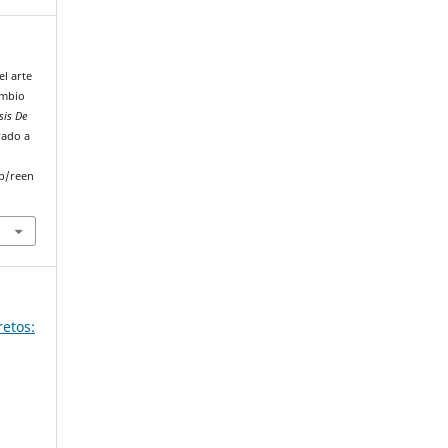
el arte
ambio
sis De
rado a
p/reen
retos: