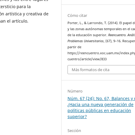
ersticio para la
n artística y creativa de
Cómo citar
n el artículo.
Porter, L., & Larrondo, T. (2014). El papel d
y las zonas autónomas temporales en el c
de la educación superior.
Reencuentro. Análi
Problemas Universitarios
, (67), 9–16. Recupe
partir de
https://reencuentro.xoc.uam.mx/index.ph
cuentro/article/view/833
Más formatos de cita
Número
Núm. 67 (24): No. 67, Balances y 
¿Hacia una nueva generación de
políticas públicas en educación
superior?
Sección