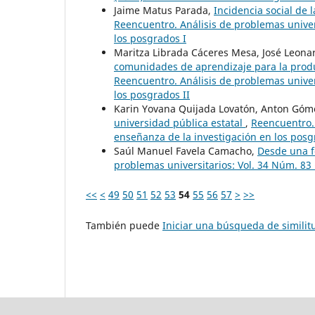
Jaime Matus Parada,
Incidencia social de 
Reencuentro. Análisis de problemas univers
los posgrados I
Maritza Librada Cáceres Mesa, José Leona
comunidades de aprendizaje para la produ
Reencuentro. Análisis de problemas univers
los posgrados II
Karin Yovana Quijada Lovatón, Anton Góm
universidad pública estatal
,
Reencuentro. 
enseñanza de la investigación en los posg
Saúl Manuel Favela Camacho,
Desde una f
problemas universitarios: Vol. 34 Núm. 83 
<<
<
49
50
51
52
53
54
55
56
57
>
>>
También puede
Iniciar una búsqueda de simili