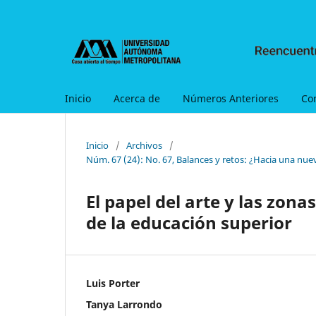
Inicio
Acerca de
Números Anteriores
Co
Inicio
/
Archivos
/
Núm. 67 (24): No. 67, Balances y retos: ¿Hacia una nue
El papel del arte y las zo
de la educación superior
Luis Porter
Tanya Larrondo