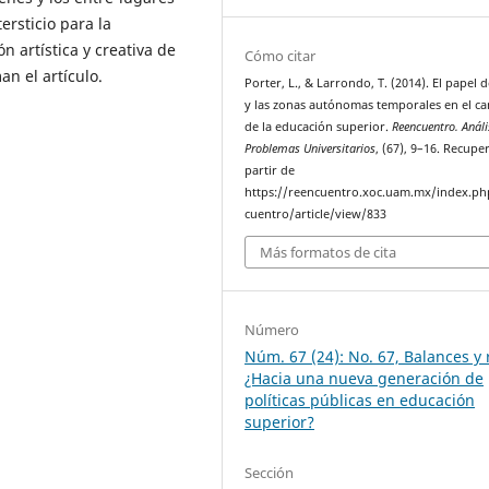
ersticio para la
n artística y creativa de
Cómo citar
n el artículo.
Porter, L., & Larrondo, T. (2014). El papel d
y las zonas autónomas temporales en el c
de la educación superior.
Reencuentro. Análi
Problemas Universitarios
, (67), 9–16. Recupe
partir de
https://reencuentro.xoc.uam.mx/index.ph
cuentro/article/view/833
Más formatos de cita
Número
Núm. 67 (24): No. 67, Balances y 
¿Hacia una nueva generación de
políticas públicas en educación
superior?
Sección