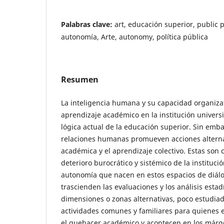
Palabras clave:
art, educación superior, public p
autonomía, Arte, autonomy, política pública
Resumen
La inteligencia humana y su capacidad organizati
aprendizaje académico en la institución universit
lógica actual de la educación superior. Sin embar
relaciones humanas promueven acciones alternat
académica y el aprendizaje colectivo. Estas son 
deterioro burocrático y sistémico de la institución
autonomía que nacen en estos espacios de diálog
trascienden las evaluaciones y los análisis estad
dimensiones o zonas alternativas, poco estudiad
actividades comunes y familiares para quienes
el quehacer académico y acontecen en los márge