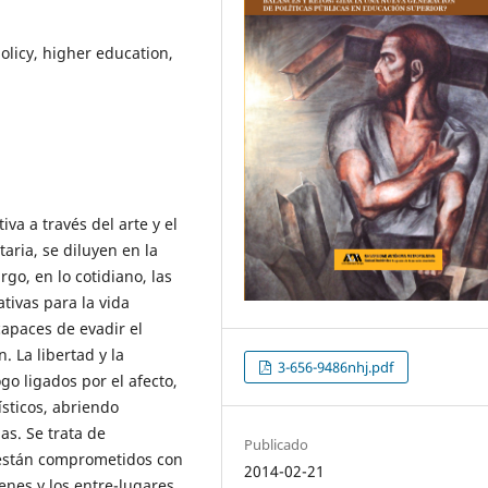
olicy, higher education,
va a través del arte y el
aria, se diluyen en la
go, en lo cotidiano, las
ivas para la vida
capaces de evadir el
. La libertad y la
3-656-9486nhj.pdf
o ligados por el afecto,
ísticos, abriendo
as. Se trata de
Publicado
 están comprometidos con
2014-02-21
nes y los entre-lugares