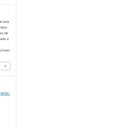
el arte
ambio
sis De
rado a
p/reen
retos: