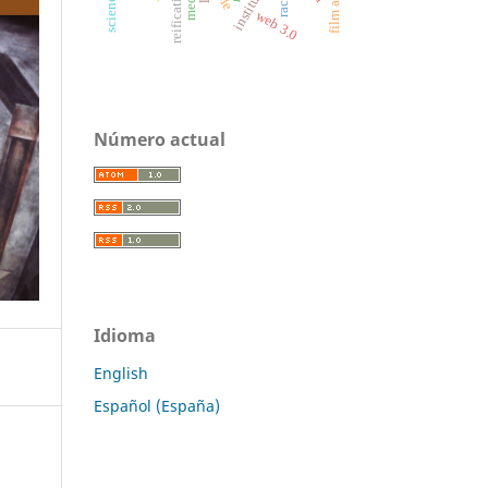
reification
media
ple
web 3.0
Número actual
Idioma
English
Español (España)