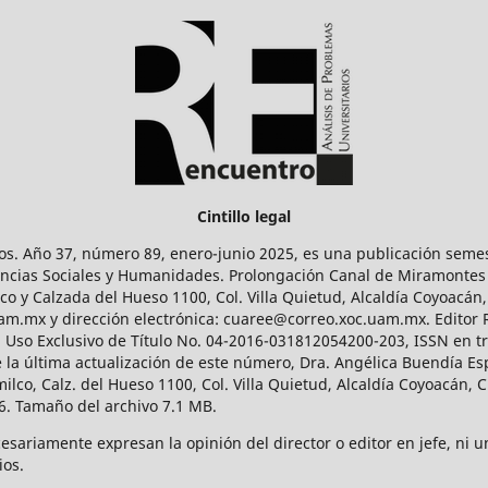
Cintillo legal
os. Año 37, número 89, enero-junio 2025, es una publicación sem
Ciencias Sociales y Humanidades. Prolongación Canal de Miramontes
ico y Calzada del Hueso 1100, Col. Villa Quietud, Alcaldía Coyoacán,
uam.mx y dirección electrónica: cuaree@correo.xoc.uam.mx. Editor
l Uso Exclusivo de Título No. 04-2016-031812054200-203, ISSN en tr
 última actualización de este número, Dra. Angélica Buendía Esp
o, Calz. del Hueso 1100, Col. Villa Quietud, Alcaldía Coyoacán, C
. Tamaño del archivo 7.1 MB.
ariamente expresan la opinión del director o editor en jefe, ni una
ios.