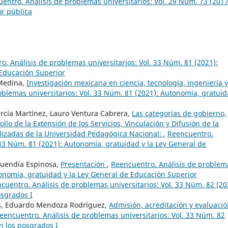
entro. Análisis de problemas universitarios: Vol. 29 Núm. 73 (2017
or pública
o. Análisis de problemas universitarios: Vol. 33 Núm. 81 (2021):
 Educación Superior
 Medina,
Investigación mexicana en ciencia, tecnología, ingeniería y
oblemas universitarios: Vol. 33 Núm. 81 (2021): Autonomía, gratuid
rcía Martínez, Lauro Ventura Cabrera,
Las categorías de gobierno,
llo de la Extensión de los Servicios, Vinculación y Difusión de la
lizadas de la Universidad Pedagógica Nacional:
,
Reencuentro.
 33 Núm. 81 (2021): Autonomía, gratuidad y la Ley General de
Buendía Espinosa,
Presentación
,
Reencuentro. Análisis de problem
tonomía, gratuidad y la Ley General de Educación Superior
cuentro. Análisis de problemas universitarios: Vol. 33 Núm. 82 (20
osgrados I
os, Eduardo Mendoza Rodríguez,
Admisión, acreditación y evaluaci
eencuentro. Análisis de problemas universitarios: Vol. 33 Núm. 82
n los posgrados I