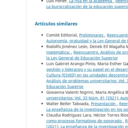
Luis Porter,
La risa en la academia
,
Reencu
La burocratización de la educación superi
Artículos similares
Comité Editorial,
Preliminares
,
Reencuentr
Autonomía, gratuidad y la Ley General de
Rodolfo Jiménez León, Deneb Elí Magaña
matemática:
,
Reencuentro. Análisis de pr
la Ley General de Educación Superior
Luis Gabriel Arango Pinto, María Esther Ga
gestión y liderazgo y su papel en el desarro
Cultura (ESVID) en las unidades descentra
Análisis de problemas universitarios: Vol.
Educación Superior
Giovanna Valenti Nigrini, María Angélica 
universitarios: Vol. 33 Núm. 81 (2021): Au
Walter Beller Taboada,
Presentación
,
Reen
La enseñanza de la investigación en los p
Claudia Rodríguez Lara, Héctor Torres Rí
como procesos formativos de posgrado
,
R
(2021): La enseñanza de la investigación e