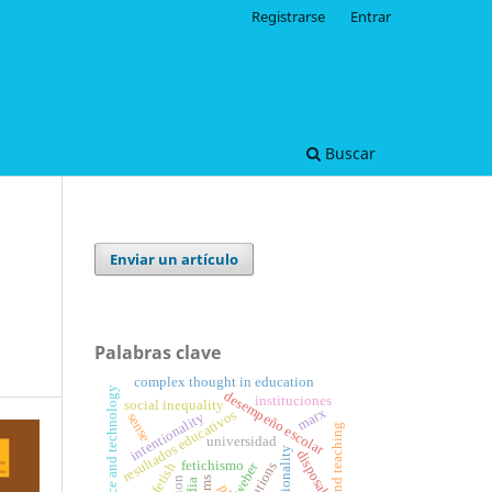
Registrarse
Entrar
Buscar
Enviar un artículo
Palabras clave
complex thought in education
science and technology
desempeño escolar
instituciones
social inequality
marx
resultados educativos
intentionality
sense
film and teaching
universidad
racionality
disposal
fetichismo
institutions
weber
fetish
lms