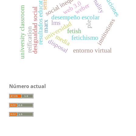
instituciones
racionality
resultados educativos
social inequality
sense
web 3.0
weber
university classroom
desigualdad social
desempeño escolar
institutions
lms
marx
universidad
ple
reification
fetish
media
fetichismo
disposal
entorno virtual
Número actual