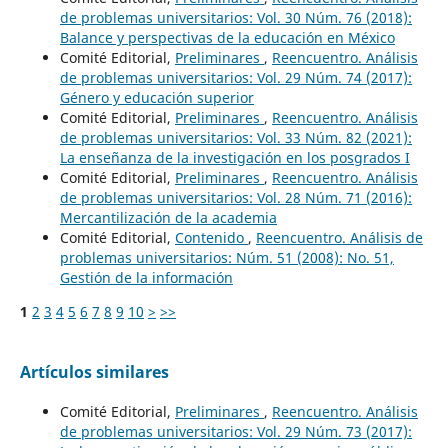
de problemas universitarios: Vol. 30 Núm. 76 (2018):
Balance y perspectivas de la educación en México
Comité Editorial,
Preliminares
,
Reencuentro. Análisis
de problemas universitarios: Vol. 29 Núm. 74 (2017):
Género y educación superior
Comité Editorial,
Preliminares
,
Reencuentro. Análisis
de problemas universitarios: Vol. 33 Núm. 82 (2021):
La enseñanza de la investigación en los posgrados I
Comité Editorial,
Preliminares
,
Reencuentro. Análisis
de problemas universitarios: Vol. 28 Núm. 71 (2016):
Mercantilización de la academia
Comité Editorial,
Contenido
,
Reencuentro. Análisis de
problemas universitarios: Núm. 51 (2008): No. 51,
Gestión de la información
1
2
3
4
5
6
7
8
9
10
>
>>
Artículos similares
Comité Editorial,
Preliminares
,
Reencuentro. Análisis
de problemas universitarios: Vol. 29 Núm. 73 (2017):