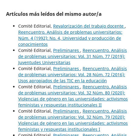
Artículos más leídos del mismo autor/a
Comité Editorial,
Revalorización del trabajo docente
,
Reencuentro. Análisis de problemas universitarios:
Núm. 4 (1992): No. 4, Universidad y producción de
conocimientos
Comité Editorial,
Preliminares
,
Reencuentro. Análisis
de problemas universitarios: Vol. 31 Núm. 77 (2019):
Juventudes Universitarias
Comité Editorial,
Preliminares
,
Reencuentro. Análisis
de problemas universitarios: Vol. 28 Núm. 72 (2016):
Usos apropiados de las TIC en la educación
Comité Editorial,
Preliminares
,
Reencuentro. Análisis
de problemas universitarios: Vol. 32 Núm. 80 (2020):
Violencias de género en las universidades: activismos
feministas y respuestas institucionales II
Comité Editorial,
Preliminares
,
Reencuentro. Análisis
de problemas universitarios: Vol. 32 Núm. 79 (2020):
Violencias de género en las universidades: activismos
feministas y respuestas institucionales I
Comité Editorial,
Preliminares
,
Reencuentro. Análisis