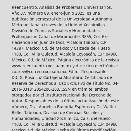
Reencuentro. Análisis de Problemas Universitarios.
Año 37, número 89, enero-junio 2025, es una
publicación semestral de la Universidad Autónoma
Metropolitana a través de la Unidad Xochimilco,
División de Ciencias Sociales y Humanidades.
Prolongación Canal de Miramontes 3855, Col. Ex-
Hacienda San Juan de Dios, Alcaldía Tlalpan, C.P.
14387, México, Cd. de México y Calzada del Hueso
1100, Col. Villa Quietud, Alcaldía Coyoacán, C.P. 04960,
México, Cd. de México. Página electrónica de la revista
www.reencuentro.xoc.uam.mx y dirección electrónica:
cuaree@correo.xoc.uam.mx. Editor Responsable:
D.C.G. Rosa Luz Cartajena Alcántara. Certificado de
Reserva de Derechos al Uso Exclusivo de Título No. 04-
2016-031812054200-203, ISSN en trámite, ambos
otorgados por el Instituto Nacional del Derecho de
Autor. Responsables de la última actualización de este
número, Dra. Angélica Buendía Espinosa y Dr. Walter
Beller Taboada, División de Ciencias Sociales y
Humanidades, Unidad Xochimilco, Calz. del Hueso
1100, Col. Villa Quietud, Alcaldía Coyoacán, C.P. 04960
México, Cd. de México. Fecha de última modificación: