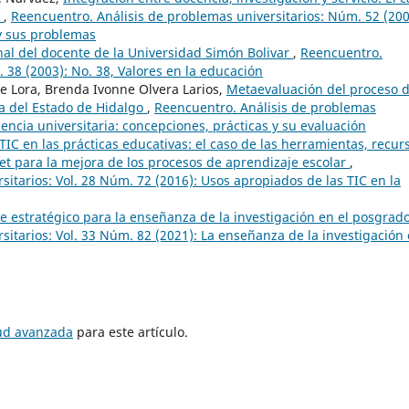
X
,
Reencuentro. Análisis de problemas universitarios: Núm. 52 (200
 y sus problemas
nal del docente de la Universidad Simón Bolivar
,
Reencuentro.
 38 (2003): No. 38, Valores en la educación
de Lora, Brenda Ivonne Olvera Larios,
Metaevaluación del proceso 
a del Estado de Hidalgo
,
Reencuentro. Análisis de problemas
cencia universitaria: concepciones, prácticas y su evaluación
TIC en las prácticas educativas: el caso de las herramientas, recur
rnet para la mejora de los procesos de aprendizaje escolar
,
itarios: Vol. 28 Núm. 72 (2016): Usos apropiados de las TIC en la
je estratégico para la enseñanza de la investigación en el posgrad
itarios: Vol. 33 Núm. 82 (2021): La enseñanza de la investigación
tud avanzada
para este artículo.