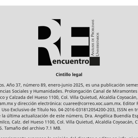
Cintillo legal
os. Año 37, número 89, enero-junio 2025, es una publicación sem
Ciencias Sociales y Humanidades. Prolongación Canal de Miramontes
ico y Calzada del Hueso 1100, Col. Villa Quietud, Alcaldía Coyoacán,
uam.mx y dirección electrónica: cuaree@correo.xoc.uam.mx. Editor
l Uso Exclusivo de Título No. 04-2016-031812054200-203, ISSN en tr
 última actualización de este número, Dra. Angélica Buendía Esp
o, Calz. del Hueso 1100, Col. Villa Quietud, Alcaldía Coyoacán, C
. Tamaño del archivo 7.1 MB.