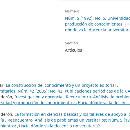
Número
Núm. 5 (1992): No. 5, Universida
producción de conocimientos: ¿H
dónde va la docencia universitar
Sección
Artículos
lar,
La construcción del conocimiento y un proyecto editorial
,
sitarios: Núm. 42 (2005): No. 42, Publicaciones periódicas de la 
alderón,
Investigación y docencia
,
Reencuentro. Análisis de probl
versidad y producción de conocimientos: ¿Hacia dónde va la docenci
alderón,
La formación en ciencias básicas y los talleres de apoyo a l
mía
,
Reencuentro. Análisis de problemas universitarios: Núm. 5 (19
mientos: ¿Hacia dónde va la docencia universitaria?