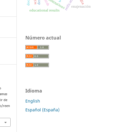
reification
fetish
institutions
enajenación
educational results
Número actual
.
o
Idioma
blemas
ir de
English
p/reen
Español (España)