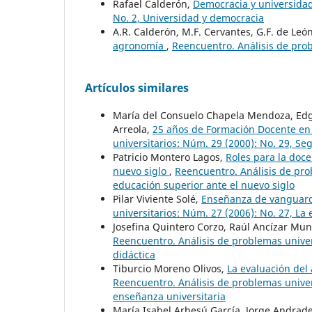
Rafael Calderón,
Democracia y universida
No. 2, Universidad y democracia
A.R. Calderón, M.F. Cervantes, G.F. de León
agronomía
,
Reencuentro. Análisis de probl
Artículos similares
María del Consuelo Chapela Mendoza, Edgar
Arreola,
25 años de Formación Docente en
universitarios: Núm. 29 (2000): No. 29, S
Patricio Montero Lagos,
Roles para la doc
nuevo siglo
,
Reencuentro. Análisis de pro
educación superior ante el nuevo siglo
Pilar Viviente Solé,
Enseñanza de vanguardi
universitarios: Núm. 27 (2006): No. 27, La
Josefina Quintero Corzo, Raúl Ancízar Mu
Reencuentro. Análisis de problemas univer
didáctica
Tiburcio Moreno Olivos,
La evaluación del
Reencuentro. Análisis de problemas univers
enseñanza universitaria
María Isabel Arbesú García, Jorge Andrad