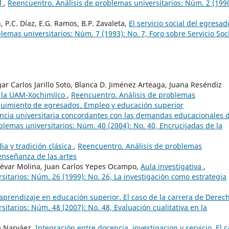
d
,
Reencuentro. Análisis de problemas universitarios: Núm. 2 (1990
, P.C. Díaz, E.G. Ramos, B.P. Zavaleta,
El servicio social del egresad
emas universitarios: Núm. 7 (1993): No. 7, Foro sobre Servicio Soc
 Carlos Jarillo Soto, Blanca D. Jiménez Arteaga, Juana Reséndiz
 la UAM-Xochimilco
,
Reencuentro. Análisis de problemas
eguimiento de egresados. Empleo y educación superior
encia universitaria concordantes con las demandas educacionales 
blemas universitarios: Núm. 40 (2004): No. 40, Encrucijadas de la
a y tradición clásica
,
Reencuentro. Análisis de problemas
 enseñanza de las artes
névar Molina, Juan Carlos Yepes Ocampo,
Aula investigativa
,
sitarios: Núm. 26 (1999): No. 26, La investigación como estrategia
 aprendizaje en educación superior. El caso de la carrera de Dere
itarios: Núm. 48 (2007): No. 48, Evaluación cualitativa en la
e Narváez,
Integración entre docencia, investigacion y servicio. El 