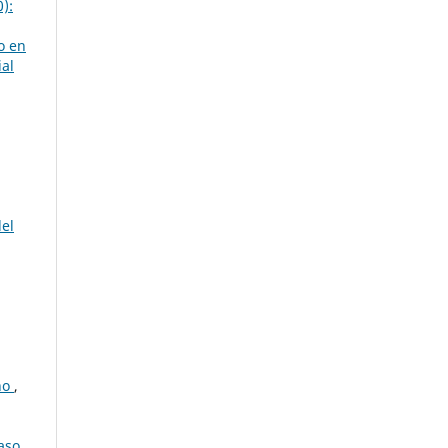
):
o en
ial
del
cho
,
caso