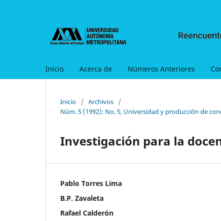
Inicio
Acerca de
Números Anteriores
Co
Inicio
/
Archivos
/
Núm. 5 (1992): No. 5, Universidad y producción de con
Investigación para la docen
Pablo Torres Lima
B.P. Zavaleta
Rafael Calderón