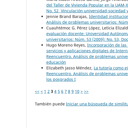
del Taller de Vivienda Popular en la UAM-
No. 52, Vinculación universidad-sociedad
Jennie Brand Barajas,
Identidad institucio
Análisis de problemas universitarios: Núm.
Cuauhtémoc G. Pérez López, Leticia Elizal
evaluación docente: Universidad Autónom
universitarios: Núm. 53 (2009): No. 53, Do
Hugo Moreno Reyes,
Incorporación de las 
servicios y aplicaciones digitales de Inte
Reencuentro. Análisis de problemas univers
educación
Elizabeth Jasso Méndez,
La tutoría como e
Reencuentro. Análisis de problemas univers
los posgrados I
<<
<
1
2
3
4
5
6
7
8
9
10
>
>>
También puede
Iniciar una búsqueda de simili