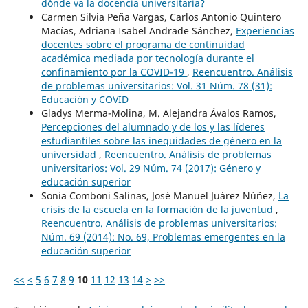
dónde va la docencia universitaria?
Carmen Silvia Peña Vargas, Carlos Antonio Quintero
Macías, Adriana Isabel Andrade Sánchez,
Experiencias
docentes sobre el programa de continuidad
académica mediada por tecnología durante el
confinamiento por la COVID-19
,
Reencuentro. Análisis
de problemas universitarios: Vol. 31 Núm. 78 (31):
Educación y COVID
Gladys Merma-Molina, M. Alejandra Ávalos Ramos,
Percepciones del alumnado y de los y las líderes
estudiantiles sobre las inequidades de género en la
universidad
,
Reencuentro. Análisis de problemas
universitarios: Vol. 29 Núm. 74 (2017): Género y
educación superior
Sonia Comboni Salinas, José Manuel Juárez Núñez,
La
crisis de la escuela en la formación de la juventud
,
Reencuentro. Análisis de problemas universitarios:
Núm. 69 (2014): No. 69, Problemas emergentes en la
educación superior
<<
<
5
6
7
8
9
10
11
12
13
14
>
>>