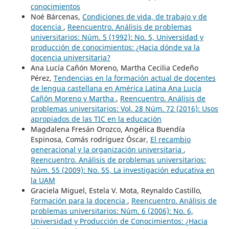
conocimientos
Noé Bárcenas,
Condiciones de vida, de trabajo y de
docencia
,
Reencuentro. Análisis de problemas
universitarios: Núm. 5 (1992): No. 5, Universidad y
producción de conocimientos: ¿Hacia dónde va la
docencia universitaria?
Ana Lucía Cañón Moreno, Martha Cecilia Cedeño
Pérez,
Tendencias en la formación actual de docentes
de lengua castellana en América Latina Ana Lucía
Cañón Moreno y Martha
,
Reencuentro. Análisis de
problemas universitarios: Vol. 28 Núm. 72 (2016): Usos
apropiados de las TIC en la educación
Magdalena Fresán Orozco, Angélica Buendía
Espinosa, Comás rodríguez Óscar,
El recambio
generacional y la organización universitaria
,
Reencuentro. Análisis de problemas universitarios:
Núm. 55 (2009): No. 55, La investigación educativa en
la UAM
Graciela Miguel, Estela V. Mota, Reynaldo Castillo,
Formación para la docencia
,
Reencuentro. Análisis de
problemas universitarios: Núm. 6 (2006): No. 6,
Universidad y Producción de Conocimientos: ¿Hacia