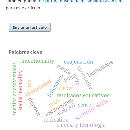
También puede
Iniciar una búsqueda de similitud avanzada
para este artículo.
Enviar un artículo
Palabras clave
intentionality
enajenación
institutions
media
medios audiovisuales
racionality
social inequality
fetish
fetichismo
universidad
ple
lms
weber
resultados educativos
marx
disposal
instituciones
scientific skills
sense
web 3.0
reification
ciencia y tecnología