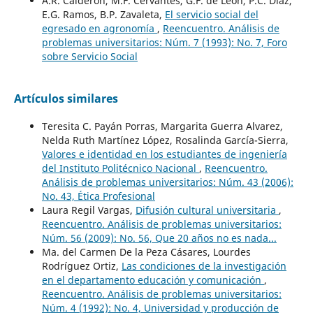
A.R. Calderón, M.F. Cervantes, G.F. de León, P.C. Díaz,
E.G. Ramos, B.P. Zavaleta,
El servicio social del
egresado en agronomía
,
Reencuentro. Análisis de
problemas universitarios: Núm. 7 (1993): No. 7, Foro
sobre Servicio Social
Artículos similares
Teresita C. Payán Porras, Margarita Guerra Alvarez,
Nelda Ruth Martínez López, Rosalinda García-Sierra,
Valores e identidad en los estudiantes de ingeniería
del Instituto Politécnico Nacional
,
Reencuentro.
Análisis de problemas universitarios: Núm. 43 (2006):
No. 43, Ética Profesional
Laura Regil Vargas,
Difusión cultural universitaria
,
Reencuentro. Análisis de problemas universitarios:
Núm. 56 (2009): No. 56, Que 20 años no es nada...
Ma. del Carmen De la Peza Cásares, Lourdes
Rodríguez Ortiz,
Las condiciones de la investigación
en el departamento educación y comunicación
,
Reencuentro. Análisis de problemas universitarios:
Núm. 4 (1992): No. 4, Universidad y producción de