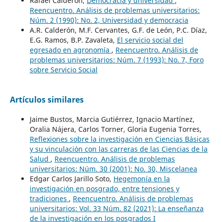
Rafael Calderón,
Democracia y universidad
,
Reencuentro. Análisis de problemas universitarios:
Núm. 2 (1990): No. 2, Universidad y democracia
A.R. Calderón, M.F. Cervantes, G.F. de León, P.C. Díaz,
E.G. Ramos, B.P. Zavaleta,
El servicio social del
egresado en agronomía
,
Reencuentro. Análisis de
problemas universitarios: Núm. 7 (1993): No. 7, Foro
sobre Servicio Social
Artículos similares
Jaime Bustos, Marcia Gutiérrez, Ignacio Martínez,
Oralia Nájera, Carlos Torner, Gloria Eugenia Torres,
Reflexiones sobre la investigación en Ciencias Básicas
y su vinculación con las carreras de las Ciencias de la
Salud
,
Reencuentro. Análisis de problemas
universitarios: Núm. 30 (2001): No. 30, Miscelanea
Edgar Carlos Jarillo Soto,
Hegemonía en la
investigación en posgrado, entre tensiones y
tradiciones
,
Reencuentro. Análisis de problemas
universitarios: Vol. 33 Núm. 82 (2021): La enseñanza
de la investigación en los posgrados I