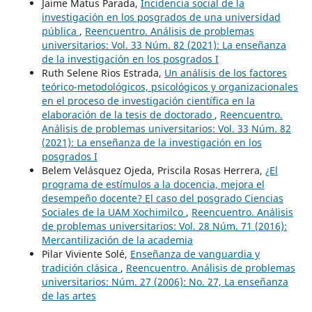
Jaime Matus Parada,
Incidencia social de la
investigación en los posgrados de una universidad
pública
,
Reencuentro. Análisis de problemas
universitarios: Vol. 33 Núm. 82 (2021): La enseñanza
de la investigación en los posgrados I
Ruth Selene Rios Estrada,
Un análisis de los factores
teórico-metodológicos, psicológicos y organizacionales
en el proceso de investigación científica en la
elaboración de la tesis de doctorado
,
Reencuentro.
Análisis de problemas universitarios: Vol. 33 Núm. 82
(2021): La enseñanza de la investigación en los
posgrados I
Belem Velásquez Ojeda, Priscila Rosas Herrera,
¿El
programa de estímulos a la docencia, mejora el
desempeño docente? El caso del posgrado Ciencias
Sociales de la UAM Xochimilco
,
Reencuentro. Análisis
de problemas universitarios: Vol. 28 Núm. 71 (2016):
Mercantilización de la academia
Pilar Viviente Solé,
Enseñanza de vanguardia y
tradición clásica
,
Reencuentro. Análisis de problemas
universitarios: Núm. 27 (2006): No. 27, La enseñanza
de las artes