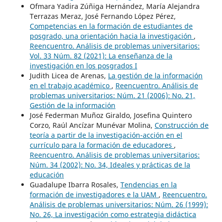
Ofmara Yadira Zúñiga Hernández, María Alejandra
Terrazas Meraz, José Fernando López Pérez,
Competencias en la formación de estudiantes de
posgrado, una orientación hacia la investigación
,
Reencuentro. Análisis de problemas universitarios:
Vol. 33 Núm. 82 (2021): La enseñanza de la
investigación en los posgrados I
Judith Licea de Arenas,
La gestión de la información
en el trabajo académico
,
Reencuentro. Análisis de
problemas universitarios: Núm. 21 (2006): No. 21,
Gestión de la información
José Federman Muñoz Giraldo, Josefina Quintero
Corzo, Raúl Ancízar Munévar Molina,
Construcción de
teoría a partir de la investigación-acción en el
currículo para la formación de educadores
,
Reencuentro. Análisis de problemas universitarios:
Núm. 34 (2002): No. 34, Ideales y prácticas de la
educación
Guadalupe Ibarra Rosales,
Tendencias en la
formación de investigadores e la UAM
,
Reencuentro.
Análisis de problemas universitarios: Núm. 26 (1999):
No. 26, La investigación como estrategia didáctica