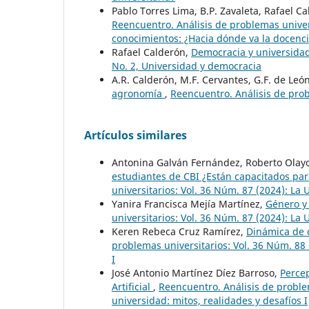
Pablo Torres Lima, B.P. Zavaleta, Rafael C
Reencuentro. Análisis de problemas univer
conocimientos: ¿Hacia dónde va la docenci
Rafael Calderón,
Democracia y universida
No. 2, Universidad y democracia
A.R. Calderón, M.F. Cervantes, G.F. de León
agronomía
,
Reencuentro. Análisis de probl
Artículos similares
Antonina Galván Fernández, Roberto Olayo
estudiantes de CBI ¿Están capacitados para
universitarios: Vol. 36 Núm. 87 (2024): L
Yanira Francisca Mejía Martínez,
Género y
universitarios: Vol. 36 Núm. 87 (2024): L
Keren Rebeca Cruz Ramírez,
Dinámica de 
problemas universitarios: Vol. 36 Núm. 88 (
I
José Antonio Martínez Díez Barroso,
Percep
Artificial
,
Reencuentro. Análisis de problema
universidad: mitos, realidades y desafíos I