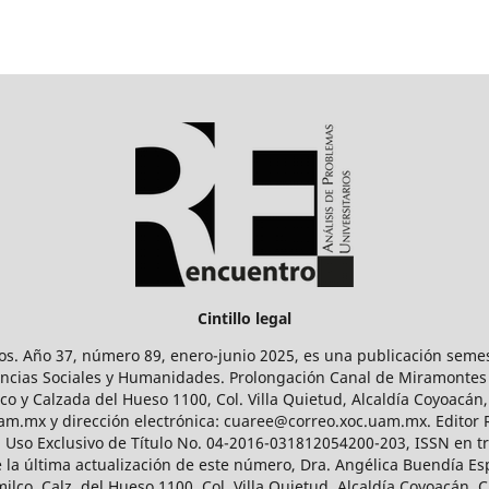
Cintillo legal
os. Año 37, número 89, enero-junio 2025, es una publicación sem
Ciencias Sociales y Humanidades. Prolongación Canal de Miramontes
ico y Calzada del Hueso 1100, Col. Villa Quietud, Alcaldía Coyoacán,
uam.mx y dirección electrónica: cuaree@correo.xoc.uam.mx. Editor
l Uso Exclusivo de Título No. 04-2016-031812054200-203, ISSN en tr
 última actualización de este número, Dra. Angélica Buendía Esp
o, Calz. del Hueso 1100, Col. Villa Quietud, Alcaldía Coyoacán, C