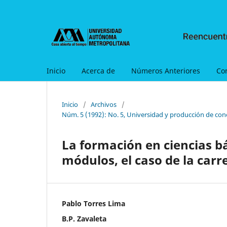
Inicio
Acerca de
Números Anteriores
Co
Inicio
/
Archivos
/
Núm. 5 (1992): No. 5, Universidad y producción de con
La formación en ciencias bá
módulos, el caso de la car
Pablo Torres Lima
B.P. Zavaleta