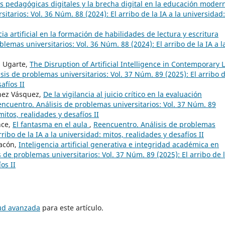
 pedagógicas digitales y la brecha digital en la educación mode
tarios: Vol. 36 Núm. 88 (2024): El arribo de la IA a la universidad:
cia artificial en la formación de habilidades de lectura y escritura
lemas universitarios: Vol. 36 Núm. 88 (2024): El arribo de la IA a l
s Ugarte,
The Disruption of Artificial Intelligence in Contemporary L
is de problemas universitarios: Vol. 37 Núm. 89 (2025): El arribo d
afíos II
chez Vásquez,
De la vigilancia al juicio crítico en la evaluación
ncuentro. Análisis de problemas universitarios: Vol. 37 Núm. 89
mitos, realidades y desafíos II
nce,
El fantasma en el aula
,
Reencuentro. Análisis de problemas
rribo de la IA a la universidad: mitos, realidades y desafíos II
hacón,
Inteligencia artificial generativa e integridad académica en
 de problemas universitarios: Vol. 37 Núm. 89 (2025): El arribo de l
os II
tud avanzada
para este artículo.