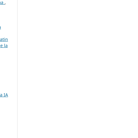
rna
,
a
atin
e la
a IA