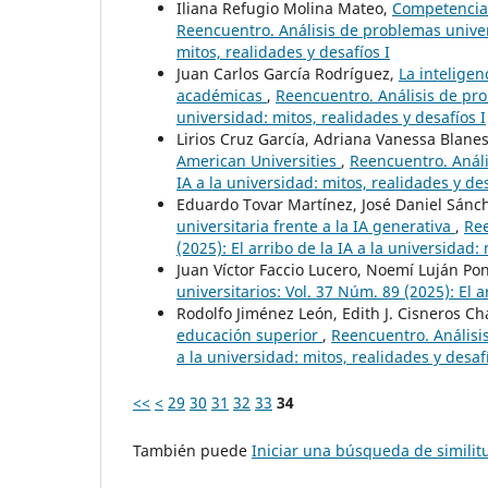
Iliana Refugio Molina Mateo,
Competencias
Reencuentro. Análisis de problemas universi
mitos, realidades y desafíos I
Juan Carlos García Rodríguez,
La inteligen
académicas
,
Reencuentro. Análisis de prob
universidad: mitos, realidades y desafíos I
Lirios Cruz García, Adriana Vanessa Blane
American Universities
,
Reencuentro. Anális
IA a la universidad: mitos, realidades y des
Eduardo Tovar Martínez, José Daniel Sán
universitaria frente a la IA generativa
,
Ree
(2025): El arribo de la IA a la universidad: 
Juan Víctor Faccio Lucero, Noemí Luján Po
universitarios: Vol. 37 Núm. 89 (2025): El a
Rodolfo Jiménez León, Edith J. Cisneros C
educación superior
,
Reencuentro. Análisis
a la universidad: mitos, realidades y desafí
<<
<
29
30
31
32
33
34
También puede
Iniciar una búsqueda de simili