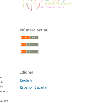
racionality
institutions
lms
weber
resultados educativos
fetish
educational results
Número actual
Idioma
.
os
English
 la
 De
Español (España)
rado a
p/reen