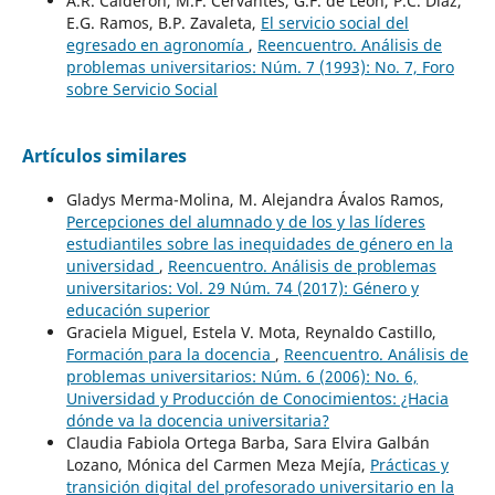
A.R. Calderón, M.F. Cervantes, G.F. de León, P.C. Díaz,
E.G. Ramos, B.P. Zavaleta,
El servicio social del
egresado en agronomía
,
Reencuentro. Análisis de
problemas universitarios: Núm. 7 (1993): No. 7, Foro
sobre Servicio Social
Artículos similares
Gladys Merma-Molina, M. Alejandra Ávalos Ramos,
Percepciones del alumnado y de los y las líderes
estudiantiles sobre las inequidades de género en la
universidad
,
Reencuentro. Análisis de problemas
universitarios: Vol. 29 Núm. 74 (2017): Género y
educación superior
Graciela Miguel, Estela V. Mota, Reynaldo Castillo,
Formación para la docencia
,
Reencuentro. Análisis de
problemas universitarios: Núm. 6 (2006): No. 6,
Universidad y Producción de Conocimientos: ¿Hacia
dónde va la docencia universitaria?
Claudia Fabiola Ortega Barba, Sara Elvira Galbán
Lozano, Mónica del Carmen Meza Mejía,
Prácticas y
transición digital del profesorado universitario en la