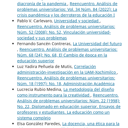
diacronía de la pandemia
,
Reencuentro. Análisis de
problemas universitarios: Vol. 34 Núm. 84 (2022): La
crisis pandémica y los derroteros de la educación I
Pablo V. Carlevaro,
Universidad y sociedad
,
Reencuentro. Análisis de problemas universitarios:
Núm. 52 (2008): No. 52, Vinculación universidad-
sociedad y sus problemas
Fernando Sancén Contreras,
La Universidad del futuro
,
Reencuentro. Análisis de problemas universitarios:
Núm. 68 (24): No. 68, El Cambio de época en la
educación superior
Luz Yadira Peñuela de Mutis,
Correlación
administración-investigación en la UAM-Xochimilco
,
Reencuentro. Análisis de problemas universitarios:
Núm. 18 (1997): No. 18, Administración Académica
Lucrecia Rubio Medina,
La metodología del diseño
como instrumento para la creatividad
,
Reencuentro.
Análisis de problemas universitarios: Núm. 22 (1998):
No. 22, Diplomado en educación superior. Ensayos de
profesores y estudiantes. La educación como un
sistema complejo
Elsa González Paredes,
La docencia, una ética para la