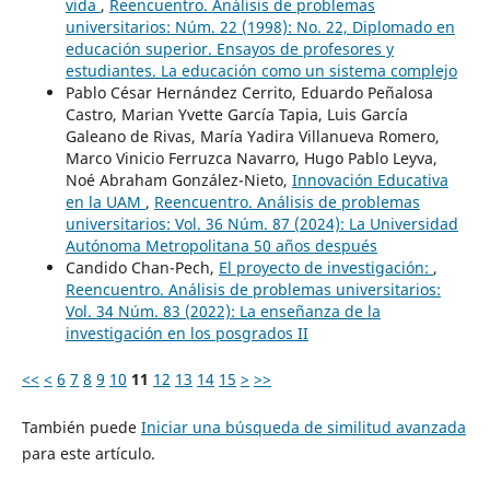
vida
,
Reencuentro. Análisis de problemas
universitarios: Núm. 22 (1998): No. 22, Diplomado en
educación superior. Ensayos de profesores y
estudiantes. La educación como un sistema complejo
Pablo César Hernández Cerrito, Eduardo Peñalosa
Castro, Marian Yvette García Tapia, Luis García
Galeano de Rivas, María Yadira Villanueva Romero,
Marco Vinicio Ferruzca Navarro, Hugo Pablo Leyva,
Noé Abraham González-Nieto,
Innovación Educativa
en la UAM
,
Reencuentro. Análisis de problemas
universitarios: Vol. 36 Núm. 87 (2024): La Universidad
Autónoma Metropolitana 50 años después
Candido Chan-Pech,
El proyecto de investigación:
,
Reencuentro. Análisis de problemas universitarios:
Vol. 34 Núm. 83 (2022): La enseñanza de la
investigación en los posgrados II
<<
<
6
7
8
9
10
11
12
13
14
15
>
>>
También puede
Iniciar una búsqueda de similitud avanzada
para este artículo.