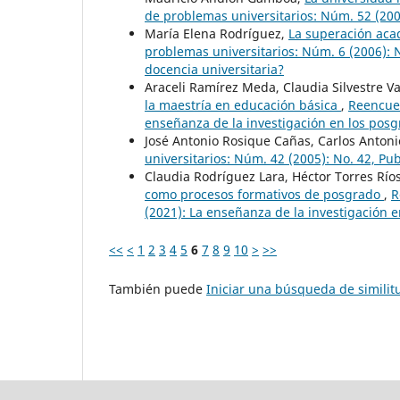
de problemas universitarios: Núm. 52 (200
María Elena Rodríguez,
La superación acad
problemas universitarios: Núm. 6 (2006): 
docencia universitaria?
Araceli Ramírez Meda, Claudia Silvestre V
la maestría en educación básica
,
Reencuen
enseñanza de la investigación en los posg
José Antonio Rosique Cañas, Carlos Antoni
universitarios: Núm. 42 (2005): No. 42, Pu
Claudia Rodríguez Lara, Héctor Torres Rí
como procesos formativos de posgrado
,
R
(2021): La enseñanza de la investigación e
<<
<
1
2
3
4
5
6
7
8
9
10
>
>>
También puede
Iniciar una búsqueda de simili