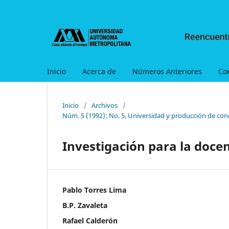
Inicio
Acerca de
Números Anteriores
Co
Inicio
/
Archivos
/
Núm. 5 (1992): No. 5, Universidad y producción de con
Investigación para la docen
Pablo Torres Lima
B.P. Zavaleta
Rafael Calderón