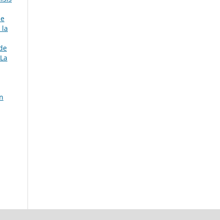
de
 la
de
 La
ón