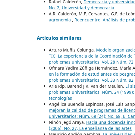
Rafael Calderón,
Democracia y universida
No. 2, Universidad y democracia
A.R. Calderón, M.F. Cervantes, G.F. de León
agronomía
,
Reencuentro. Análisis de probl
Artículos similares
Arturo Muñiz Colunga,
Modelo organizaci
TIC. La experiencia de la Coordinación d
problemas universitarios: Vol. 28 Núm. 72
Ofmara Yadira Zúñiga Hernández, María A
en la formación de estudiantes de posgrad
problemas universitarios: Vol. 33 Núm. 82 
Arie Rip, Barend J.R. Van der Meulen,
El s
problemas universitarios: Núm. 24 (1999): 
tecnologías
Angélica Buendía Espinosa, José Luis San
mejoran la calidad de programas de licen
universitarios: Núm. 68 (24): No. 68, El C
Ninón Jegó Araya,
Hacia una docencia in
(2006): No. 27, La enseñanza de las artes
Mauricio Andión Gamboa,
La universidad 