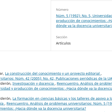
Número
Núm. 5 (1992): No. 5, Universida
producción de conocimientos: ¿H
dónde va la docencia universitar
Sección
Artículos
lar,
La construcción del conocimiento y un proyecto editorial
,
sitarios: Núm. 42 (2005): No. 42, Publicaciones periódicas de la 
alderón,
Investigación y docencia
,
Reencuentro. Análisis de probl
versidad y producción de conocimientos: ¿Hacia dónde va la docenci
alderón,
La formación en ciencias básicas y los talleres de apoyo a l
mía
,
Reencuentro. Análisis de problemas universitarios: Núm. 5 (19
mientos: ¿Hacia dónde va la docencia universitaria?