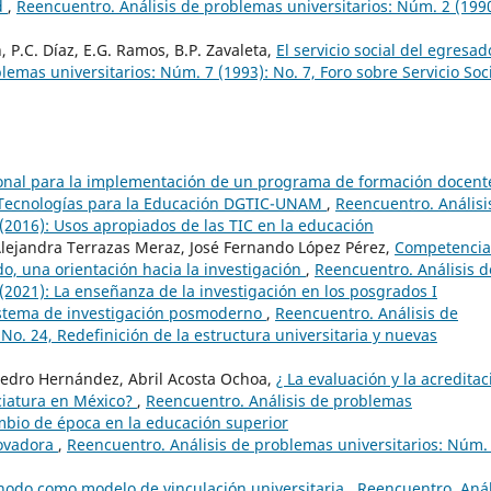
d
,
Reencuentro. Análisis de problemas universitarios: Núm. 2 (1990
, P.C. Díaz, E.G. Ramos, B.P. Zavaleta,
El servicio social del egresad
emas universitarios: Núm. 7 (1993): No. 7, Foro sobre Servicio Soc
onal para la implementación de un programa de formación docent
e Tecnologías para la Educación DGTIC-UNAM
,
Reencuentro. Análisi
 (2016): Usos apropiados de las TIC en la educación
lejandra Terrazas Meraz, José Fernando López Pérez,
Competencia
o, una orientación hacia la investigación
,
Reencuentro. Análisis d
(2021): La enseñanza de la investigación en los posgrados I
istema de investigación posmoderno
,
Reencuentro. Análisis de
No. 24, Redefinición de la estructura universitaria y nuevas
pedro Hernández, Abril Acosta Ochoa,
¿ La evaluación y la acreditac
ciatura en México?
,
Reencuentro. Análisis de problemas
ambio de época en la educación superior
novadora
,
Reencuentro. Análisis de problemas universitarios: Núm.
nodo como modelo de vinculación universitaria
,
Reencuentro. Anál