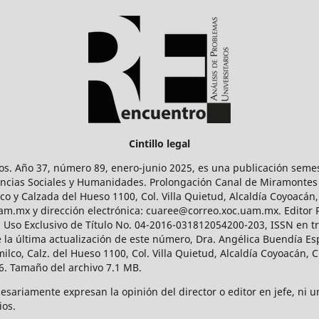
Cintillo legal
os. Año 37, número 89, enero-junio 2025, es una publicación sem
Ciencias Sociales y Humanidades. Prolongación Canal de Miramontes
ico y Calzada del Hueso 1100, Col. Villa Quietud, Alcaldía Coyoacán,
uam.mx y dirección electrónica: cuaree@correo.xoc.uam.mx. Editor
l Uso Exclusivo de Título No. 04-2016-031812054200-203, ISSN en tr
 última actualización de este número, Dra. Angélica Buendía Esp
o, Calz. del Hueso 1100, Col. Villa Quietud, Alcaldía Coyoacán, C
. Tamaño del archivo 7.1 MB.
ariamente expresan la opinión del director o editor en jefe, ni una
ios.