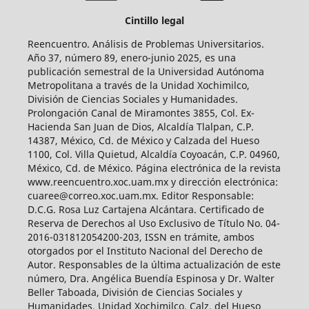
Cintillo legal
Reencuentro. Análisis de Problemas Universitarios.
Año 37, número 89, enero-junio 2025, es una
publicación semestral de la Universidad Autónoma
Metropolitana a través de la Unidad Xochimilco,
División de Ciencias Sociales y Humanidades.
Prolongación Canal de Miramontes 3855, Col. Ex-
Hacienda San Juan de Dios, Alcaldía Tlalpan, C.P.
14387, México, Cd. de México y Calzada del Hueso
1100, Col. Villa Quietud, Alcaldía Coyoacán, C.P. 04960,
México, Cd. de México. Página electrónica de la revista
www.reencuentro.xoc.uam.mx y dirección electrónica:
cuaree@correo.xoc.uam.mx. Editor Responsable:
D.C.G. Rosa Luz Cartajena Alcántara. Certificado de
Reserva de Derechos al Uso Exclusivo de Título No. 04-
2016-031812054200-203, ISSN en trámite, ambos
otorgados por el Instituto Nacional del Derecho de
Autor. Responsables de la última actualización de este
número, Dra. Angélica Buendía Espinosa y Dr. Walter
Beller Taboada, División de Ciencias Sociales y
Humanidades, Unidad Xochimilco, Calz. del Hueso