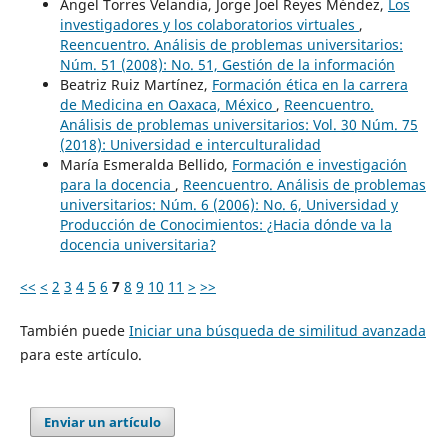
Ángel Torres Velandia, Jorge Joel Reyes Méndez,
Los
investigadores y los colaboratorios virtuales
,
Reencuentro. Análisis de problemas universitarios:
Núm. 51 (2008): No. 51, Gestión de la información
Beatriz Ruiz Martínez,
Formación ética en la carrera
de Medicina en Oaxaca, México
,
Reencuentro.
Análisis de problemas universitarios: Vol. 30 Núm. 75
(2018): Universidad e interculturalidad
María Esmeralda Bellido,
Formación e investigación
para la docencia
,
Reencuentro. Análisis de problemas
universitarios: Núm. 6 (2006): No. 6, Universidad y
Producción de Conocimientos: ¿Hacia dónde va la
docencia universitaria?
<<
<
2
3
4
5
6
7
8
9
10
11
>
>>
También puede
Iniciar una búsqueda de similitud avanzada
para este artículo.
Enviar un artículo