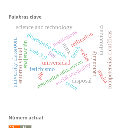
Palabras clave
science and technology
instituciones
institutions
reification
competencias científicas
desempeño escolar
university classroom
enajenación
marx
fetish
web 3.0
weber
entorno virtual
lms
racionality
resultados educativos
universidad
social inequality
fetichismo
media
ple
disposal
sense
Número actual