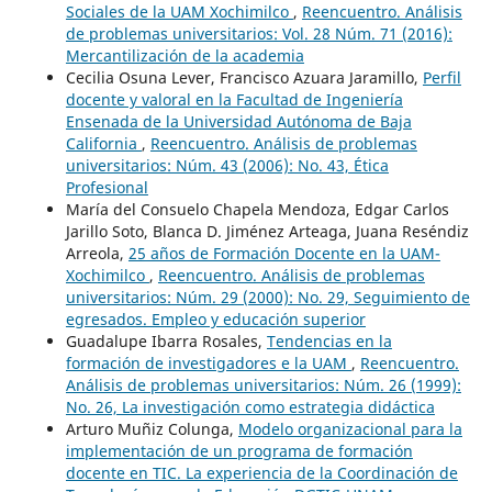
Sociales de la UAM Xochimilco
,
Reencuentro. Análisis
de problemas universitarios: Vol. 28 Núm. 71 (2016):
Mercantilización de la academia
Cecilia Osuna Lever, Francisco Azuara Jaramillo,
Perfil
docente y valoral en la Facultad de Ingeniería
Ensenada de la Universidad Autónoma de Baja
California
,
Reencuentro. Análisis de problemas
universitarios: Núm. 43 (2006): No. 43, Ética
Profesional
María del Consuelo Chapela Mendoza, Edgar Carlos
Jarillo Soto, Blanca D. Jiménez Arteaga, Juana Reséndiz
Arreola,
25 años de Formación Docente en la UAM-
Xochimilco
,
Reencuentro. Análisis de problemas
universitarios: Núm. 29 (2000): No. 29, Seguimiento de
egresados. Empleo y educación superior
Guadalupe Ibarra Rosales,
Tendencias en la
formación de investigadores e la UAM
,
Reencuentro.
Análisis de problemas universitarios: Núm. 26 (1999):
No. 26, La investigación como estrategia didáctica
Arturo Muñiz Colunga,
Modelo organizacional para la
implementación de un programa de formación
docente en TIC. La experiencia de la Coordinación de