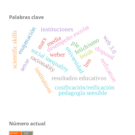
Palabras clave
desempeño escolar
enajenación
instituciones
scientific skills
media
web 3.0
marx
fetichismo
ple
disposal
universidad
social inequality
fetish
weber
racionality
reification
lms
sense
institutions
resultados educativos
cosificación/reificación
pedagogía sensible
Número actual