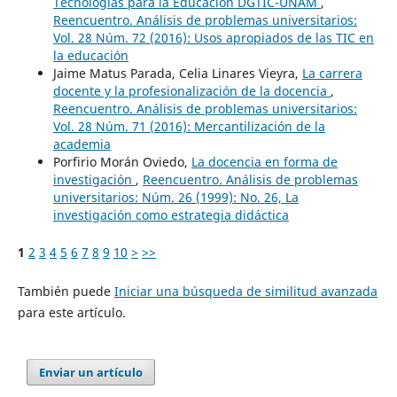
Tecnologías para la Educación DGTIC-UNAM
,
Reencuentro. Análisis de problemas universitarios:
Vol. 28 Núm. 72 (2016): Usos apropiados de las TIC en
la educación
Jaime Matus Parada, Celia Linares Vieyra,
La carrera
docente y la profesionalización de la docencia
,
Reencuentro. Análisis de problemas universitarios:
Vol. 28 Núm. 71 (2016): Mercantilización de la
academia
Porfirio Morán Oviedo,
La docencia en forma de
investigación
,
Reencuentro. Análisis de problemas
universitarios: Núm. 26 (1999): No. 26, La
investigación como estrategia didáctica
1
2
3
4
5
6
7
8
9
10
>
>>
También puede
Iniciar una búsqueda de similitud avanzada
para este artículo.
Enviar un artículo