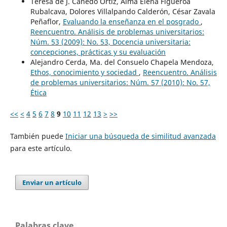
Teresa de J. Cañedo Ortiz, Alma Elena Figueroa
Rubalcava, Dolores Villalpando Calderón, César Zavala
Peñaflor,
Evaluando la enseñanza en el posgrado
,
Reencuentro. Análisis de problemas universitarios:
Núm. 53 (2009): No. 53, Docencia universitaria:
concepciones, prácticas y su evaluación
Alejandro Cerda, Ma. del Consuelo Chapela Mendoza,
Ethos, conocimiento y sociedad
,
Reencuentro. Análisis
de problemas universitarios: Núm. 57 (2010): No. 57,
Ética
<<
<
4
5
6
7
8
9
10
11
12
13
>
>>
También puede
Iniciar una búsqueda de similitud avanzada
para este artículo.
Enviar un artículo
Palabras clave