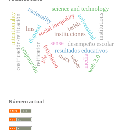
science and technology
racionality
social inequality
intentionality
institutions
universidad
cosificación/reificación
fetish
disposal
lms
instituciones
sense
desempeño escolar
reification
fetichismo
enajenación
resultados educativos
marx
weber
web 3.0
media
ple
Número actual