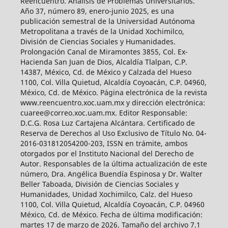
Reencuentro. Análisis de Problemas Universitarios.
Año 37, número 89, enero-junio 2025, es una
publicación semestral de la Universidad Autónoma
Metropolitana a través de la Unidad Xochimilco,
División de Ciencias Sociales y Humanidades.
Prolongación Canal de Miramontes 3855, Col. Ex-
Hacienda San Juan de Dios, Alcaldía Tlalpan, C.P.
14387, México, Cd. de México y Calzada del Hueso
1100, Col. Villa Quietud, Alcaldía Coyoacán, C.P. 04960,
México, Cd. de México. Página electrónica de la revista
www.reencuentro.xoc.uam.mx y dirección electrónica:
cuaree@correo.xoc.uam.mx. Editor Responsable:
D.C.G. Rosa Luz Cartajena Alcántara. Certificado de
Reserva de Derechos al Uso Exclusivo de Título No. 04-
2016-031812054200-203, ISSN en trámite, ambos
otorgados por el Instituto Nacional del Derecho de
Autor. Responsables de la última actualización de este
número, Dra. Angélica Buendía Espinosa y Dr. Walter
Beller Taboada, División de Ciencias Sociales y
Humanidades, Unidad Xochimilco, Calz. del Hueso
1100, Col. Villa Quietud, Alcaldía Coyoacán, C.P. 04960
México, Cd. de México. Fecha de última modificación:
martes 17 de marzo de 2026. Tamaño del archivo 7.1